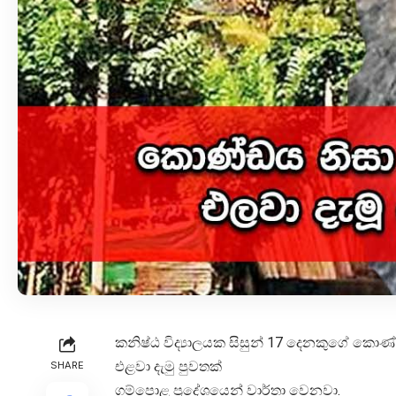
කනිෂ්ඨ විද්‍යාලයක සිසුන් 17 දෙනකුගේ කො
එළවා දැමු පුවතක්
SHARE
ගම්පොළ ප්‍රදේශයෙන් වාර්තා වෙනවා.