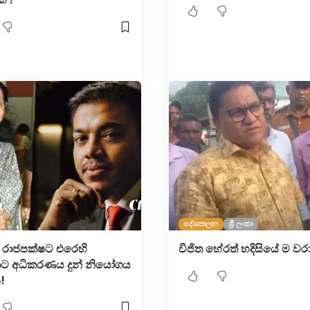
දේශපාලන
ශ්‍රී ලංකා
 රාජපක්ෂට එරෙහි
විජිත හේරත් හදිසියේ ම වර
ට අධිකරණය දුන් නියෝගය
!