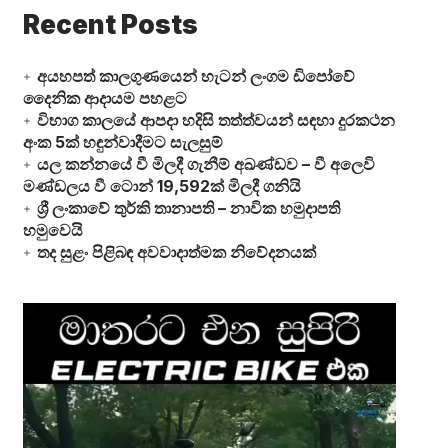
Recent Posts
අයහපත් කාලගුණයෙන් හැටන් ලංගම ඩිපෝවේ
දෛනික ආදායම පහළට
විභාග කාලයේ ආපදා හදිසි තත්ත්වයන් සඳහා දුරකථන
අංක 5ක් හඳුන්වාදීමට සැලසුම්
යල කන්නයේ වී මිලදී ගැනීම් අඛණ්ඩව – වී අලෙවි
මණ්ඩලය වී ටොන් 19,592ක් මිලදී ගනියි
ශ්‍රී ලංකාවේ තුර්කි තානාපති – නාවික හමුදාපති
හමුවෙයි
තද සුළං පිළිබඳ අවවාදාත්මක නිවේදනයක්
Video
Player