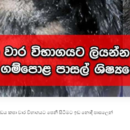
ණ්ඩය කපා වාර විභාගයට පෙනී සිටීමට ඉඩ නොදී පාසලෙන්