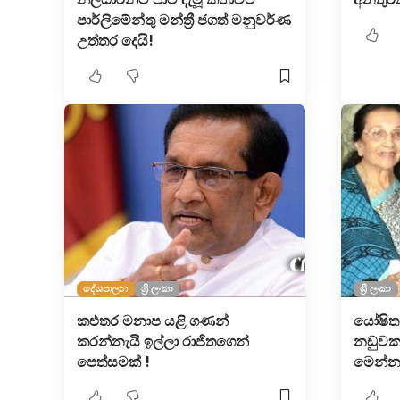
පාර්ලිමේන්තු මන්ත්‍රී ජගත් මනුවර්ණ
උත්තර දෙයි!
දේශපාලන
ශ්‍රී ලංකා
ශ්‍රී ලංකා
කළුතර මනාප යළි ගණන්
යෝෂිත
කරන්නැයි ඉල්ලා රාජිතගෙන්
නඩුවක
පෙත්සමක් !
මෙන්න