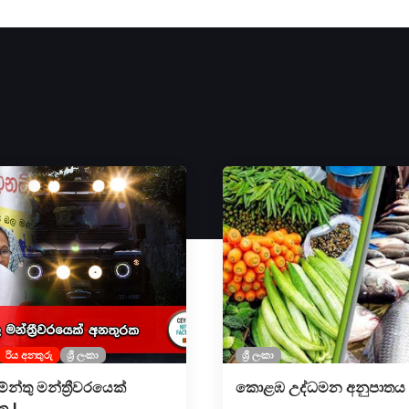
රිය අනතුරු
ශ්‍රී ලංකා
ශ්‍රී ලංකා
ේන්තු මන්ත්‍රීවරයෙක්
කොළඹ උද්ධමන අනුපාතය
ක !