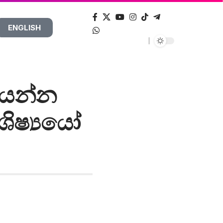
ENGLISH
ියන්න
ිෂ්‍ය‍යෝ