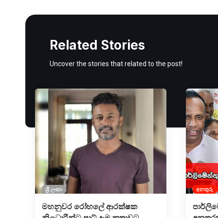
Related Stories
Uncover the stories that related to the post!
ශ්‍රී ලංකා
අනතුරු
මහනුවර රෝහලේ ආරක්ෂක
පාර්ලිම
නිලධාරීන්ට පාට් දැමූ කතාවට
අනතුර