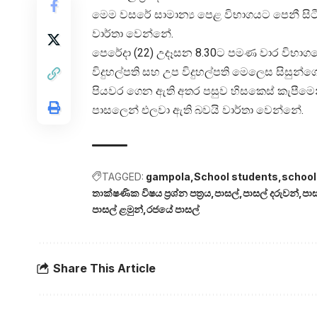
මෙම වසරේ සාමාන්‍ය පෙළ විභාගයට පෙනී සිටීමට
වාර්තා වෙන්නේ.
පෙරේදා (22) උදෑසන 8.30ට පමණ වාර විභාගයේ ත
විදුහල්පති සහ උප විදුහල්පති මෙලෙස සිසුන්
පියවර ගෙන ඇති අතර පසුව හිසකෙස් කැපීමෙන් අ
පාසලෙන් එලවා ඇති බවයි වාර්තා වෙන්නේ.
TAGGED:
gampola
School students
school
තාක්ෂණික විෂය ප්‍රශ්න පත්‍රය
පාසල්
පාසල් දරුවන්
පාස
පාසල් ළමුන්
රජයේ පාසල්
Share This Article