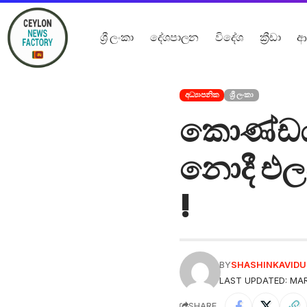
ශ්‍රී ලංකා
දේශපාලන
විදේශ
ක්‍රීඩා
ආ
අධ්‍යාපනික
ශ්‍රී ලංකා
කොණ්ඩය 
නොදී එලව
!
BY
SHASHINKAVID
LAST UPDATED: MAR
SHARE