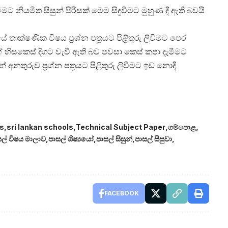
 නියමිත සිසුන් පිරිසක් මෙම සිදුවීමට මුහුණ දී ඇති බවයි
ාක්ෂණික විෂය ප්‍රශ්න පත්‍රයට පිළිතුරු ලිවීමට පෙර
ගේ හිසකෙස් දිගට වැවී ඇති බව පවසා කෙස් කපා දැමීමට
නතුරුව ප්‍රශ්න පත්‍රයට පිළිතුරු ලිවීමට ඉඩ නොදී
s
sri lankan schools
Technical Subject Paper
ගම්පොළ
ල් විෂය මාලාව
පාසල් ශිෂ්‍ය‍යෝ
පාසල් සිසුන්
පාසල් සිසුවා
FACEBOOK