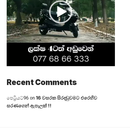
Recent Comments
16 වසරක සිරදඬුවමට එරෙහිව
පෙට්‍රියට්96
on
සරණගෙන් ඇපෑලක් !!