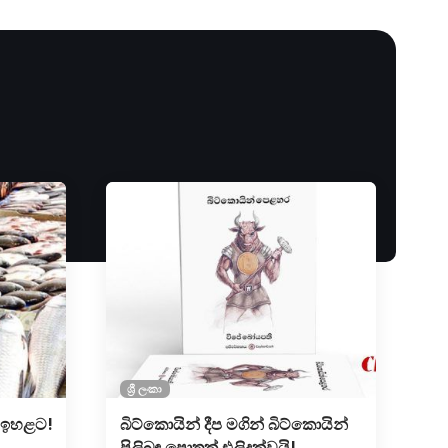
ශ්‍රී ලංකා
 ඉහළට!
බිට්කොයින් දීප මගින් බිට්කොයින්
පිලිබඳ පොතක් එලිදක්වයි!