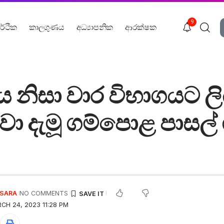
9
ර්ථික
කාලගුණය
අධ්‍යාපනික
ආරක්ෂක
නිසා වාර විභාගයට ල
ා දැමූ ගම්පොළ පාසල් ශ
USARA
NO COMMENTS
CH 24, 2023 11:28 PM