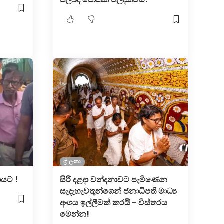
ශ්‍රී ලංකා
ායට !
සිරි දළදා වන්දනාවට පැමිණෙන
සැදැහැවතුන්ගෙන් ජනාධිපති මාධ්‍ය
අංශය ඉල්ලීමක් කරයි – විස්තරය
මෙන්න!