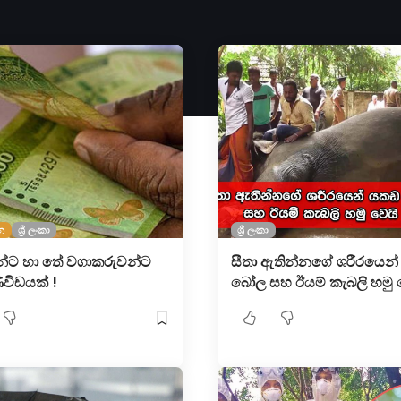
න
ශ්‍රී ලංකා
ශ්‍රී ලංකා
න්ට හා තේ වගාකරුවන්ට
සීතා ඇතින්නගේ ශරීරයෙන
ිවිඩයක් !
බෝල සහ ඊයම් කැබලි හමු ව