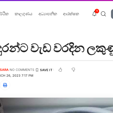
9
ර්ථික
කාලගුණය
අධ්‍යාපනික
ආරක්ෂක
යදුරන්ට වැඩ වරදින ලකුණ
USARA
NO COMMENTS
CH 26, 2023 7:17 PM