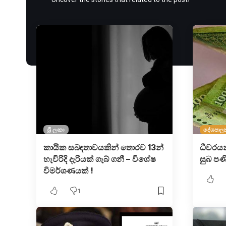
ශ්‍රී ලංකා
දේශපාල
කායික සබඳතාවයකින් තොරව 13න්
ධීවරය
හැවිරිදි දැරියක් ගැබ් ගනී – විශේෂ
සුබ පණ
විමර්ශණයක් !
1