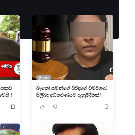
ශ්‍රී ලංකා
් යකඩ
බැකෝ සමන්ගේ බිරිඳගේ විමර්ශණ
ෙයි !
පිලිබඳ අධිකරණයට දැනුම්දීමක්!