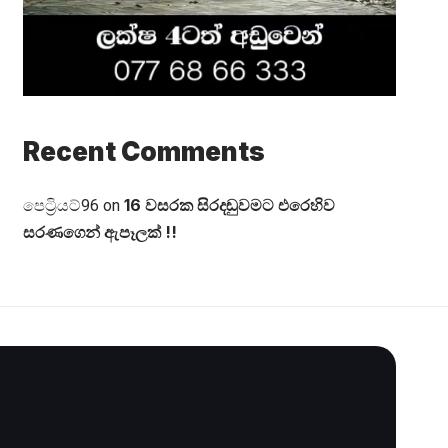
Recent Comments
16 වසරක සිරදඬුවමට එරෙහිව
පෙට්‍රියට්96
on
සරණගෙන් ඇපෑලක් !!