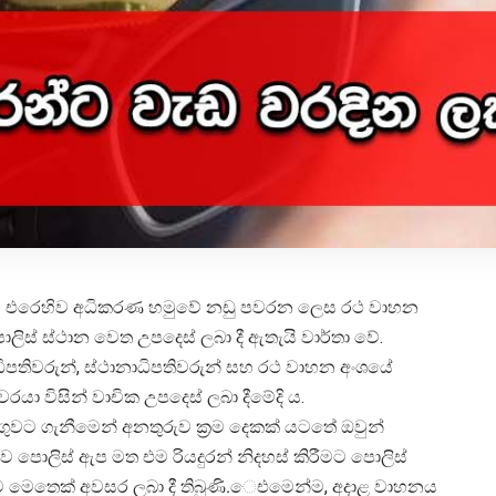
ුන්ට එරෙහිව අධිකරණ හමුවේ නඩු පවරන ලෙස රථ වාහන
ිස් ස්ථාන වෙත උපදෙස් ලබා දී ඇතැයි වාර්තා වේ.
ිපතිවරුන්, ස්ථානාධිපතිවරුන් සහ රථ වාහන අංශයේ
රයා විසින් වාචික උපදෙස් ලබා දීමේදි ය.
අඩංගුවට ගැනීමෙන් අනතුරුව ක්‍රම දෙකක් යටතේ ඔවුන්
ව පොලිස් ඇප මත එම රියදුරන් නිදහස් කිරීමට පොලිස්
්ට මෙතෙක් අවසර ලබා දී තිබුණි.‍ෙඑමෙන්ම, අදාළ වාහනය