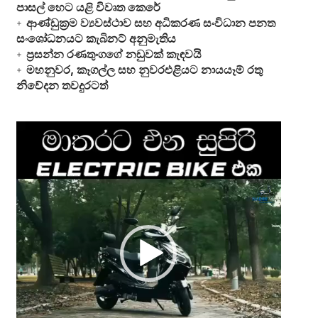
පාසල් හෙට යළි විවෘත කෙරේ
ආණ්ඩුක්‍රම ව්‍යවස්ථාව සහ අධිකරණ සංවිධාන පනත
සංශෝධනයට කැබිනට් අනුමැතිය
ප්‍රසන්න රණතුංගගේ නඩුවක් කැඳවයි
මහනුවර, කෑගල්ල සහ නුවරඑළියට නායයෑම් රතු
නිවේදන තවදුරටත්
Video
Player