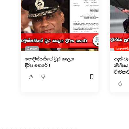
ශ්‍රී ලංකා
කාලගුණ
පොලිස්පතිගේ ධූර කාලය
අදත් වැ
දීර්ඝ කෙරේ !
කිහිපය
වාර්තා