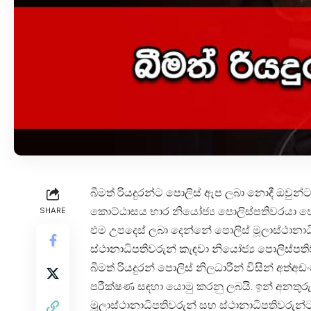
බීමත් රියදුරන්ට පොලිස් ඇප ලබා නොදී ඔව
කොට්ඨාසය භාර නියෝජ්‍ය පොලිස්පතිවරයා පොල
SHARE
එම උපදෙස් ලබා දෙන්නේ පොලිස් මූලාස්ථානාධ
ස්ථානාධිපතිවරුන් කැඳවා නියෝජ්‍ය පොලිස්පතිව
බීමත් රියදුරන් පොලිස් නිලධාරීන් විසින් අත්
පරීක්ෂණ සඳහා යොමු කරනු ලබයි. ඉන් අනතුරු
මූලාස්ථානාධිපතිවරුන් සහ ස්ථානාධිපතිවරුන