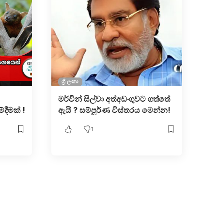
ශ්‍රී ලංකා
මර්වින් සිල්වා අත්අඩංගුවට ගත්තේ
්දීමක් !
ඇයි ? සම්පූර්ණ විස්තරය මෙන්න!
1