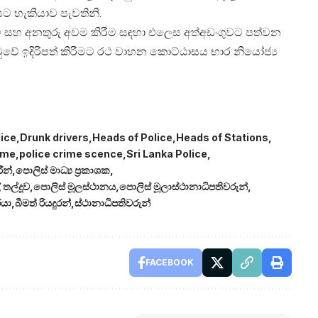
ට හැකියාව පැවතිනි.
ට සහ අනතුරු අවම කිරීම සඳහා එලෙස අත්අඩංගුවට පත්වන
වේ ඉදිරිපත් කිරීමට රථ වාහන කොට්ඨාසය භාර නියෝජ්‍ය
lice
Drunk drivers
Heads of Police
Heads of Stations
ime
police crime scence
Sri Lanka Police
ීන්
පොලිස් මාධ්‍ය ප්‍රකාශක
 තල්දූව
පොලිස් මූලස්ථානය
පොලිස් මූලාස්ථානාධිපතිවරුන්
රයා
බීමත් රියදුරන්
ස්ථානාධිපතිවරුන්
FACEBOOK