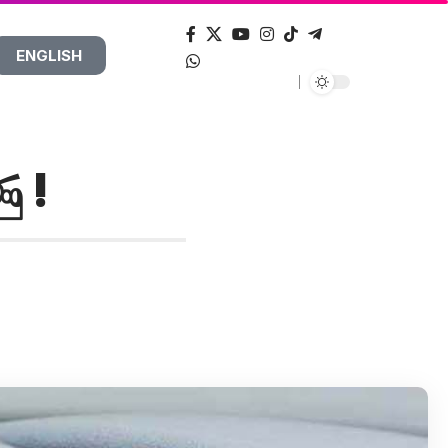
ENGLISH
ු !