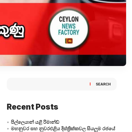
SEARCH
Recent Posts
පිල්ලෙයාන් යළි රිමාන්ඩ්
මහනුවර සහ නුවරඑළිය දිස්ත්‍රික්කවල සියලුම රජයේ