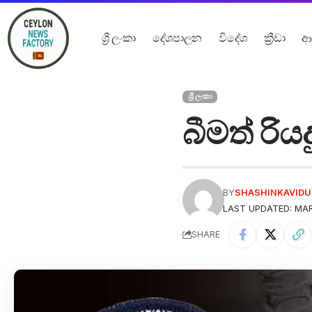
ශ්‍රී ලංකා
දේශපාලන
විදේශ
ක්‍රීඩා
ආ
ශ්‍රී ලංකා
බීමත් රි
BY
SHASHINKAVID
LAST UPDATED: MAR
SHARE