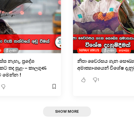
ය
ශ්‍රී ලංකා
NIPAH VIRUS
ශ්‍රී ලංකා
සෞඛ්‍ය
ස්ස නැහැ, ප්‍රදේශ
නිපා වෛරසය ගැන සෞඛ්‍ය
කට තද සුළං – කාලගුණ
අමාත්‍යාංශයෙන් විශේෂ දැනුම
ව මෙන්න !
1
SHOW MORE