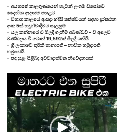
අයහපත් කාලගුණයෙන් හැටන් ලංගම ඩිපෝවේ
දෛනික ආදායම පහළට
විභාග කාලයේ ආපදා හදිසි තත්ත්වයන් සඳහා දුරකථන
අංක 5ක් හඳුන්වාදීමට සැලසුම්
යල කන්නයේ වී මිලදී ගැනීම් අඛණ්ඩව – වී අලෙවි
මණ්ඩලය වී ටොන් 19,592ක් මිලදී ගනියි
ශ්‍රී ලංකාවේ තුර්කි තානාපති – නාවික හමුදාපති
හමුවෙයි
තද සුළං පිළිබඳ අවවාදාත්මක නිවේදනයක්
Video
Player