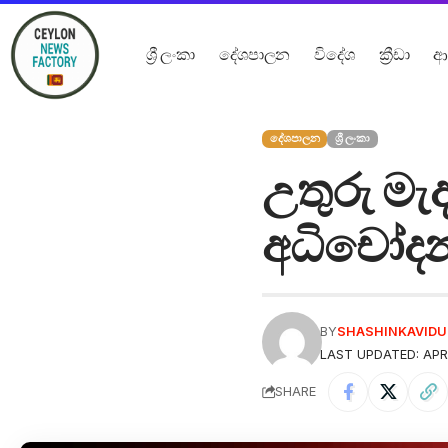
ශ්‍රී ලංකා
දේශපාලන
විදේශ
ක්‍රීඩා
ආ
දේශපාලන
ශ්‍රී ලංකා
උතුරු මැ
අධිචෝදන
BY
SHASHINKAVID
LAST UPDATED: APRI
SHARE