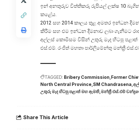
ඉන් අනතුරුව විත්තිකරු රුපියල් ලක්ෂ 10 බැ
කළේය.
2012 සහ 2014 කාලය තුළ අමතර ඉන්ධන දීමනා
කිරීම සහ එම ඉන්ධන දීමනාව ලබා ගැනීමට රාජ
අල්ලස් කොමිසම විසින් උතුරු මැද හිටපු පළා
එස්.එම්. රංජිත් මහතා පාර්ලිමේන්තු මන්ත්‍රී 
TAGGED:
Bribery Commission
Former Chief
North Central Province
SM Chandrasena
අල
උතුරු මැද හිටපු පළාත් මහ ඇමති
මන්ත්‍රී එස්.එම් චන්ද්‍
Share This Article