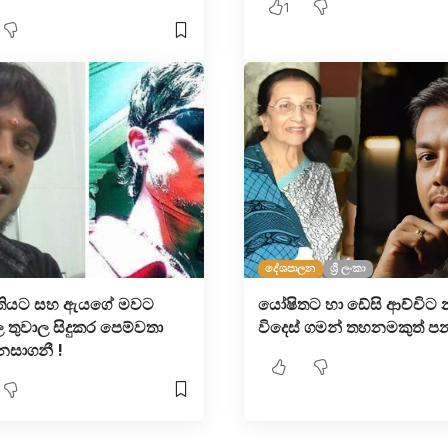
1
දේශපාලන
ශ්‍රී ලංකා
තියට සහ ඇයගේ මවට
යෝෂිතට හා ඩේසි ආච්චිට න
තුවාල සිදුකර පෙම්වතා
විදෙස් ගමන් තහනමකුත් පන
 නසාගනී !