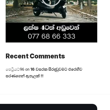
Recent Comments
16 වසරක සිරදඬුවමට එරෙහිව
පෙට්‍රියට්96
on
සරණගෙන් ඇපෑලක් !!