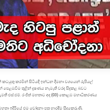
් කටයුතු කරමින් සිටියදී ඉන්ධන දීමනා වශයෙන් රුපියල්
න් පෙළඹවීම තුළින් දූෂණය නැමැති වරද සිදුකළ බවට
ඇමති එස්.එම්. රංජිත් මහතාට අද (03) කොළඹ මහාධිකරණය
ා ඉදිරියේ එම චෝදනා පත්‍ර භාරදීම සිදුකෙරුණි.