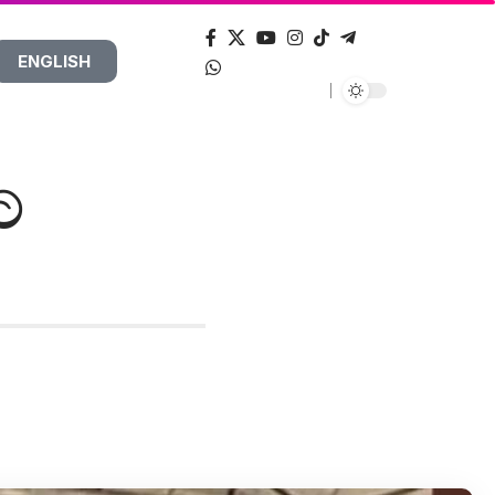
ENGLISH
ට