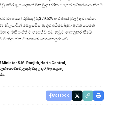
ගින් වූ ශරීර ඇප දෙකක් මත මුදා හරින ලෙසත් අධිකරණය නියම
ව වශයෙන් රුපියල් 5,379,629ක රජයේ මුදල් අවභාවිතා
්‍ය නිලධාරීන් පෙළඹවීම ඇතුළු අධිචෝදනා අටක් යටතේ
ත් මහ ඇමති රංජිත් ට එරෙහිව එම නඩුව ගොනුකර තිබේ.
එස්.එම් චන්ද්‍රසේන මහතාගේ සොහොයුරා වේ.
 Minister S.M. Ranjith
North Central
්ලස් කොමිසම
උතුරු මැද
උතුරු මැද පළාත
රසේන
FACEBOOK