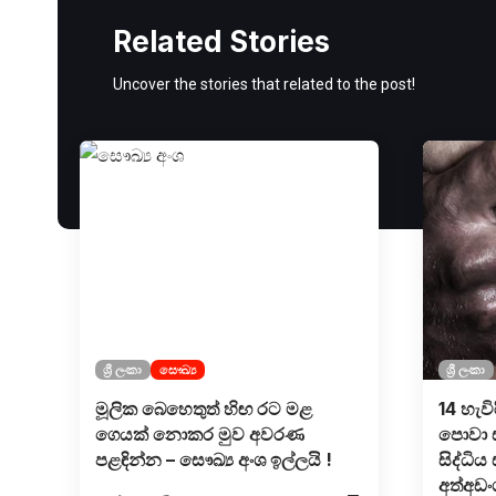
Related Stories
Uncover the stories that related to the post!
ශ්‍රී ලංකා
සෞඛ්‍ය
ශ්‍රී ලංකා
මූලික බෙහෙතුත් හිඟ රට මළ
14 හැවිර
ගෙයක් නොකර මුව අවරණ
පොවා ස
පළඳින්න – සෞඛ්‍ය අංශ ඉල්ලයි !
සිද්ධි
අත්අඩං