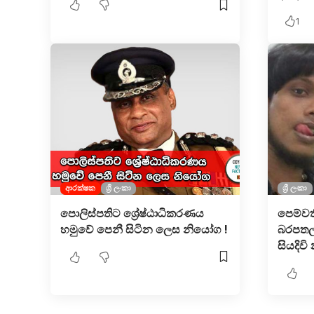
1
ආරක්ෂක
ශ්‍රී ලංකා
ශ්‍රී ලංකා
පොලිස්පතිට ශ්‍රේෂ්ඨාධිකරණය
පෙම්ව
හමුවේ පෙනී සිටින ලෙස නියෝග !
බරපතල 
සියදිවි