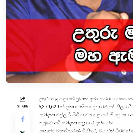
උතුරු මැද පළාතේ ප්‍රධාන අමාත්‍යවරයා වශයෙන
5,379,629 ක් ලබා ගැනීම සඳහා රජයේ නිලධාරී
SHARE
චෝදනා එල්ල වී සිටින එම පළාතේ හිටපු මහ 
හමුවේ අධිචෝදනා පත්‍ර භාර දුන්නේය.
කොළඹ මහාධිකරණ විනිසුරු මහේන් වීරමන් මහත