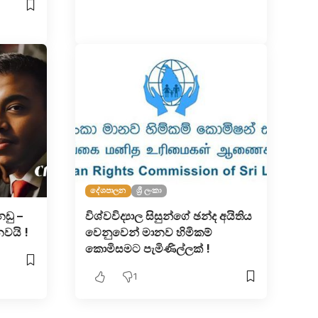
දේශපාලන
ශ්‍රී ලංකා
ඩු –
විශ්වවිද්‍යාල සිසුන්ගේ ඡන්ද අයිතිය
වයි !
වෙනුවෙන් මානව හිමිකම්
කොමිසමට පැමිණිල්ලක් !
1