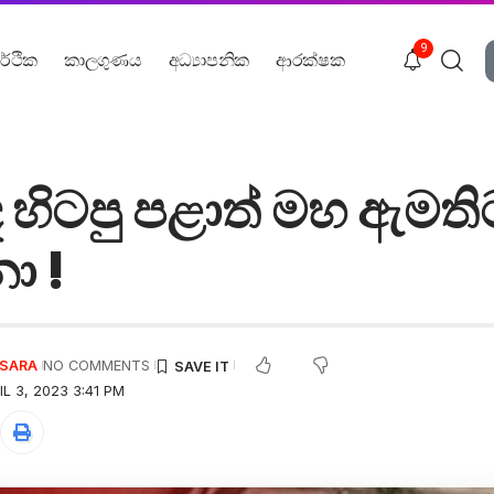
9
ර්ථික
කාලගුණය
අධ්‍යාපනික
ආරක්ෂක
ද හිටපු පළාත් මහ ඇමති
ා !
USARA
NO COMMENTS
L 3, 2023 3:41 PM