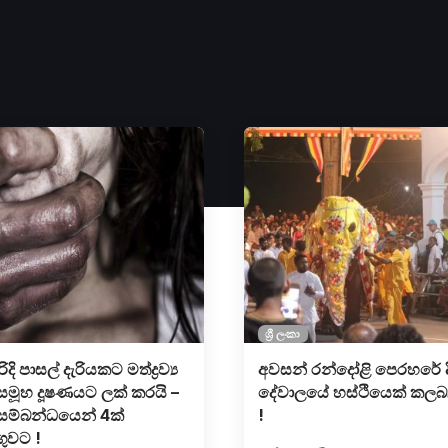
ශ්‍රී ලංකා
ිදි පාසල් දැරියකට මත්ද්‍රව්‍ය
අවසන් රන්දෝළි පෙරහරේ ද
මූහ දූෂණයට ලක් කරයි –
දේවාලයේ හස්ථියෙක් කලබ
ය සම්බන්ධයෙන් 4ක්
!
ගුවට !