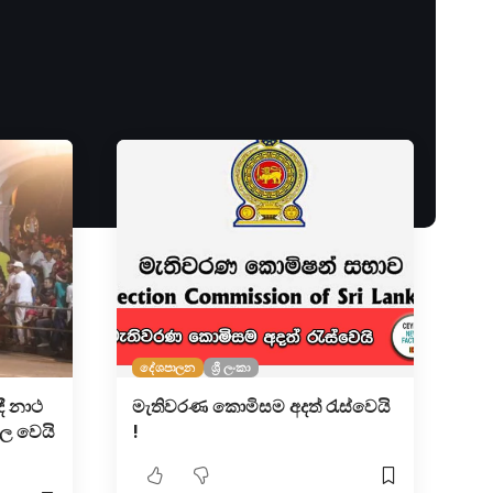
දේශපාලන
ශ්‍රී ලංකා
ී නාථ
මැතිවරණ කොමිසම අදත් රැස්වෙයි
ල වෙයි
!