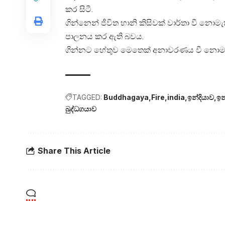
කර සිටී.
ගින්නෙන් ජීවිත හානි කිසිවක් වාර්තා වී නොමැ
පාලනය කර ඇති බවය.
ගින්නට හේතුව මෙතෙක් අනාවරණය වී නොමැති 
TAGGED:
Buddhagaya
Fire
india
ඉන්දියාව
ඉන
බුද්ධගයාව
Share This Article