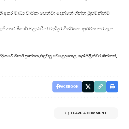
ති අතර මාධ්‍ය වාර්තා පෙන්වා දෙන්නේ ගින්න මුළුමනින්ම
අතර බිහාර් බලධාරීන් වැඩිදුර විමර්ශන ආරම්භ කර ඇත.
්දියාවේ බිහාර් ප්‍රාන්තය
එළවලු වෙළෙඳපොළ
ගෑස් සිලින්ඩර
ගින්නක්
FACEBOOK
LEAVE A COMMENT