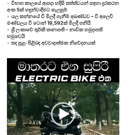
විභාග කාලයේ ආපදා හදිසි තත්ත්වයන් සඳහා දුරකථන
අංක 5ක් හඳුන්වාදීමට සැලසුම්
යල කන්නයේ වී මිලදී ගැනීම් අඛණ්ඩව – වී අලෙවි
මණ්ඩලය වී ටොන් 19,592ක් මිලදී ගනියි
ශ්‍රී ලංකාවේ තුර්කි තානාපති – නාවික හමුදාපති
හමුවෙයි
තද සුළං පිළිබඳ අවවාදාත්මක නිවේදනයක්
Video
Player