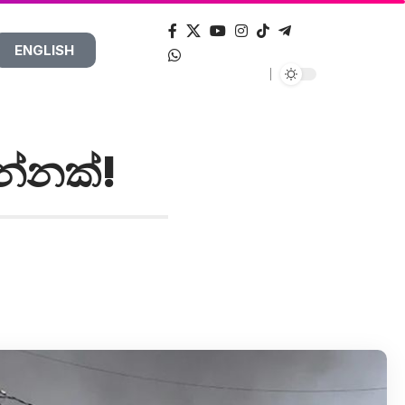
ENGLISH
ින්නක්!