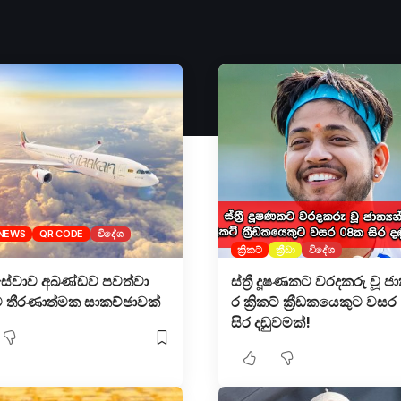
NEWS
QR CODE
විදේශ
ක්‍රිකට්
ක්‍රීඩා
විදේශ
සේවාව අඛණ්ඩව පවත්වා
ස්ත්‍රී දූෂණකට වරදකරු වූ ජාත
 තීරණාත්මක සාකච්ඡාවක්
ර ක්‍රිකට් ක්‍රීඩකයෙකුට වස
සිර දඬුවමක්!