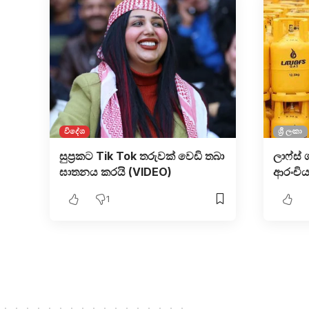
විදේශ
ශ්‍රී ලංකා
සුප්‍රකට Tik Tok තරුව​ක් වෙඩි තබා
ලාෆ්ස්
ඝාතනය කරයි (VIDEO)
ආරංචිය
1