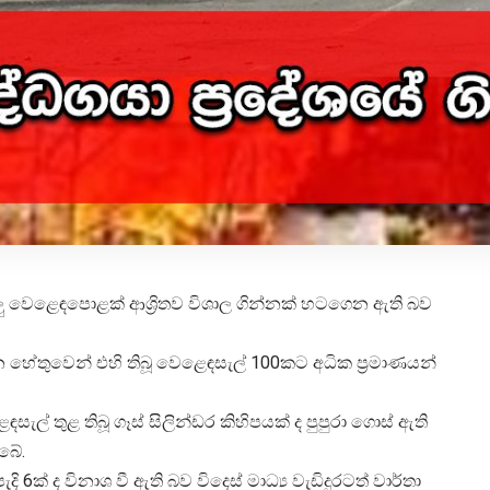
ළවලු වෙළෙඳපොළක් ආශ්‍රිතව විශාල ගින්නක් හටගෙන ඇති බව
න හේතුවෙන් එහි තිබූ වෙළෙඳසැල් 100කට අධික ප්‍රමාණයන්
් තුළ තිබූ ගෑස් සිලින්ඩර කිහිපයක් ද පුපුරා ගොස් ඇති
ිබේ.
6ක් ද විනාශ වී ඇති බව විදෙස් මාධ්‍ය වැඩිදුරටත් වාර්තා