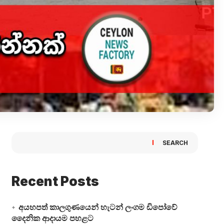
SEARCH
Recent Posts
අයහපත් කාලගුණයෙන් හැටන් ලංගම ඩිපෝවේ
දෛනික ආදායම පහළට