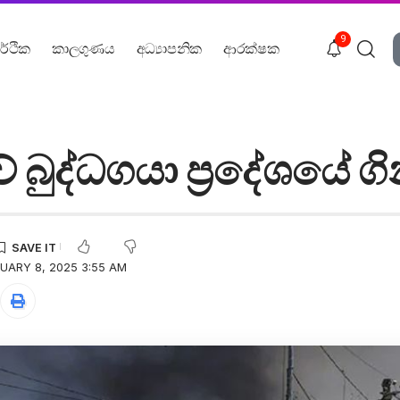
9
ර්ථික
කාලගුණය
අධ්‍යාපනික
ආරක්ෂක
 බුද්ධගයා ප්‍රදේශයේ ග
UARY 8, 2025 3:55 AM