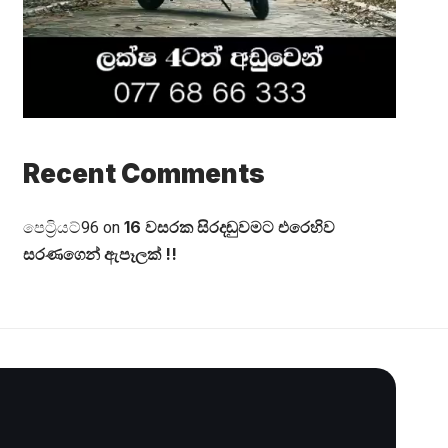
Recent Comments
16 වසරක සිරදඬුවමට එරෙහිව
පෙට්‍රියට්96
on
සරණගෙන් ඇපෑලක් !!