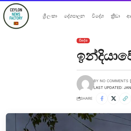
ශ්‍රී ලංකා
දේශපාලන
විදේශ
ක්‍රීඩා
ආ
විදේශ
ඉන්දියාවේ
BY
NO COMMENTS
LAST UPDATED: JAN
SHARE