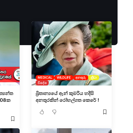
MEDICAL
WILDLIFE
අනතුරු
ක්‍රීඩා
විදේශ
්‍යන්ත​
බ්‍රිතාන්‍යයේ ඈන් කුමරිය හදිසි
ර 08ක
අනතුරකින් රෝහල්ගත කෙරේ !