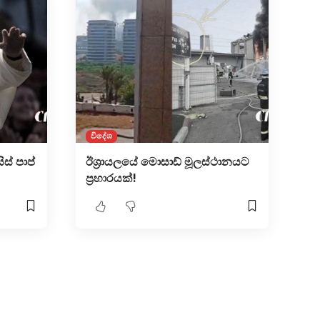
විදේශ
ිස් පාප්
ඊශ්‍රායලයේ මොසාඩ් මූලස්ථානයට
ප්‍රහාරයක්!