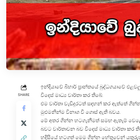
ඉන්දියාවේ බිහාර් ප්‍රාන්තයේ බුද්ධගයාවේ එ
විදෙස් මාධ්‍ය වාර්තා කර තිබේ.
SHARE
එම වාර්තා වැඩිදුරටත් සඳහන් කර ඇත්තේ ගින්
මුළුමනින්ම විනාශ වී ගොස් ඇති බවය.
මේ අතර ගින්න හටගැනීමත් සමඟ ඇතැම් වෙළෙඳසැල
බවට වාර්තාවන බව විදෙස් මාධ්‍ය වාර්තා කර ත
හදිසියේ හටගත් මෙම ගින්න හේතුවෙන් යතුරුපැදි 