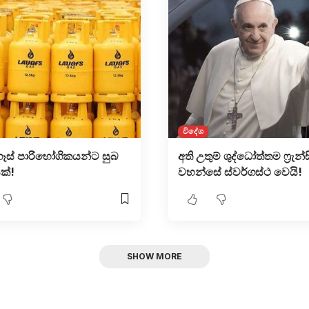
විදේශ
 ගෑස් පාරිභෝගිකයන්ට සුබ
අති උතුම් ශුද්ධෝත්තම ෆ්‍රැන්ස
ක්!
වහන්සේ ස්වර්ගස්ථ වෙයි!
SHOW MORE