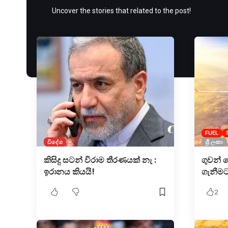
Uncover the stories that related to the post!
FUEL
විදේශ
ශ්‍රී ලංකා
කිසිදු සටන් විරාම තීරණයක් නැ :
ගුවන් 
ඉරානය කියයි!
ගැනීමට
2