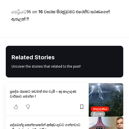
පෙට්‍රියට්96
on
16 වසරක සිරදඬුවමට එරෙහිව සරණගෙන්
ඇපෑලක් !!
Related Stories
Uncover the stories that related to the post!
ප්‍රදේශ රැසකට තවමත් මහ වැසි – අද කාලගුණ
වාර්තාව මෙන්න !
කාලගුණය
ශ්‍රී ලංකා
දේශබන්දු තෙන්නකෝන් අත්අඩංගුවට ගන්නවාට