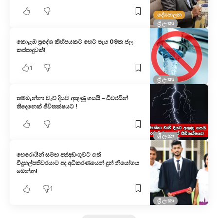
දේශපාලන
ශ්‍රී ලංකා
කොළඹ ප්‍රදේශ කිහිපයකට හෙට පැය 09ක ජල
කප්පාදුවක්!
1
ශ්‍රී ලංකා
තම්මැන්නා වැව් දියට අකුණු ගසයි – ධීවරයින්
තිදෙනෙක් ජීවිතක්ෂයට !
ශ්‍රී ලංකා
හෙරොයින් සමඟ අත්අඩංගුවට ගත්
විදුහල්පතිවරයාට අද අධිකරණයෙන් දුන් නියෝගය
මෙන්න!
1
ශ්‍රී ලංකා