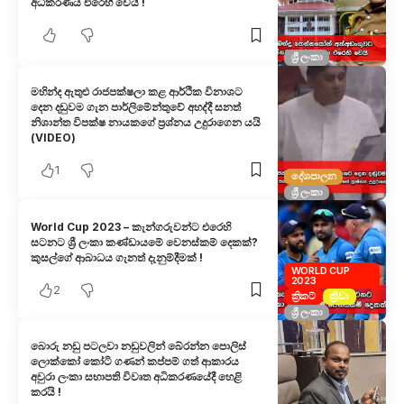
අධිකරණය එරෙහි වෙයි !
ශ්‍රී ලංකා
මහින්ද ඇතුළු රාජපක්ෂලා කළ ආර්ථික විනාශට
දෙන දඬුවම ගැන පාර්ලිමේන්තුවේ අහද්දී සනත්
නිශාන්ත විපක්ෂ නායකගේ ප්‍රශ්නය උදුරාගෙන යයි
(VIDEO)
1
දේශපාලන
ශ්‍රී ලංකා
World Cup 2023 – කැන්ගරුවන්ට එරෙහි
සටනට ශ්‍රී ලංකා කණ්ඩායමේ වෙනස්කම් දෙකක්?
කුසල්ගේ ආබාධය ගැනත් දැනුම්දීමක් !
WORLD CUP
2023
2
ක්‍රිකට්
ක්‍රීඩා
ශ්‍රී ලංකා
බොරු නඩු පටලවා නඩුවලින් බේරන්න පොලිස්
ලොක්කෝ කෝටි ගණන් කප්පම් ගත් ආකාරය
අවුරා ලංකා සභාපති විවෘත අධිකරණයේදී හෙළි
කරයි !