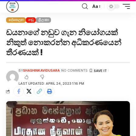
Aa
දේශපාලන
නඩු
ශ්‍රී ලංකා
ඩයනාගේ නඩුව ගැන නියෝගයක්
නිකුත් නොකරන්න අධිකරණයෙන්
තීරණයක් !
BY
SHASHINKAVIDUSARA
NO COMMENTS
LAST UPDATED: APRIL 24, 2023 1:16 PM