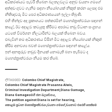
අධිකරණයට පැවරී තිබෙන බලතලවලට අනුව ඩයනා ගමගේ
අත්අඩංගුවට ගැනීම සඳහා නියෝගයක් නිකුත් කරන ලෙසද එම
නීතිඥවරු මීට පෙර අධිකරණයෙන් ඉල්ලා තිබුණි.
එහි තීන්දුව අද ප්‍රකාශයට පත්කරමින් මහෙස්ත්‍රාත්වරයා සඳහන්
කළේ, ඊට අදාළව කටයුතු කිරීමට අපරාධ නඩු විධාන සංග්‍රහය
යටතේ විමර්ශන නිලධාරීන්ට බලයක් තිබෙන බවය.
එබැවින් තම අධිකරණය විසින් මීට අදාළව නියෝගයක් නිකුත්
කිරීම අනවශ්‍ය බවත් මහෙස්ත්‍රාත්වරයා සඳහන් කළේය.
ඉන් අනතුරුව නඩුව දිනයක් නොමැති බහා තැබීමට ද
මහෙස්ත්‍රාත්වරයා නියම කර තිබේ.
TAGGED:
Colombo Chief Magistrate
Colombo Chief Magistrate Prasanna Alwis
Criminal Investigation Department
Diana Gamage
Diana Gamageසමගි ජන බලවේගය
The petition against Diana is set for hearing
කොළඹ ප්‍රධාන මහෙස්ත්‍රාත්වරයා
ඩයනා ගමගේ
ඩයනාට එරෙහි පෙත්සම