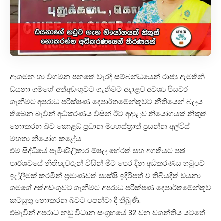
ආගමන හා විගමන පනතේ වැරදි සම්බන්ධයෙන් රාජ්‍ය ඇමතිනී
ඩයනා ගමගේ අත්අඩංගුවට ගැනීමට අදාළව අවශ්‍ය පියවර
ගැනීමට අපරාධ පරීක්ෂණ දෙපාර්තමේන්තුවට නීතියෙන් බලය
තිබෙන බැවින් අධිකරණය විසින් ඊට අදාළව නියෝගයක් නිකුත්
නොකරන බව කොළඹ ප්‍රධාන මහෙස්ත්‍රාත් ප්‍රසන්න අල්විස්
මහතා නියෝග කළේය.
එම සිද්ධියේ පැමිණිලිකාර ඕෂල හේරත් සහ අගතියට පත්
පාර්ශවයේ නීතිඥවරුන් විසින් මීට පෙර දින අධිකරණය හමුවේ
ඉල්ලීමක් කරමින් ප්‍රමාණවත් සාක්ෂි ඉදිරිපත් ව තිබියදීත් ඩයනා
ගමගේ අත්අඩංගුවට ගැනීමට අපරාධ පරීක්ෂණ දෙපාර්තමේන්තුව
කටයුතු නොකරන බවට පෙන්වා දී තිබුණි.
එබැවින් අපරාධ නඩු විධාන සංග්‍රහයේ 32 වන වගන්තිය යටතේ