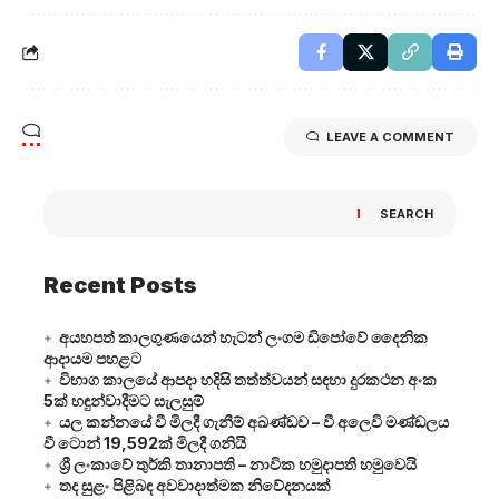
LEAVE A COMMENT
SEARCH
Recent Posts
අයහපත් කාලගුණයෙන් හැටන් ලංගම ඩිපෝවේ දෛනික
ආදායම පහළට
විභාග කාලයේ ආපදා හදිසි තත්ත්වයන් සඳහා දුරකථන අංක
5ක් හඳුන්වාදීමට සැලසුම්
යල කන්නයේ වී මිලදී ගැනීම් අඛණ්ඩව – වී අලෙවි මණ්ඩලය
වී ටොන් 19,592ක් මිලදී ගනියි
ශ්‍රී ලංකාවේ තුර්කි තානාපති – නාවික හමුදාපති හමුවෙයි
තද සුළං පිළිබඳ අවවාදාත්මක නිවේදනයක්