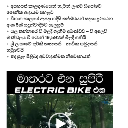
අයහපත් කාලගුණයෙන් හැටන් ලංගම ඩිපෝවේ
දෛනික ආදායම පහළට
විභාග කාලයේ ආපදා හදිසි තත්ත්වයන් සඳහා දුරකථන
අංක 5ක් හඳුන්වාදීමට සැලසුම්
යල කන්නයේ වී මිලදී ගැනීම් අඛණ්ඩව – වී අලෙවි
මණ්ඩලය වී ටොන් 19,592ක් මිලදී ගනියි
ශ්‍රී ලංකාවේ තුර්කි තානාපති – නාවික හමුදාපති
හමුවෙයි
තද සුළං පිළිබඳ අවවාදාත්මක නිවේදනයක්
Video
Player