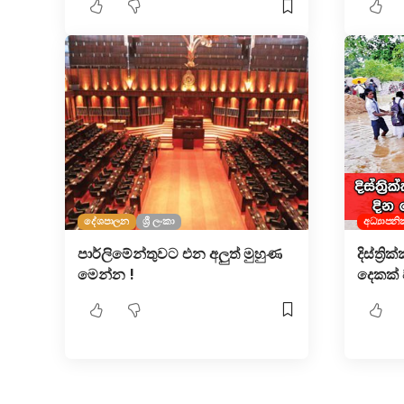
දේශපාලන
ශ්‍රී ලංකා
අධ්‍යාපනි
පාර්ලිමේන්තුවට එන අලුත් මුහුණ
දිස්ත්‍
මෙන්න !
දෙකක් 