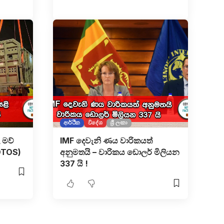
ආර්ථික
විදේශ
ශ්‍රී ලංකා
 මව්
IMF දෙවැනි ණය වාරිකයත්
OTOS)
අනුමතයි – වාරිකය ඩොලර් මිලියන
337 යි !