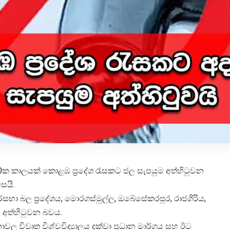
පැය 10ක කාලයක් කොළඹ ප්‍රදේශ රැසකට ජල සැපයුම අත්හිටුවන
සයි.
ල ප්‍රදේශය, මොරගස්මුල්ල, ඔබේසේකරපුර, රාජගිරිය,
 අත්හිටුවන බවය.
 විවෘත විශ්වවිද්‍යාලය දක්වා ප්‍රධාන මාර්ගය සහ ඊට