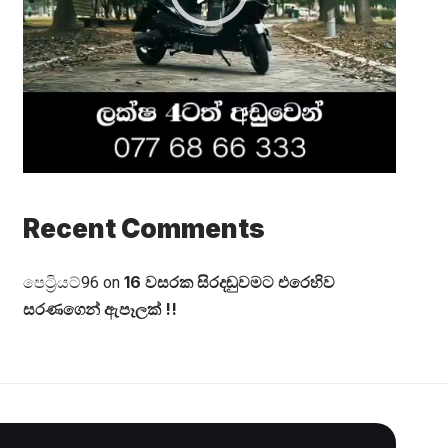
Recent Comments
16 වසරක සිරදඬුවමට එරෙහිව
පෙට්‍රියට්96
on
සරණගෙන් ඇපෑලක් !!