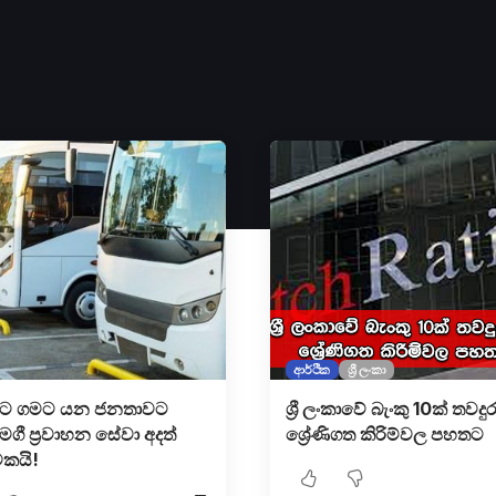
ආර්ථික
ශ්‍රී ලංකා
්ද​ට ගමට ය​න ජනතාව​ට
ශ්‍රී ලංකාවේ බැංකු 10ක් තවදු
මගී ප්‍රවාහන සේවා අදත්
ශ්‍රේණිගත කිරිම්වල පහතට
්මකයි!