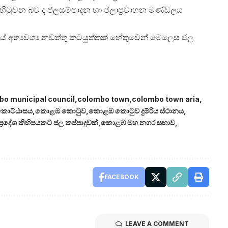
ත්හිටුවන බව ද ජලසම්පාදන හා ජලාප්‍රවාහන මණ්ඩලය
අත්‍යවශ්‍ය නඩත්තු කටයුත්තක් හේතුවෙන් මෙලෙස ජල
bo municipal council
colombo town
colombo town aria
කොට්ඨාසය
කොළඹ කොටුව
කොළඹ කොටුව දුම්රිය ස්ථානය
‍රදේශ කිහිපයකට ජල කප්පාදුවක්
කොළඹ මහ නගර සභාව
FACEBOOK
LEAVE A COMMENT