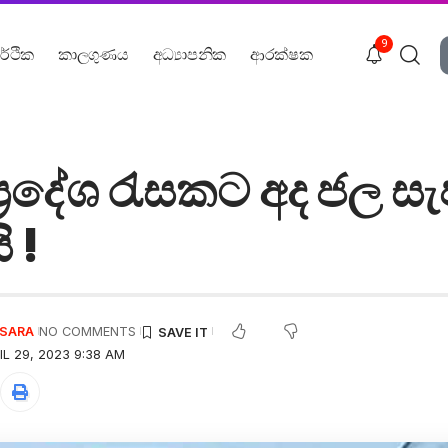
9
ර්ථික
කාලගුණය
අධ්‍යාපනික
ආරක්ෂක
‍රදේශ රැසකට අද ජල සැ
ි !
USARA
NO COMMENTS
L 29, 2023 9:38 AM