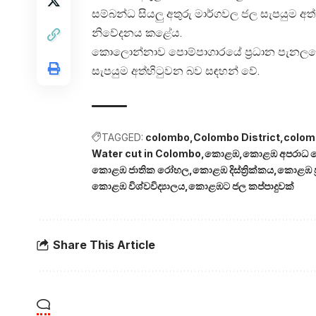
සම්බන්ධ සියලු අතුරු මාර්ගවල ජල සැපයුම අ
නිවේදනය කළේය.
කොලොන්නාව පොම්පාගාරයේ ප්‍රධාන පැනලයේ 
සැපයුම අත්හිටුවන බව සඳහන් වේ.
TAGGED:
colombo
Colombo District
colom
Water cut in Colombo
කොළඹ
කොළඹ අපරාධ 
කොළඹ ජාතික රෝහල
කොළඹ දිස්ත්‍රික්කය
කොළඹ ප්
කොළඹ විශ්වවිද්‍යාලය
කොළඹට ජල කප්පාදුවක්
Share This Article