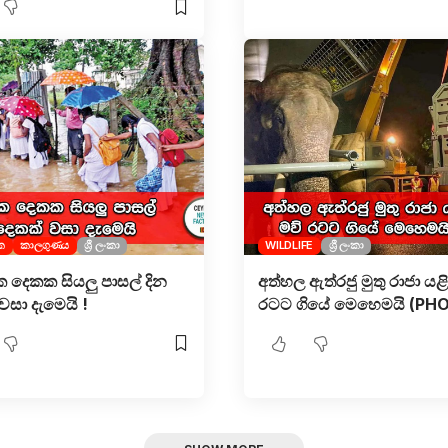
ක
කාලගුණය
ශ්‍රී ලංකා
WILDLIFE
ශ්‍රී ලංකා
රික්ක දෙකක සියලු පාසල් දින
අත්හල ඇත්රජු මුතු රාජා යළි
වසා දැමෙයි !
රටට ගියේ මෙහෙමයි (PH