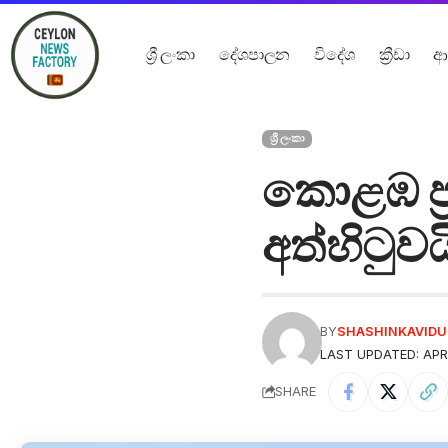
ශ්‍රී ලංකා
දේශපාලන
විදේශ
ක්‍රීඩා
ආ
ශ්‍රී ලංකා
කොළඹ ප්
අත්හිටුවය
BY
SHASHINKAVID
LAST UPDATED: APRI
SHARE