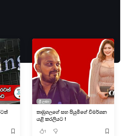
ශ්‍රී ලංකා
රටත්
තාඹුගලගේ සහ පියුමිගේ විමර්ශන
යළි කරලියට !
1