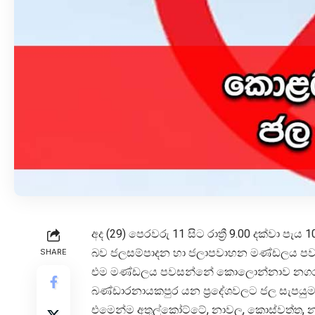
අද (29) පෙරවරු 11 සිට රාත්‍රී 9.00 දක්වා 
බව ජලසම්පාදන හා ජලාපවාහන මණ්ඩලය පව
SHARE
එම මණ්ඩලය පවසන්නේ කොලොන්නාව නගරසභා බ
බණ්ඩාරනායකපුර යන ප්‍රදේශවලට ජල සැපයුම
එමෙන්ම අතුල්කෝට්ටේ, නාවල, කොස්වත්ත, නාවල