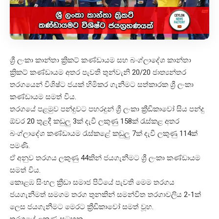
ශ්‍රී ලංකා කාන්තා ක්‍රිකට් කණ්ඩායම සහ බංග්ලාදේශ කාන්තා
ක්‍රිකට් කණ්ඩායම අතර පැවති තුන්වැනි 20/20 ජාත්‍යන්තර
තරගයෙන් විශිෂ්ට ජයක් හිමිකර ගැනීමට සත්කාරක ශ්‍රී ලංකා
කණ්ඩායම සමත් විය.
තරගයේ පළමුව පන්දුවට පහරදුන් ශ්‍රී ලංකා ක්‍රීඩිකාවෝ සිය පන්දු
ඕවර 20 තුළදී කඩුලු 3ක් දැවී ලකුණු 158ක් රැස්කළ අතර
බංග්ලාදේශ කණ්ඩායම රැස්කළේ කඩුලු 7ක් දැවී ලකුණු 114ක්
පමණි.
ඒ අනුව තරගය ලකුණු 44කින් ජයගැනීමට ශ්‍රී ලංකා කණ්ඩායම
සමත් විය.
කොළඹ සිංහල ක්‍රීඩා සමාජ පිටියේ පැවති මෙම තරගය
ජයගැනීමත් සමගම තරග තුනකින් සමන්විත තරගාවලිය 2-1ක්
ලෙස ජයගැනීමට මෙරට ක්‍රීඩිකාවෝ සමත් වූහ.
තරගයේ ලකුණු සටහන….