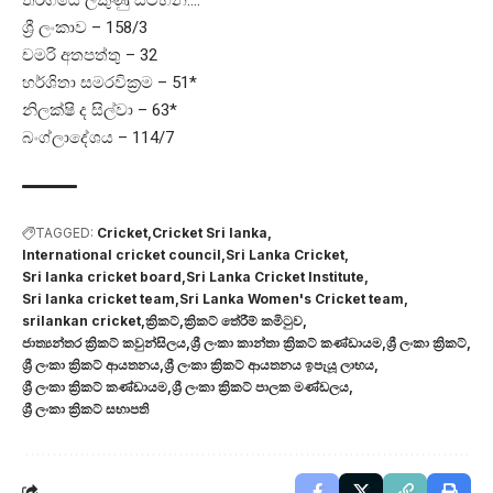
ශ්‍රී ලංකාව – 158/3
චමරි අතපත්තු – 32
හර්ශිතා සමරවික්‍රම – 51*
නිලක්ෂි ද සිල්වා – 63*
බංග්ලාදේශය – 114/7
TAGGED:
Cricket
Cricket Sri lanka
International cricket council
Sri Lanka Cricket
Sri lanka cricket board
Sri Lanka Cricket Institute
Sri lanka cricket team
Sri Lanka Women's Cricket team
srilankan cricket
ක්‍රිකට්
ක්‍රිකට් තේරීම් කමිටුව
ජාත්‍යන්තර ක්‍රිකට් කවුන්සිලය
ශ්‍රී ලංකා කාන්තා ක්‍රිකට් කණ්ඩායම
ශ්‍රී ලංකා ක්‍රිකට්
ශ්‍රී ලංකා ක්‍රිකට් ආයතනය
ශ්‍රී ලංකා ක්‍රිකට් ආයතනය ඉපැයූ ලාභය
ශ්‍රී ලංකා ක්‍රිකට් කණ්ඩායම
ශ්‍රී ලංකා ක්‍රිකට් පාලක මණ්ඩලය
ශ්‍රී ලංකා ක්‍රිකට් සභාපති