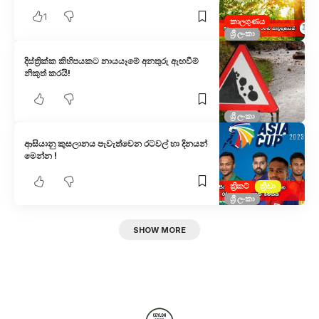
1
කාලගුණය
ශ්‍රී ලංකා
දිස්ත්‍රික්ක කිහිපයකට නායයෑමේ අනතුරු ඇඟවීම්
නිකුත් කරයි!
ශ්‍රී ලංකා
ආසියානු කුසලානය පැවැත්වෙන රටවල් හා දිනයන්
මෙන්න !
ක්‍රිකට්
ක්‍රීඩා
ශ්‍රී ලංකා
SHOW MORE