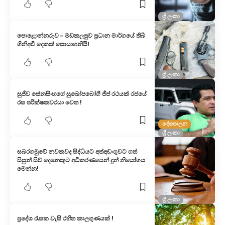
ශ්‍රී ලංකා
පොළොන්නරුව – මඩකලපුව ප්‍රධාන මාර්ගයේ තිබී
ගිනිඅවි දෙකක් සොයාගනියි!
ශ්‍රී ලංකා
සුජීව සේනසිංහගේ සුඛෝපබෝගී ජීප් රථයක් රජයේ
රස පරීක්ෂකවරයා වෙත !
දේශපාලන
ශ්‍රී ලංකා
සබරගමුවේ නවකව​ද සිද්ධියට අත්අඩංගුවට ගත්
සිසුන් සිව් දෙනෙකු​ට අධිකරණයෙන් දුන් නියෝගය
මෙන්න!
ශ්‍රී ලංකා
ප්‍රදේශ රැසක වැසි රහිත කාලගුණයක් !