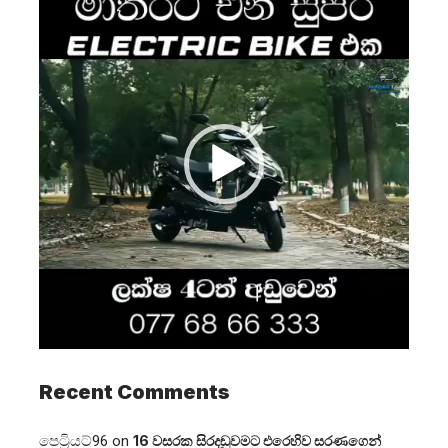
Player
Recent Comments
පෙට්‍රියට්96
on
16 වසරක සිරදඬුවමට එරෙහිව සරණගෙන්