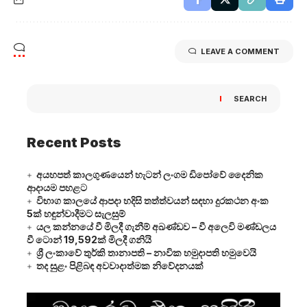
LEAVE A COMMENT
SEARCH
Recent Posts
අයහපත් කාලගුණයෙන් හැටන් ලංගම ඩිපෝවේ දෛනික
ආදායම පහළට
විභාග කාලයේ ආපදා හදිසි තත්ත්වයන් සඳහා දුරකථන අංක
5ක් හඳුන්වාදීමට සැලසුම්
යල කන්නයේ වී මිලදී ගැනීම් අඛණ්ඩව – වී අලෙවි මණ්ඩලය
වී ටොන් 19,592ක් මිලදී ගනියි
ශ්‍රී ලංකාවේ තුර්කි තානාපති – නාවික හමුදාපති හමුවෙයි
තද සුළං පිළිබඳ අවවාදාත්මක නිවේදනයක්
Video