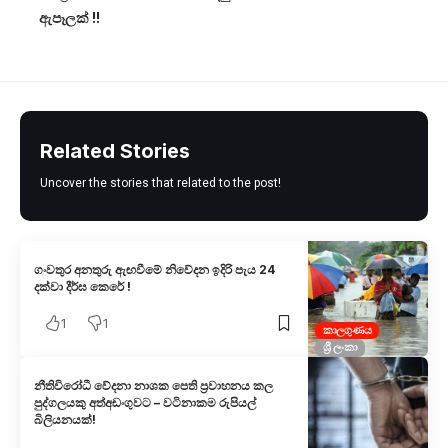
ඇපෑලක් !!
Related Stories
Uncover the stories that related to the post!
ගංවතුර අනතුරු ඇඟවීමේ නිවේදන ඉදිරි පැය 24
දක්වා දීර්ඝ කෙරේ !
1
1
කාලගුණය
ශ්‍රී ලංකා
නීතිවිරෝධී වේදනා නාශක පෙති ප්‍රවාහනය කල
පුද්ගලයකු අත්අඩංගුවට – වටිනාකම රුපියල්
බිලියනයක්!