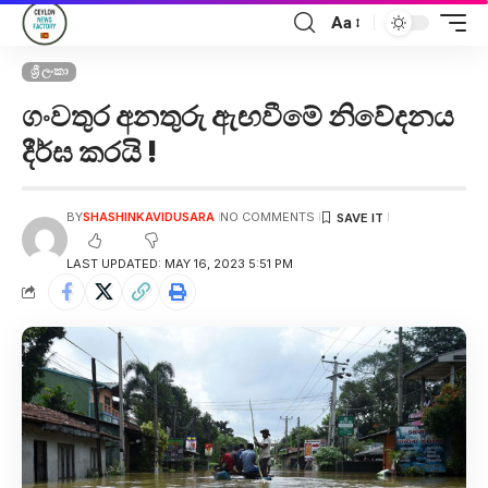
Aa
ශ්‍රී ලංකා
ගංවතුර අනතුරු ඇඟවීමේ නිවේදනය
දීර්ඝ කරයි !
BY
SHASHINKAVIDUSARA
NO COMMENTS
LAST UPDATED: MAY 16, 2023 5:51 PM