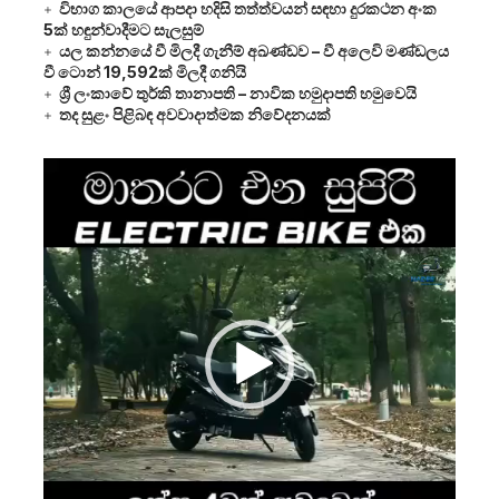
විභාග කාලයේ ආපදා හදිසි තත්ත්වයන් සඳහා දුරකථන අංක
5ක් හඳුන්වාදීමට සැලසුම්
යල කන්නයේ වී මිලදී ගැනීම් අඛණ්ඩව – වී අලෙවි මණ්ඩලය
වී ටොන් 19,592ක් මිලදී ගනියි
ශ්‍රී ලංකාවේ තුර්කි තානාපති – නාවික හමුදාපති හමුවෙයි
තද සුළං පිළිබඳ අවවාදාත්මක නිවේදනයක්
Video
Player