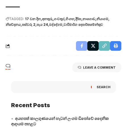
TAGGED:
17 වන දින
අනතුරු
ගංවතුර
ගිංගඟ
දීර්ඝ
නාගොඩ
නියාගම
නිවේදනය
පස්වරු 2
පැය 24
බද්දේගම
වාරිමාර්ග දෙපාර්තමේන්තුව
LEAVE A COMMENT
SEARCH
Recent Posts
අයහපත් කාලගුණයෙන් හැටන් ලංගම ඩිපෝවේ දෛනික
ආදායම පහළට