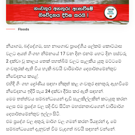
Floods
නියාගම, බද්දේගම, සහ නාගොඩ ප්‍රාදේශීය ලේකම් කොට්ඨාස
වලට අයත් ගිංගඟ නිම්නයේ 17 වන දින එනම් හෙට දින පස්වරු
2 දක්වා වූ කාලය තෙක් පහත්බිම් වලට සැලකිය යුතු මට්ටමේ
ගංවතුරක් ඇති විය හැකි බවයි වාරිමාර්ග දෙපාර්තමේන්තුව
නිවේදනය කළේ.
එහිදී ගිං ගඟ ද්‍රෝණිය සඳහා නිකුත් කළ ගංවතුර අනතුරු ඇඟවීමේ
නිවේදනය ඉදිරි පැය 24 දක්වා දීර්ඝ කර ඇති සඳහන්.
මෙම තත්ත්වය සම්බන්ධ‍යෙන් දැඩි සැලකිල්ලකින් කටයුතු කරන
ලෙස එම ප්‍රදේශ වල පදිංචිව සිටින මහජනතාවගෙන් වාරිමාර්ග
දෙපාර්තමේන්තුව ඉල්ලා සිටී.
එම ප්‍රදේශ වල අතුරු මාර්ග වල ගමන් කරන රියදුරන් ද, මේ
සම්බන්ධ‍යෙන් දැනුවත් වීම වැදගත් බවයි සඳහන් වන්නේ.