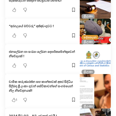
සැකකරුවන් තිදෙනා තවදුරටත් රිමාන්ඩ්!
ශ්‍රී ලංකා
“අරගලයේ මව්වරු” අත්අඩංගුවට !
දේශපාලන
ශ්‍රී ලංකා
ජනලේඛන හා සංඛ්‍යා ලේඛන දෙපාර්තමේන්තුවෙන්
නිවේදයක් !
ශ්‍රී ලංකා
චාමික කරුණාරත්න සහ කාන්තාවක් අතර සිද්ධිය
පිලිබඳ ශ්‍රී ලංකා ගුවන් සේවිකාවන්ගේ සංගමයෙන්
නිල නිවේදනයක්!
1
ශ්‍රී ලංකා
2024 සිට O/L , A/L වෙනස් වෙයි !