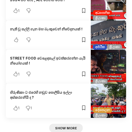
1
අධ්‍යාපනික
ශ්‍රී ලංකා
නැති වූ සල්ලි ගැන මහ බැංකුවෙන් නිවේදනයක් !
ආර්ථික
ශ්‍රී ලංකා
STREET FOOD වෙළෙඳසැල් ඉවත්කරගන්න යැයි
නියෝගයක් !
1
ශ්‍රී ලංකා
හිරුණිකා ට එරෙහි නඩුව පොලීසිය ඉල්ලා
අස්කරගනියි ද ?
1
1
දේශපාලන
ශ්‍රී ලංකා
SHOW MORE