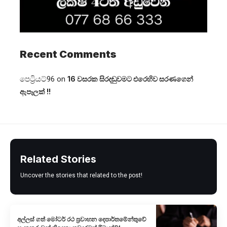
Recent Comments
පෙට්‍රියට්96
on
16 වසරක සිරදඬුවමට එරෙහිව සරණගෙන්
ඇපෑලක් !!
Related Stories
Uncover the stories that related to the post!
අල්ලස් ගත් මෝටර් රථ ප්‍රවාහන දෙපාර්තමේන්තුවේ