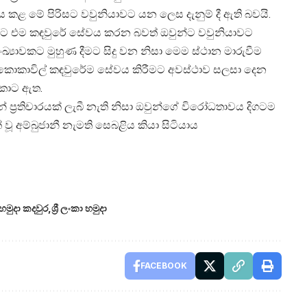
 කළ මේ පිරිසට වවුනියාවට යන ලෙස දැනුම් දී ඇති බවයි.
ිට එම කඳවුරේ සේවය කරන බවත් ඔවුන්ට වවුනියාවට
සංඛ්‍යාවකට මුහුණ දීමට සිදු වන නිසා මෙම ස්ථාන මාරුවීම
 කොකාවිල් කඳවුරේම සේවය කිරීමට අවස්ථාව සලසා දෙන
කොට ඇත.
ප්‍රතිචාරයක් ලැබී නැති නිසා ඔවුන්ගේ විරෝධතාවය දිගටම
 අම්බුජානී නැමති සෙබළිය කියා සිටියාය
හමුදා කදවුර
ශ්‍රී ලංකා හමුදා
FACEBOOK