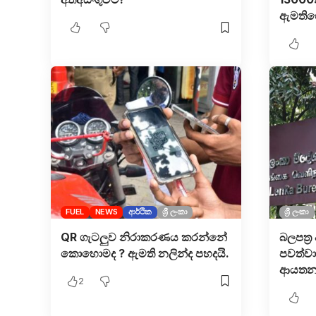
ඇමතිගෙන
FUEL
NEWS
ආර්ථික
ශ්‍රී ලංකා
ශ්‍රී ලංකා
QR ගැටලුව නිරාකරණය කරන්නේ
බලපත්‍ර 
කොහොමද ? ඇමති නලින්ද පහදයි.
පවත්වා
ආයතනය
2