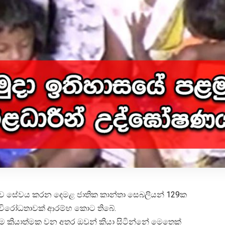
ුක්තව සේවය කරන දෙමළ ජාතික කාන්තා සෙබලියන් 129ක
 විරෝධතාවක් ආරම්භ කොට තිබේ.
ම ක්‍රියාත්මක වන අතර ඔවුන් කියා සිටින්නේ මෙතෙක්