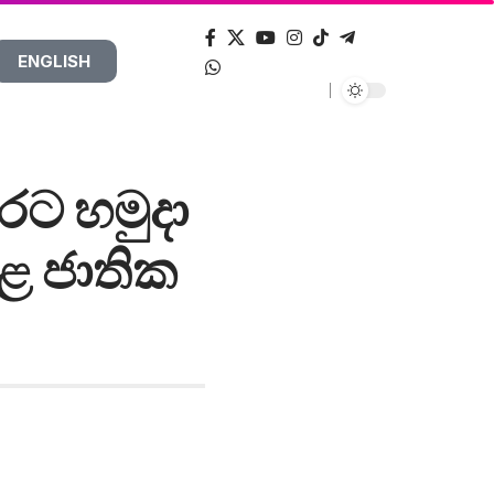
ENGLISH
වරට හමුදා
ළ ජාතික