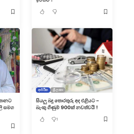
ආර්ථික
ශ්‍රී ලංකා
ිතාන​ට
සියලු බදු තොරතුරු අද එළියට –
ලි සමග
බැංකු ගිණුම් 900ක් නවත්වයි !
1