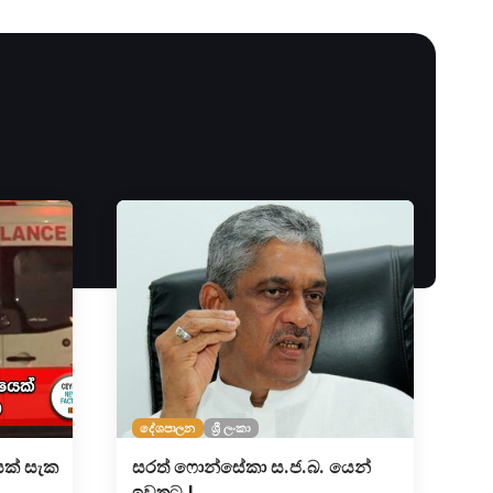
දේශපාලන
ශ්‍රී ලංකා
ක් සැක
සරත් ෆොන්සේකා ස.ජ.බ. යෙන්
ඉවතට !