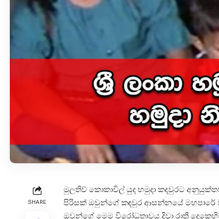
මුලතිව් කොකාවිල් යුද හමුදා කදවුරට අනුය
පිරිසක් ඔවුන්ගේ කඳවුර ආසන්නයේ මහපාරේ
SHARE
ඔවුන්ගේ මෙම විරෝධතාවය දිවා රාත්‍රී දෙකෙහි