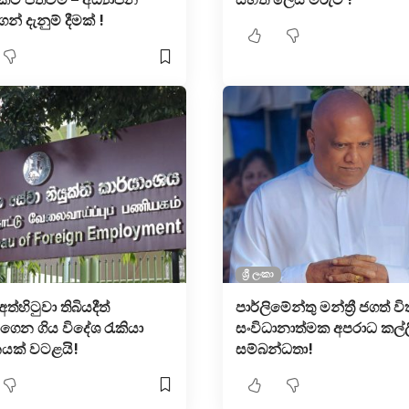
් දැනුම් දීමක් !
ශ්‍රී ලංකා
අත්හිටුවා තිබියදීත්
පාර්ලිමේන්තු මන්ත්‍රී ජගත් ව
ගෙන ගිය විදේශ රැකියා
සංවිධානාත්මක අපරාධ කල්
ක් වටළයි!
සම්බන්ධතා!