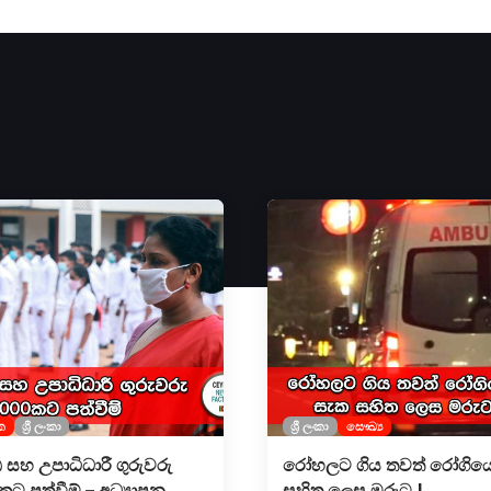
ක
ශ්‍රී ලංකා
ශ්‍රී ලංකා
සෞඛ්‍ය
පීඨ සහ උපාධිධාරී ගුරුවරු
රෝහලට ගිය තවත් රෝගියෙ
ට පත්වීම් – අධ්‍යාපන
සහිත ලෙස මරුට !