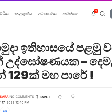
9
ර්ථික
කාලගුණය
අධ්‍යාපනික
ආරක්ෂක
ා හමුදා ඉතිහාසයේ පළමු 
න් උද්ඝෝෂණයක – දෙම
් 129ක් මහ පාරේ !
USARA
NO COMMENTS
17, 2023 12:40 PM