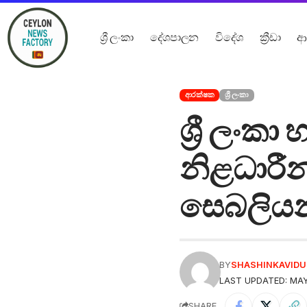
ශ්‍රී ලංකා
දේශපාලන
විදේශ
ක්‍රීඩා
ආ
ආරක්ෂක
ශ්‍රී ලංකා
ශ්‍රී ලංක
නිළධාරී
සෙබලියන
BY
SHASHINKAVID
LAST UPDATED: MAY 
SHARE