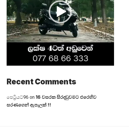
Recent Comments
16 වසරක සිරදඬුවමට එරෙහිව
පෙට්‍රියට්96
on
සරණගෙන් ඇපෑලක් !!