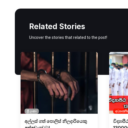
Related Stories
Uncover the stories that related to the post!
ශ්‍රී ලංකා
අධ්‍යාපනි
අල්ලස් ගත් පොලිස් නිලදාරියෙකු
විද්‍යා
අත්අඩංගුවට!
13000ක