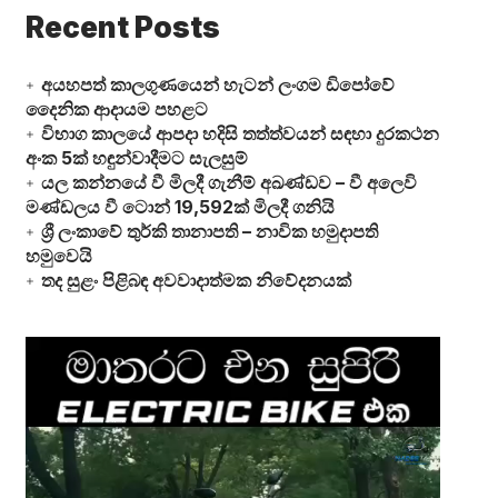
Recent Posts
අයහපත් කාලගුණයෙන් හැටන් ලංගම ඩිපෝවේ
දෛනික ආදායම පහළට
විභාග කාලයේ ආපදා හදිසි තත්ත්වයන් සඳහා දුරකථන
අංක 5ක් හඳුන්වාදීමට සැලසුම්
යල කන්නයේ වී මිලදී ගැනීම් අඛණ්ඩව – වී අලෙවි
මණ්ඩලය වී ටොන් 19,592ක් මිලදී ගනියි
ශ්‍රී ලංකාවේ තුර්කි තානාපති – නාවික හමුදාපති
හමුවෙයි
තද සුළං පිළිබඳ අවවාදාත්මක නිවේදනයක්
Video
Player