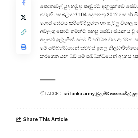
කොකාවිල් යුද හමුදා කදවුරට අනුයුක්තව සේවය
එවැනි සෙබළියන් 104 දෙනෙකු 2012 වසරේ ස
ගොස් සේවය කිරීමේදී ප්‍රශ්න හා ගැටලු විශාල 
අවලංගු කොට තමන්ට පහසු සේවා ස්ථානය වූ
ලෙසත් ඉල්ලමින් මෙම විරෝධතාවය ආරම්භ 
මේ සම්බන්ධයෙන් තවමත් ඉහල නිලධාරීන්ගෙන් 
කරගෙන යන බව මේ සම්බන්ධයෙන් අදහස් දක් වූ
TAGGED:
sri lanka army
මුලතිව් කොකාවිල් යුද 
Share This Article