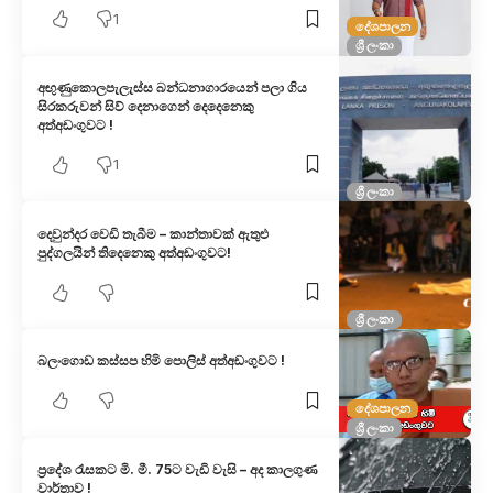
1
දේශපාලන
ශ්‍රී ලංකා
අඟුණුකොලපැලැස්ස බන්ධනාගාරයෙන් පලා ගිය
සිරකරුවන් සිව් දෙනාගෙන් දෙදෙනෙකු
අත්අඩංගුවට !
1
ශ්‍රී ලංකා
දෙවුන්දර වෙඩි තැබීම – කාන්තාවක් ඇතුළු
පුද්ගලයින් තිදෙනෙකු අත්අඩංගුවට!
ශ්‍රී ලංකා
බලංගොඩ කස්සප හිමි පොලිස් අත්අඩංගුවට !
දේශපාලන
ශ්‍රී ලංකා
ප්‍රදේශ රැසකට මි. මී. 75ට වැඩි වැසි – අද කාලගුණ
වාර්තාව !