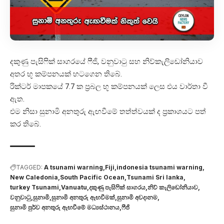
දකුණු පැසිෆික් සාගරයේ ෆීජි, වනුවාටු සහ නිව්කැලිඩෝනියාව
අතර භූ කම්පනයක් හටගෙන තිබේ.
රික්ටර් මාපකයේ 7.7 ක ප්‍රබල භූ කම්පනයක් ලෙස එය වාර්තා වී
ඇත.
එම නිසා සුනාමි අනතුරු ඇඟවීමේ තත්ත්වයක් ද ප්‍රකාශයට පත්
කර තිබේ.
TAGGED:
A tsunami warning
Fiji
indonesia tsunami warning
New Caledonia
South Pacific Ocean
Tsunami Sri lanka
turkey Tsunami
Vanuatu
දකුණු පැසිෆික් සාගරය
නිව් කැලිඩෝනියාව
වනුවාටු
සුනාමි
සුනාමි අනතුරු ඇඟවීමක්
සුනාමි අවදානම
සුනාමි පුර්ව අනතුරු ඇඟවීමේ මධ්‍යස්ථානය
ෆීජි