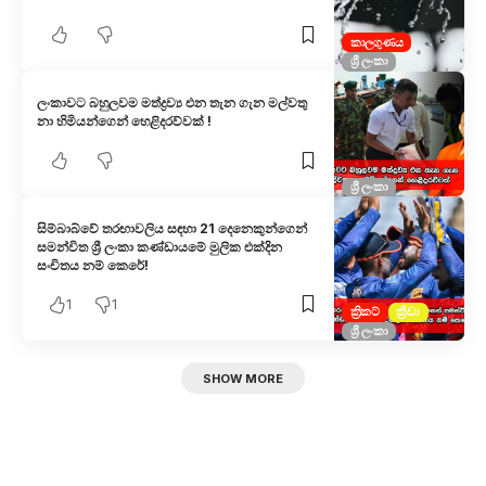
කාලගුණය
ශ්‍රී ලංකා
ලංකාවට බහුලවම මත්ද්‍රව්‍ය එන තැන ගැන මල්වතු
නා හිමියන්ගෙන් හෙළිදරව්වක් !
ශ්‍රී ලංකා
සිම්බාබ්වේ තරඟාවලිය සඳහා 21 දෙනෙකුන්ගෙන්
සමන්විත ශ්‍රී ලංකා කණ්ඩායමේ මුලික එක්දින
සංචිතය නම් කෙරේ!
1
1
ක්‍රිකට්
ක්‍රීඩා
ශ්‍රී ලංකා
SHOW MORE