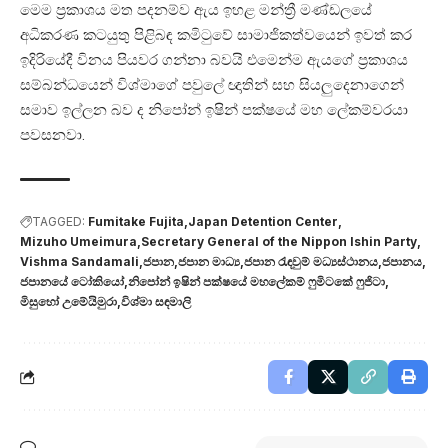
මෙම ප්‍රකාශය මත පදනම්ව ඇය ඉහළ මන්ත්‍රී මණ්ඩලයේ
අධිකරණ කටයුතු පිළිබඳ කමිටුවේ සාමාජිකත්වයෙන් ඉවත් කර
ඉදිරියේදී විනය පියවර ගන්නා බවයි එමෙන්ම ඇයගේ ප්‍රකාශය
සම්බන්ධයෙන් විශ්මාගේ පවුලේ ඥාතින් සහ සියලුදෙනාගෙන්
සමාව ඉල්ලන බව ද නිපෝන් ඉෂින් පක්ෂයේ මහ ලේකම්වරයා
පවසනවා.
TAGGED:
Fumitake Fujita
Japan Detention Center
Mizuho Umeimura
Secretary General of the Nippon Ishin Party
Vishma Sandamali
ජපාන
ජපාන මාධ්‍ය
ජපාන රැඳවුම් මධ්‍යස්ථානය
ජපානය
ජපානයේ ටෝකියෝ
නිපෝන් ඉෂින් පක්ෂයේ මහලේකම් ෆුමිටකේ ෆුජිටා
මිසුහෝ උමේයිමුරා
විශ්මා සඳමාලි