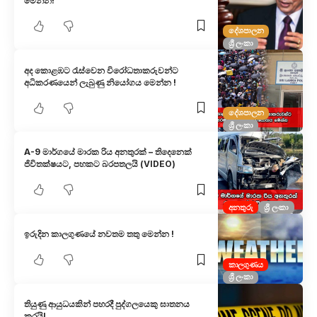
මෙන්න!
දේශපාලන
ශ්‍රී ලංකා
අද කොළඹට රැස්වෙන විරෝධතාකරුවන්ට
අධිකරණයෙන් ලැබුණු නියෝගය මෙන්න !
දේශපාලන
ශ්‍රී ලංකා
A-9 මාර්ගයේ මාරක රිය අනතුරක් – තිදෙනෙක්
ජිවිතක්ෂයට, පහකට බරපතලයි (VIDEO)
අනතුරු
ශ්‍රී ලංකා
ඉරුදින කාලගුණයේ නවතම තතු මෙන්න !
කාලගුණය
ශ්‍රී ලංකා
තියුණු ආයුධයකින් පහරදී පුද්ගලයෙකු ඝාතනය
කරයි!