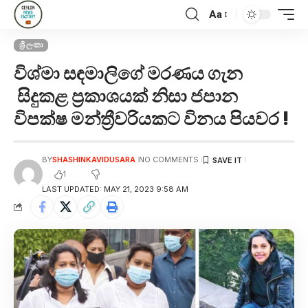
Aa
ශ්‍රී ලංකා
විශ්මා සඳමාලිගේ මරණය ගැන
සිදුකළ ප්‍රකාශයක් නිසා ජපාන
විපක්ෂ මන්ත්‍රීවරියකට විනය පියවර !
BY
SHASHINKAVIDUSARA
NO COMMENTS
1
LAST UPDATED: MAY 21, 2023 9:58 AM