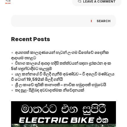
LEAVE A COMMENT
SEARCH
Recent Posts
අයහපත් කාලගුණයෙන් හැටන් ලංගම ඩිපෝවේ දෛනික
ආදායම පහළට
විභාග කාලයේ ආපදා හදිසි තත්ත්වයන් සඳහා දුරකථන අංක
5ක් හඳුන්වාදීමට සැලසුම්
යල කන්නයේ වී මිලදී ගැනීම් අඛණ්ඩව – වී අලෙවි මණ්ඩලය
වී ටොන් 19,592ක් මිලදී ගනියි
ශ්‍රී ලංකාවේ තුර්කි තානාපති – නාවික හමුදාපති හමුවෙයි
තද සුළං පිළිබඳ අවවාදාත්මක නිවේදනයක්
Video
Player