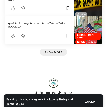
ශ්‍රී ලංකා
අමෙරිකාව සහ ඉරානය අතර සාකච්ඡා සාධනීය
මට්ටමකට!!
ISHREL- IRAN
WAR
NEWS
විදේශ
SHOW MORE
By using this site, you agree to the
Privacy Policy
and
ACCEPT
Terms of Use
.
© 2025 Ceylon News Factory. All Rights Reserved. – Web by NT –