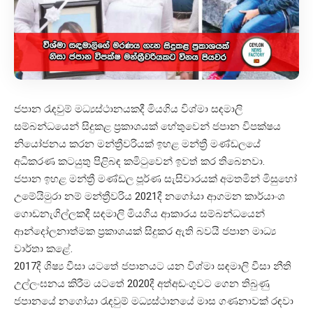
ජපාන රැඳවුම් මධ්‍යස්ථානයකදී මියගිය විශ්මා සඳමාලි
සම්බන්ධයෙන් සිදුකළ ප්‍රකාශයක් හේතුවෙන් ජපාන විපක්ෂය
නියෝජනය කරන මන්ත්‍රීවරියක් ඉහළ මන්ත්‍රී මණ්ඩලයේ
අධිකරණ කටයුතු පිළිබඳ කමිටුවෙන් ඉවත් කර තිබෙනවා.
ජපාන ඉහළ මන්ත්‍රී මණ්ඩල පූර්ණ සැසිවාරයක් අමතමින් මිසුහෝ
උමේයිමුරා නම් මන්ත්‍රීවරිය 2021දී නගෝයා ආගමන කාර්යාංශ
ගොඩනැගිල්ලකදී සඳමාලි මියගිය ආකාරය සම්බන්ධයෙන්
ආන්දෝලනාත්මක ප්‍රකාශයක් සිදුකර ඇති බවයි ජපාන මාධ්‍ය
වාර්තා කළේ.
2017දී ශිෂ්‍ය වීසා යටතේ ජපානයට යන විශ්මා සඳමාලි වීසා නීති
උල්ලංඝනය කිරීම යටතේ 2020දී අත්අඩංගුවට ගෙන තිබුණු
ජපානයේ නගෝයා රැඳවුම් මධ්‍යස්ථානයේ මාස ගණනාවක් රඳවා