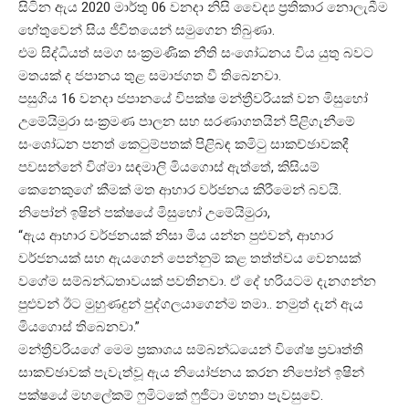
සිටින ඇය 2020 මාර්තු 06 වනදා නිසි වෛද්‍ය ප්‍රතිකාර නොලැබීම
හේතුවෙන් සිය ජීවිතයෙන් සමුගෙන තිබුණා.
එම සිද්ධියත් සමග සංක්‍රමණික නීති සංශෝධනය විය යුතු බවට
මතයක් ද ජපානය තුළ සමාජගත වී තිබෙනවා.
පසුගිය 16 වනදා ජපානයේ විපක්ෂ මන්ත්‍රීවරියක් වන මිසුහෝ
උමේයිමුරා සංක්‍රමණ පාලන සහ සරණාගතයින් පිළිගැනීමේ
සංශෝධන පනත් කෙටුම්පතක් පිළිබඳ කමිටු සාකච්ඡාවකදී
පවසන්නේ විශ්මා සඳමාලි මියගොස් ඇත්තේ, කිසියම්
කෙනෙකුගේ කීමක් මත ආහාර වර්ජනය කිරීමෙන් බවයි.
නිපෝන් ඉෂින් පක්ෂයේ මිසුහෝ උමේයිමුරා,
“ඇය ආහාර වර්ජනයක් නිසා මිය යන්න පුළුවන්, ආහාර
වර්ජනයක් සහ ඇයගෙන් පෙන්නුම් කළ තත්ත්වය වෙනසක්
වගේම සම්බන්ධතාවයක් පවතිනවා. ඒ දේ හරියටම දැනගන්න
පුළුවන් ඊට මුහුණදුන් පුද්ගලයාගෙන්ම තමා.. නමුත් දැන් ඇය
මියගොස් තිබෙනවා.”
මන්ත්‍රීවරියගේ මෙම ප්‍රකාශය සම්බන්ධයෙන් විශේෂ ප්‍රවෘත්ති
සාකච්ඡාවක් පැවැත්වූ ඇය නියෝජනය කරන නිපෝන් ඉෂින්
පක්ෂයේ මහලේකම් ෆුමිටකේ ෆුජිටා මහතා පැවසුවේ.