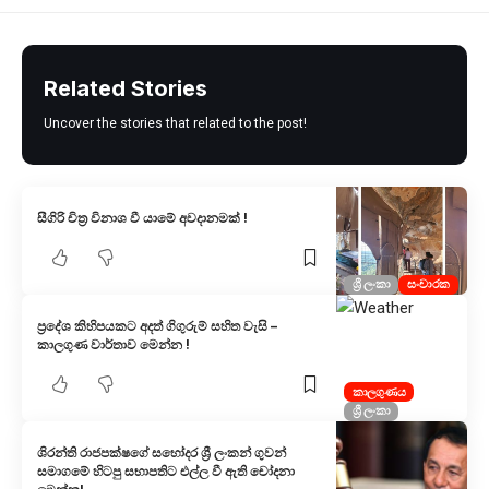
Related Stories
Uncover the stories that related to the post!
සීගිරි චිත්‍ර විනාශ වී යාමේ අවදානමක් !
ශ්‍රී ලංකා
සංචාරක
ප්‍රදේශ කිහිපයකට අදත් ගිගුරුම් සහිත වැසි –
කාලගුණ වාර්තාව මෙන්න !
කාලගුණය
ශ්‍රී ලංකා
ශිරන්ති රාජපක්ෂගේ සහෝදර ශ්‍රී ලංකන් ගුවන්
සමාගමේ හිටපු සභාපතිට එල්ල වී ඇති චෝදනා