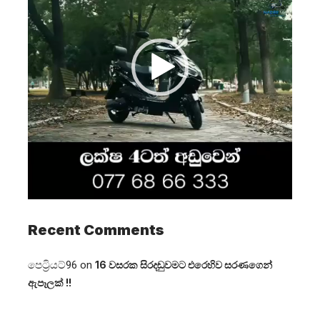
Recent Comments
පෙට්‍රියට්96
on
16 වසරක සිරදඬුවමට එරෙහිව සරණගෙන්
ඇපෑලක් !!