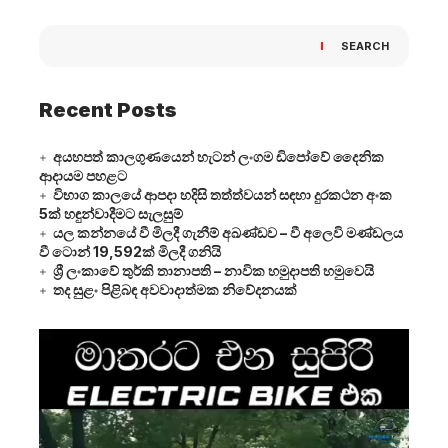
SEARCH
Recent Posts
අයහපත් කාලගුණයෙන් හැටන් ලංගම ඩිපෝවේ දෛනික
ආදායම පහළට
විභාග කාලයේ ආපදා හදිසි තත්ත්වයන් සඳහා දුරකථන අංක
5ක් හඳුන්වාදීමට සැලසුම්
යල කන්නයේ වී මිලදී ගැනීම් අඛණ්ඩව – වී අලෙවි මණ්ඩලය
වී ටොන් 19,592ක් මිලදී ගනියි
ශ්‍රී ලංකාවේ තුර්කි තානාපති – නාවික හමුදාපති හමුවෙයි
තද සුළං පිළිබඳ අවවාදාත්මක නිවේදනයක්
Video
Player