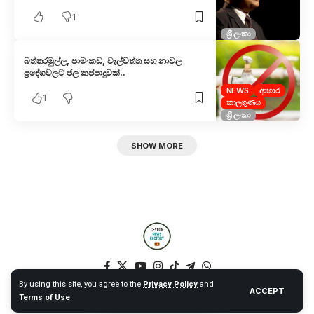
1
ශ්‍රී ලංකා
බත්තරමුල්ල, පාමංකඩ, වැල්වත්ත සහ නාවල
ප්‍රදේශවලට ජල කප්පාදුවක්..
NEWS
ආහාර
1
කාලගුණය
ශ්‍රී ලංකා
SHOW MORE
By using this site, you agree to the
Privacy Policy
and
ACCEPT
Terms of Use
.
© 2025 Ceylon News Factory. All Rights Reserved. – Web by NT –