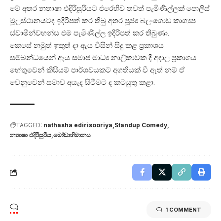
මේ අතර නතාෂා එදිරිසූරියට එරෙහිව තවත් පැමිණිල්ලක් පොලිස්
මූලස්ථානයටද ඉදිරිපත් කර තිබු අතර පූජ්‍ය බලංගොඩ කාශ්‍යප
ස්වාමීන්වහන්ස එම පැමිණිල්ල ඉදිරිපත් කර තිබුණා.
කෙසේ නමුත් ඉකුත් දා ඇය විසින් සිදු කළ ප්‍රකාශය
සම්බන්ධයෙන් ඇය සමාජ මාධ්‍ය නාලිකාවක දී අදාල ප්‍රකාශය
හේතුවෙන් කිසියම් පාර්ශවයකට අගතියක් වී ඇත් නම් ඒ
වෙනුවෙන් සමාව අයැද සිටීමට ද කටයුතු කළා.
TAGGED:
nathasha edirisooriya
Standup Comedy
නතාෂා එදිරිසුරිය
මෝඩාභිමානය
1 COMMENT