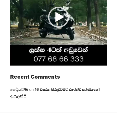
Recent Comments
පෙට්‍රියට්96
on
16 වසරක සිරදඬුවමට එරෙහිව සරණගෙන්
ඇපෑලක් !!