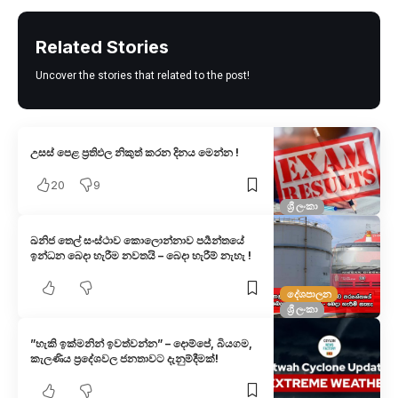
Related Stories
Uncover the stories that related to the post!
උසස් පෙළ ප්‍රතිඵල නිකුත් කරන දිනය මෙන්න !
20
9
ශ්‍රී ලංකා
ඛනිජ තෙල් සංස්ථාව කොලොන්නාව පර්‍යන්තයේ
ඉන්ධන බෙදා හැරීම නවතයි – බෙදා හැරීම් නැහැ !
දේශපාලන
ශ්‍රී ලංකා
”හැකි ඉක්මනින් ඉවත්වන්න” – දොම්පේ, බියගම,
කැලණිය ප්‍රදේශවල ජනතාවට දැනුම්දීමක්!