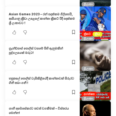
ශ්‍රී ලංකා
Asian Games 2023 – රන් පදක්කම ගිලිහෙයි,
ආසියානු ක්‍රීඩා උළෙලේ කාන්තා ක්‍රිකට් රිදී පදක්කම
ශ්‍රී ලංකාවට !
ක්‍රිකට්
ක්‍රීඩා
ශ්‍රී ලංකා
ග්‍රෑන්ඩ්පාස් පොලිස් වසමේ පිහි ඇනුමකින්
පුද්ගලයෙක් මරුට!
ශ්‍රී ලංකා
හපුතලේ පොලිස් වැසිකිළියේදී කාන්තාවක් සිරුරට
ගිනි තබා ගනී !
ආරක්ෂක
ශ්‍රී ලංකා
ශානි අබේසේකරට තවත් වගකීමක් – විස්තරය
මෙන්න!