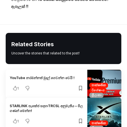
ඇපෑලක් !!
Related Stories
Uncover the stories that related to the post!
YouTube නරඹන්නත් මුදල් ගෙවන්න වෙයි !
තාක්ෂණික
1
විශේෂාංග
ශ්‍රී ලංකා
STARLINK පැකේජ සදහාTRCSL අනුමැතිය – මිල
ගණන් මෙන්න!
1
තාක්ෂණික