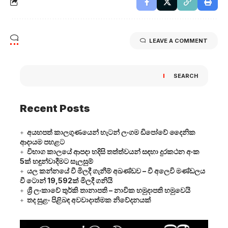
LEAVE A COMMENT
SEARCH
Recent Posts
අයහපත් කාලගුණයෙන් හැටන් ලංගම ඩිපෝවේ දෛනික
ආදායම පහළට
විභාග කාලයේ ආපදා හදිසි තත්ත්වයන් සඳහා දුරකථන අංක
5ක් හඳුන්වාදීමට සැලසුම්
යල කන්නයේ වී මිලදී ගැනීම් අඛණ්ඩව – වී අලෙවි මණ්ඩලය
වී ටොන් 19,592ක් මිලදී ගනියි
ශ්‍රී ලංකාවේ තුර්කි තානාපති – නාවික හමුදාපති හමුවෙයි
තද සුළං පිළිබඳ අවවාදාත්මක නිවේදනයක්
Video