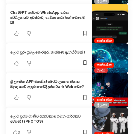
ශ්‍රී ලංකා
ChatGPT සේවාව WhatsApp හරහා
පරිශීලනයට අවස්ථාව, භාවිතා කරන්නේ මෙහෙම​
යි!
තාක්ෂණික
ලොව පුරා ප්‍රබල තොරතුරු තාක්ෂණ ඇනහිටීමක් !
තාක්ෂණික
විදේශ
ශ්‍රී ලාංකික APP එකකින් මෙරට ලක්‍ෂ ගණනක
බැංකු කාඩ් ඇතුළු සංවේදී දත්ත Dark Web වෙත?
තාක්ෂණික
ශ්‍රී ලංකා
ලොව ප්‍රථම වාණිජ අභ්‍යවකාශ ගමන සාර්ථකව
අවසන් ! (PHOTOS)
3