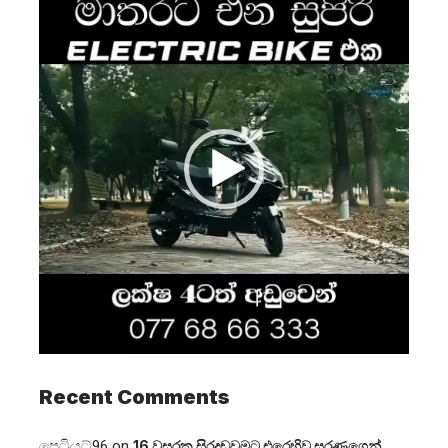
Player
Recent Comments
පෙට්‍රියට්96
on
16 වසරක සිරදඬුවමට එරෙහිව සරණගෙන්