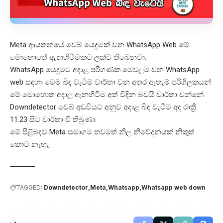
Meta ආයතනයේ වෙබ් යෙදුමක් වන WhatsApp Web මේ
මොහොතේ ඇනහිටීමකට ලක්ව තිබෙනවා.
WhatsApp යෙදුමට අදාළ පරිගණක මෙවලම වන WhatsApp
web සඳහා මෙම බිඳ වැටීම වාර්තා වන අතර ඇතැම් පරිශීලකයන්
මේ මොහොත අදාල ඇනහිටීම අත් විඳින බවයි වාර්තා වන්නේ.
Downdetector වෙබ් අඩවියට අනුව අදාළ බිඳ වැටීම අද රාත්‍රී
11.23 සිට වාර්තා වී තිබුණා.
මේ පිළිබඳව Meta සමාගම තවමත් නිල නිවේදනයක් නිකුත්
කොට නැහැ.
TAGGED:
Downdetector
Meta
Whatsapp
Whatsapp web down