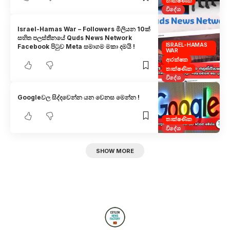
තාක්ෂණික
විදේශ
Israel-Hamas War – Followers මිලියන 10ක්
සහිත පලස්තීනයේ Quds News Network
ISRAEL-HAMAS
Facebook පිටුව Meta සමාගම මකා දමයි !
WAR
ආරක්ෂක
තාක්ෂණික
විදේශ
Googleවල සිද්දවෙන්න යන වෙනස මෙන්න !
තාක්ෂණික
විදේශ
SHOW MORE