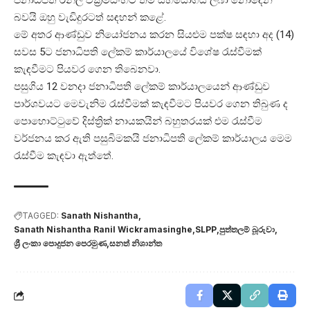
බවයි ඔහු වැඩිදුරටත් සඳහන් කළේ.
මේ අතර ආණ්ඩුව නියෝජනය කරන සියළුම පක්ෂ සඳහා අද (14)
සවස 5ට ජනාධිපති ලේකම් කාර්යාලයේ විශේෂ රැස්වීමක්
කැඳවීමට පියවර ගෙන තිබෙනවා.
පසුගිය 12 වනදා ජනාධිපති ලේකම් කාර්යාලයෙන් ආණ්ඩුව
පාර්ශවයට මෙවැනිම රැස්වීමක් කැඳවීමට පියවර ගෙන තිබුණ ද
පොහොට්ටුවේ දිස්ත්‍රික් නායකයින් බහුතරයක් එම රැස්වීම
වර්ජනය කර ඇති පසුබිමකයි ජනාධිපති ලේකම් කාර්යාලය මෙම
රැස්වීම කැඳවා ඇත්තේ.
TAGGED:
Sanath Nishantha
Sanath Nishantha Ranil Wickramasinghe
SLPP
පුත්තලම් බූරුවා
ශ්‍රී ලංකා පොදුජන පෙරමුණ
සනත් නිශාන්ත