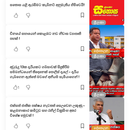
සතොස යළි ඇරඹීමට කැබිනට් අනුමැතිය හිමිවෙයි!
ශ්‍රී ලංකා
චීනයේ සහායෙන් කොළඹට නව නිවාස ව්‍යාපෘති
පහක් !
දේශපාලන
ශ්‍රී ලංකා
අවුරුදු 13ක දැරියකට ගබ්සාවක් සිදුකිරීම
සම්බන්ධයෙන් තිදෙනෙක් පොලිස් දැලේ – දැරිය
ගැබ්ගෙන ඇත්තේ මවගේ අනියම් සැමියාගෙන් !
1
ශ්‍රී ලංකා
එක්සත් ජාතික පක්ෂය නැවතත් සෙලවෙන ලකුණු –
කළමනාකාර කමිටුව සහ රනිල් වික්‍රසිංහ අතර
විශේෂ හමුවක් !
දේශපාලන