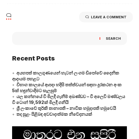
LEAVE A COMMENT
SEARCH
Recent Posts
අයහපත් කාලගුණයෙන් හැටන් ලංගම ඩිපෝවේ දෛනික
ආදායම පහළට
විභාග කාලයේ ආපදා හදිසි තත්ත්වයන් සඳහා දුරකථන අංක
5ක් හඳුන්වාදීමට සැලසුම්
යල කන්නයේ වී මිලදී ගැනීම් අඛණ්ඩව – වී අලෙවි මණ්ඩලය
වී ටොන් 19,592ක් මිලදී ගනියි
ශ්‍රී ලංකාවේ තුර්කි තානාපති – නාවික හමුදාපති හමුවෙයි
තද සුළං පිළිබඳ අවවාදාත්මක නිවේදනයක්
Video
Player