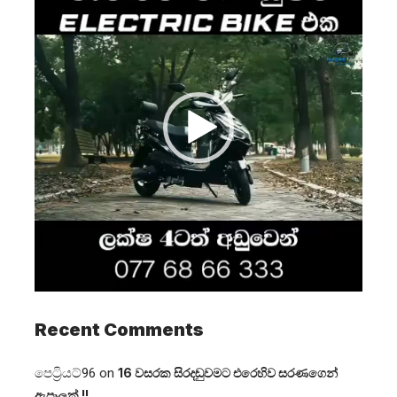
Recent Comments
පෙට්‍රියට්96
on
16 වසරක සිරදඬුවමට එරෙහිව සරණගෙන්
ඇපෑලක් !!