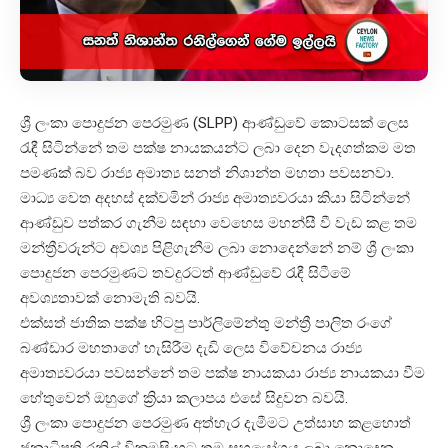
ශ්‍රී ලංකා පොදුජන පෙරමුණ (SLPP) ආණ්ඩුවේ කොටසක් ලෙස
රැඳී සිටින්නේ තම පක්ෂ නායකයන්ට ලබා දෙන වැදගත්කම මත
පමණක් බව රාජ්‍ය අමාත්‍ය සනත් නිශාන්ත මහතා පවසනවා.
මාධ්‍ය වෙත අදහස් දක්වමින් රාජ්‍ය අමාත්‍යවරයා කියා සිටින්නේ
ආණ්ඩුව පත්කර ගැනීම සඳහා වෙහෙස මහන්සී වී වැඩ කළ තම
මන්ත්‍රීවරුන්ට අවශ්‍ය පිළිගැනීම ලබා නොදෙන්නේ නම් ශ්‍රී ලංකා
පොදුජන පෙරමුණට තවදුරටත් ආණ්ඩුවේ රැඳී සිටීමේ
අවශ්‍යතාවක් නොමැති බවයි.
එක්සත් ජාතික පක්ෂ හිටපු පාර්ලිමේන්තු මන්ත්‍රී පාලිත රංගේ
බණ්ඩාර මහතාගේ හැසිරීම දැඩි ලෙස විවේචනය රාජ්‍ය
අමාත්‍යවරයා පවසන්නේ තම පක්ෂ නායකයා රාජ්‍ය නායකයා වීම
හේතුවෙන් ඔහුගේ ක්‍රියා කලාපය එසේ සිදුවන බවයි.
ශ්‍රී ලංකා පොදුජන පෙරමුණ අත්හැර දැමීමට උත්සාහ කළහොත්
ජනාධිපති රනිල් වික්‍රමසිංහට තම සහයෝගය ලබා නොදෙන