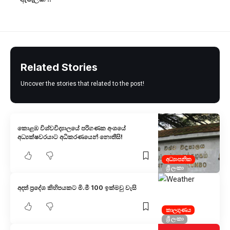
Related Stories
Uncover the stories that related to the post!
කොළඹ විශ්වවිද්‍යාලයේ පරිගණක අංශයේ
අධ්‍යක්ෂවරයාට අධිකරණයෙන් නොතීසි!
අධ්‍යාපනික
ශ්‍රී ලංකා
අදත් ප්‍රදේශ කිහිපයකට මි.මී 100 ඉක්මවු වැසි
කාලගුණය
ශ්‍රී ලංකා