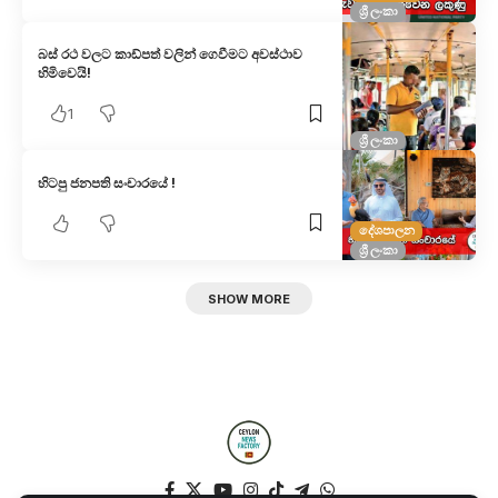
ශ්‍රී ලංකා
බස් රථ වලට කාඩ්පත් වලින් ගෙවීමට අවස්ථාව
හිමිවෙයි!
1
ශ්‍රී ලංකා
හිටපු ජනපති සංචාරයේ !
දේශපාලන
ශ්‍රී ලංකා
SHOW MORE