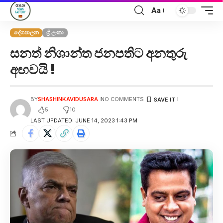
Aa
දේශපාලන
ශ්‍රී ලංකා
සනත් නිශාන්ත ජනපතිට අනතුරු
අඟවයි !
BY
SHASHINKAVIDUSARA
NO COMMENTS
5
10
LAST UPDATED: JUNE 14, 2023 1:43 PM