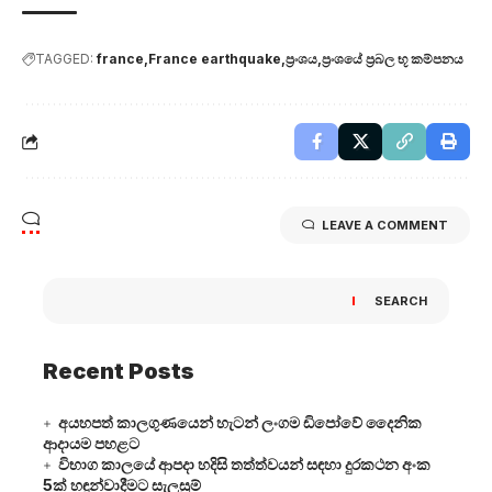
TAGGED:
france
France earthquake
ප්‍රංශය
ප්‍රංශයේ ප්‍රබල භූ කම්පනය
LEAVE A COMMENT
SEARCH
Recent Posts
අයහපත් කාලගුණයෙන් හැටන් ලංගම ඩිපෝවේ දෛනික
ආදායම පහළට
විභාග කාලයේ ආපදා හදිසි තත්ත්වයන් සඳහා දුරකථන අංක
5ක් හඳුන්වාදීමට සැලසුම්