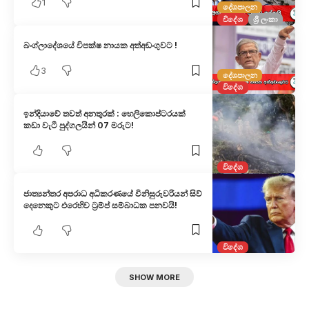
1
දේශපාලන
විදේශ
ශ්‍රී ලංකා
බංග්ලාදේශයේ විපක්ෂ නායක අත්අඩංගුවට !
3
දේශපාලන
විදේශ
ඉන්දියාවේ තවත් අනතුරක් : හෙලිකොප්ටරයක්
කඩා වැටී පුද්ගලයින් 07 මරුට!
විදේශ
ජාත්‍යන්තර අපරාධ අධිකරණයේ විනිසුරුවරියන් සිව්
දෙනෙකුට එරෙහිව ට්‍රම්ප් සම්බාධක පනවයි!
විදේශ
SHOW MORE