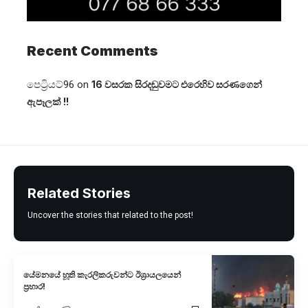
Recent Comments
පෙට්‍රියට්96
on
16 වසරක සිරදඬුවමට එරෙහිව සරණගෙන්
ඇපෑලක් !!
Related Stories
Uncover the stories that related to the post!
යේමනයේ හූති කැරලිකරුවන්ට ඊශ්‍රායලයෙන්
ප්‍රහාර!