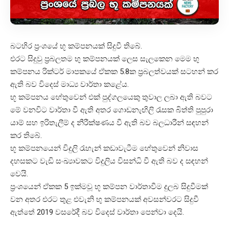
බටහිර ප්‍රංශයේ භූ කම්පනයක් සිදුවී තිබේ.
එරට සිදුවු ප්‍රබලතම භු කම්පනයක් ලෙස සැලකෙන මෙම භු
කම්පනය රික්ටර් මාපකයේ ඒකක 5.8ක ප්‍රබලත්වයක් සටහන් කර
ඇති බව විදෙස් මාධ්‍ය වාර්තා කළේය.
භූ කම්පනය හේතුවෙන් එක් පුද්ගලයෙකු තුවාල ලබා ඇති බවට
මේ වනවිට වාර්තා වී ඇති අතර ගොඩනැඟිලි රැසක බිත්ති පුපුරා
යාම් සහ ඉරිතැලීම් ද නීරීක්ෂණය වී ඇති බව බලධාරීන් සඳහන්
කර තිබේ.
භූ කම්පනයෙන් විදුලි රැහැන් කඩාවැටීම හේතුවෙන් නිවාස
දහසකට වැඩි සංඛ්‍යාවකට විදුලිය විසන්ධි වී ඇති බව ද සඳහන්
වෙයි.
ප්‍රංශයෙන් ඒකක 5 ඉක්මවූ භූ කම්පන වාර්තාවීම දුලබ සිදුවීමක්
වන අතර එරට තුළ එවැනි භු කම්පනයක් අවසන්වරට සිදුවී
ඇත්තේ 2019 වසරේදී බව විදෙස් වාර්තා පෙන්වා දෙයි.