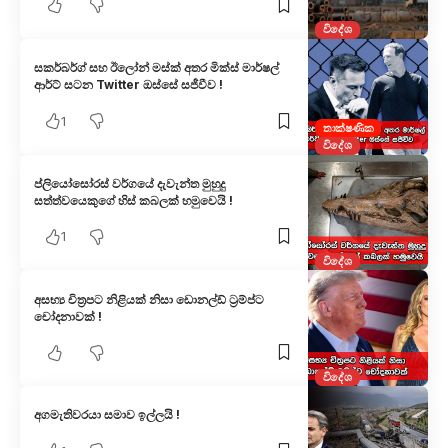
විදේශ
සකර්බර්ග් සහ ඊලෝන් මස්ක් අතර මික්ස් මාර්ෂල්
ආර්ට් සටන Twitter ඔස්සේ සජීවීව !
1
තාක්ෂණික
විදේශ
ප්ලියෝසෝරස් වර්ගයේ දැවැන්ත මුහුදු
සත්ත්වයෙකුගේ හිස් කබලක් හමුවෙයි !
1
විදේශ
අසභ්‍ය චිත්‍රපට නිළියක් නිසා ඩොනල්ඩ් ට්‍රම්ප්ට
චෝදනාවක් !
විදේශ
අගමැතිවරයා සමාව ඉල්ලයි !