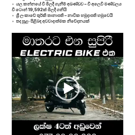
යල කන්නයේ වී මිලදී ගැනීම් අඛණ්ඩව – වී අලෙවි මණ්ඩලය
වී ටොන් 19,592ක් මිලදී ගනියි
ශ්‍රී ලංකාවේ තුර්කි තානාපති – නාවික හමුදාපති හමුවෙයි
තද සුළං පිළිබඳ අවවාදාත්මක නිවේදනයක්
Video
Player