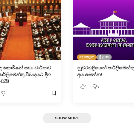
දේශපාලන
ශ්‍රී ලංකා
 කොමිෂන් සභා වාර්තාව
නුවරඑළියෙන් පාර්ලිමේන්ත
පාර්ලිමේන්තු විවාදයට දින
අය මෙන්න!
ෙයි!
1
3
SHOW MORE