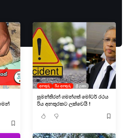
අනතුරු
රිය අනතුරු
ශ්‍රී ලංකා
සුමන්තිරන් ගමන්ගත් මෝටර් රථය
මෙන්
රිය අනතුරකට ලක්වෙයි !