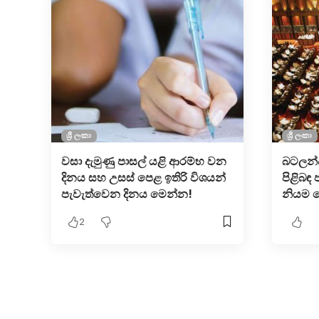
ශ්‍රී ලංකා
ශ්‍රී ලංකා
වසා දැමුණු පාසල් ය​ළි ආරම්භ වන
බටලන්ද
දිනය සහ උසස් පෙළ ඉතිරි විශයන්
පිළිබඳ 
පැවැත්වෙන දිනය මෙන්න!
නියම ව
2