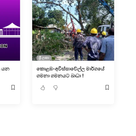
ශ්‍රී ලංකා
ු යන
කොළඹ-අවිස්සාවේල්ල මාර්ගයේ
ගමනා ගමනයට බාධා !