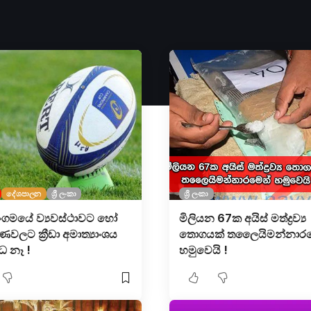
දේශපාලන
ශ්‍රී ලංකා
ශ්‍රී ලංකා
සංගමයේ ව්‍යවස්ථාවට හෝ
මිලියන 67ක අයිස් මත්ද්‍රව්‍ය
වලට ක්‍රීඩා අමාත්‍යාංශය
තොගයක් තලෛයිමන්නාර
ධ නෑ !
හමුවෙයි !