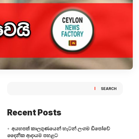
SEARCH
Recent Posts
අයහපත් කාලගුණයෙන් හැටන් ලංගම ඩිපෝවේ
දෛනික ආදායම පහළට