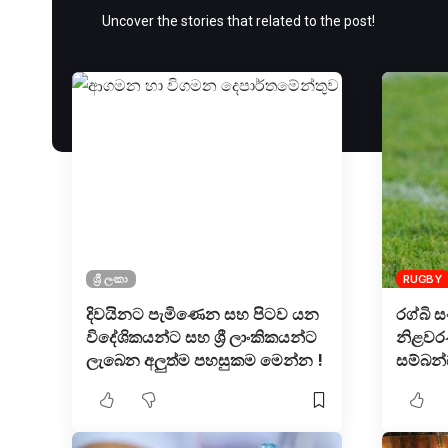
Uncover the stories that related to the post!
ශ්‍රී ලංකා
RUGBY
දිවයිනට පැමිණෙන සහ පිටව යන
රග්බි 
විදේශිකයන්ට සහ ශ්‍රී ලාංකිකයන්ට
නිළවරණ
ලැබෙන අලුත්ම පහසුකම මෙන්න !
සම්බන්