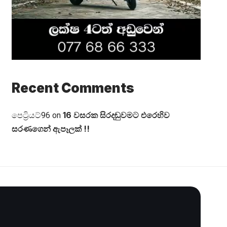
Recent Comments
16 වසරක සිරදඬුවමට එරෙහිව
පෙට්‍රියට්96
on
සරණගෙන් ඇපෑලක් !!