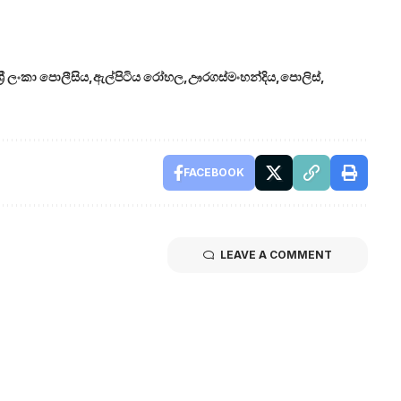
‍රී ලංකා පොලීසිය
ඇල්පිටිය රෝහල
ඌරගස්මංහන්දිය
පොලිස්
FACEBOOK
LEAVE A COMMENT