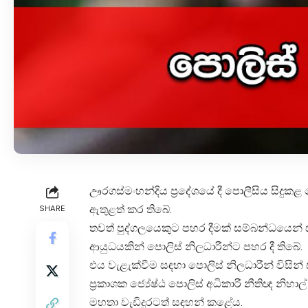
ඌරගස්මංහන්දිය ප්‍රදේශයේ දී පොලීසිය සිදුක
ඇතුළත් කර තිබේ.
SHARE
තවත් පුද්ගලයෙකුට පහර දීමක් සම්බන්ධයෙන් 
ආයුධයකින් පොලිස් නිලධාරීන්ට පහර දී තිබේ.
එය වැළැක්වීම සඳහා පොලිස් නිලධාරීන් විසින
ප්‍රකාශක ජ්‍යේෂ්ඨ පොලිස් අධිකාරී නීතිඥ නිහා
මහතා වැඩිදුරටත් සඳහන් කළේය.