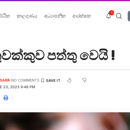
9
ර්ථික
කාලගුණය
අධ්‍යාපනික
ආරක්ෂක
ුවක්කුව පත්තු වෙයි !
USARA
NO COMMENTS
E 23, 2023 9:48 PM