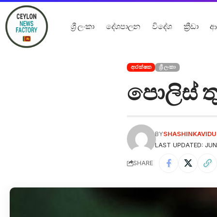
ශ්‍රී ලංකා
දේශපාලන
විදේශ
ක්‍රීඩා
ආ
ආරක්ෂක
ශ්‍රී ලංකා
පොලිස් ත
BY
SHASHINKAVID
LAST UPDATED: JUN
SHARE