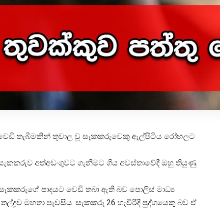
ළ වෙඩි තැබීමකින් තුවාල වූ සැකකරුවෙකු ඇල්පිටිය රෝහලට
සැකකරුව අත්අඩංගුවට ගැනීමට ගිය අවස්තාවේදී ඔහු තියුණු
් සැකකරුගේ පාදයට වෙඩි තබා ඇති බව පොලිස් මාධ්‍ය
ල් තල්දූව මහතා පැවසීය. සැකකරු 26 හැවිරිදී පුද්ගයෙකු බව ඒ