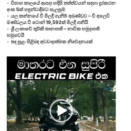
විභාග කාලයේ ආපදා හදිසි තත්ත්වයන් සඳහා දුරකථන
අංක 5ක් හඳුන්වාදීමට සැලසුම්
යල කන්නයේ වී මිලදී ගැනීම් අඛණ්ඩව – වී අලෙවි
මණ්ඩලය වී ටොන් 19,592ක් මිලදී ගනියි
ශ්‍රී ලංකාවේ තුර්කි තානාපති – නාවික හමුදාපති
හමුවෙයි
තද සුළං පිළිබඳ අවවාදාත්මක නිවේදනයක්
Video
Player