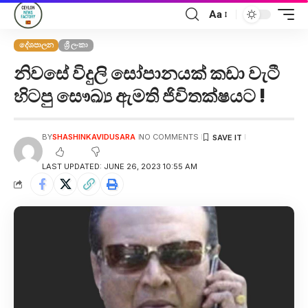
Aa
දේශපාලන
ශ්‍රී ලංකා
නිවසේ විදුලි සෝපානයක් කඩා වැටී
හිටපු සෞඛ්‍ය ඇමති ජිවිතක්ෂයට !
BY
SHASHINKAVIDUSARA
NO COMMENTS
LAST UPDATED: JUNE 26, 2023 10:55 AM