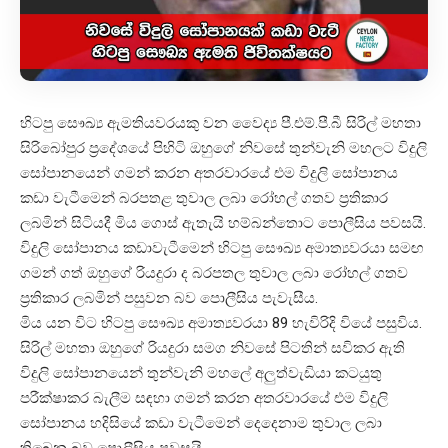
හිටපු සෞඛ්‍ය ඇමතියවරයකු වන වෛද්‍ය පී.එම්.පී.බී සිරිල් මහතා
සිරිබෝපුර ප්‍රදේශයේ පිහිටි ඔහුගේ නිවසේ තුන්වැනි මහලට විදුලි
සෝපානයෙන් ගමන් කරන අතරවාරයේ එම විදුලි සෝපානය
කඩා වැටීමෙන් බරපතළ තුවාල ලබා රෝහල් ගතව ප්‍රතිකාර
ලබමින් සිටියදී මිය ගොස් ඇතැයි හම්බන්තොට පොලීසිය පවසයි.
විදුලි සෝපානය කඩාවැටීමෙන් හිටපු සෞඛ්‍ය අමාත්‍යවරයා සමඟ
ගමන් ගත් ඔහුගේ රියදුරා ද බරපතල තුවාල ලබා රෝහල් ගතව
ප්‍රතිකාර ලබමින් පසුවන බව පොලීසිය පැවැසීය.
මිය යන විට හිටපු සෞඛ්‍ය අමාත්‍යවරයා 89 හැවිරිදි වියේ පසුවිය.
සිරිල් මහතා ඔහුගේ රියදුරා සමග නිවසේ පිටතින් සවිකර ඇති
විදුලි සෝපානයෙන් තුන්වැනි මහලේ අලුත්වැඩියා කටයුතු
පරීක්ෂාකර බැලීම සඳහා ගමන් කරන අතරවාරයේ එම විදුලි
සෝපානය හදිසියේ කඩා වැටීමෙන් දෙදෙනාම තුවාල ලබා
තිබෙන බව පොලීසිය පවසයි.