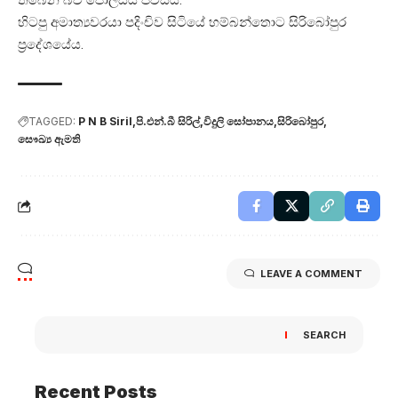
හිටපු අමාත්‍යවරයා පදිංචිව සිටියේ හම්බන්තොට සිරිබෝපුර
ප්‍රදේශයේය.
TAGGED:
P N B Siril
පි.එන්.බී සිරිල්
විදුලි සෝපානය
සිරිබෝපුර
සෞඛ්‍ය ඇමති
LEAVE A COMMENT
SEARCH
Recent Posts