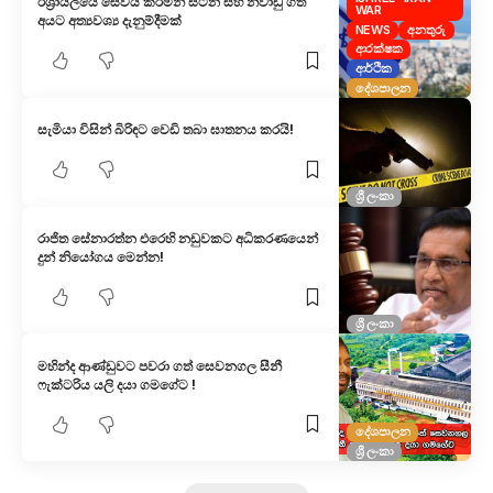
ඊශ්‍රායලයේ සේවය කරමින් සිටින සහ නිවාඩු ගත්
WAR
අයට අත්‍යවශ්‍ය දැනුම්දීමක්
NEWS
අනතුරු
ආරක්ෂක
ආර්ථික
දේශපාලන
සැමියා විසින් බිරිඳට වෙඩි තබා ඝාතනය කරයි!
ශ්‍රී ලංකා
රාජිත සේනාරත්න එරෙහි නඩුවකට අධිකරණයෙන්
දුන් නියෝගය මෙන්න!
ශ්‍රී ලංකා
මහින්ද ආණ්ඩුවට පවරා ගත් සෙවනගල සීනී
ෆැක්ටරිය යලි දයා ගමගේට !
දේශපාලන
ශ්‍රී ලංකා