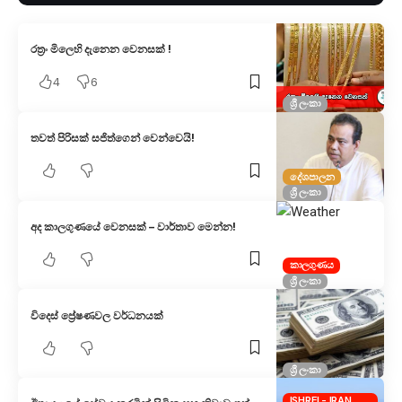
රත්‍රං මිලෙහි දැනෙන වෙනසක් !
4
6
ශ්‍රී ලංකා
තවත් පිරිසක් සජිත්ගෙන් වෙන්වෙයි!
දේශපාලන
ශ්‍රී ලංකා
අද කාලගුණයේ වෙනසක් – වාර්තාව මෙන්න!
කාලගුණය
ශ්‍රී ලංකා
විදෙස් ප්‍රේෂණවල වර්ධනයක්
ශ්‍රී ලංකා
ISHREL- IRAN