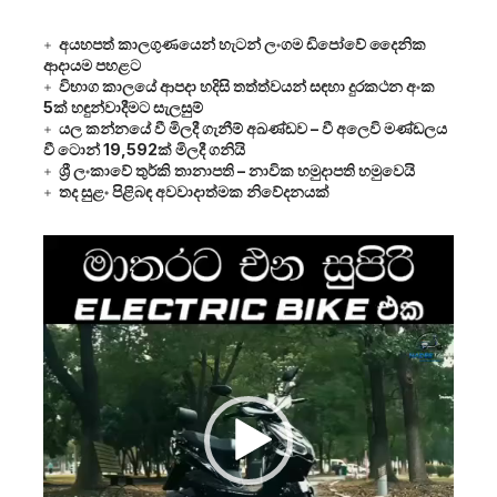
අයහපත් කාලගුණයෙන් හැටන් ලංගම ඩිපෝවේ දෛනික
ආදායම පහළට
විභාග කාලයේ ආපදා හදිසි තත්ත්වයන් සඳහා දුරකථන අංක
5ක් හඳුන්වාදීමට සැලසුම්
යල කන්නයේ වී මිලදී ගැනීම් අඛණ්ඩව – වී අලෙවි මණ්ඩලය
වී ටොන් 19,592ක් මිලදී ගනියි
ශ්‍රී ලංකාවේ තුර්කි තානාපති – නාවික හමුදාපති හමුවෙයි
තද සුළං පිළිබඳ අවවාදාත්මක නිවේදනයක්
Video
Player