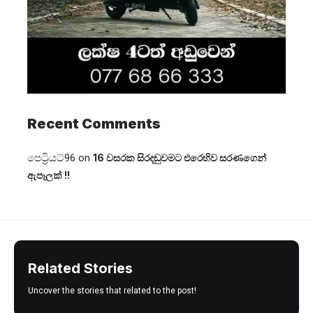
Recent Comments
පෙට්‍රියට්96
on
16 වසරක සිරදඬුවමට එරෙහිව සරණගෙන්
ඇපෑලක් !!
Related Stories
Uncover the stories that related to the post!