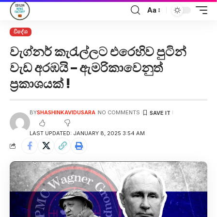
Aa
විදේශ
වැග්නර් කැරැල්ලට එරෙහිව පුටින්
වැඩ අරඹයි – ඇමරිකාවෙනුත්
ප්‍රකාශයක් !
BY
SHASHINKAVIDUSARA
NO COMMENTS
LAST UPDATED: JANUARY 8, 2025 3:54 AM