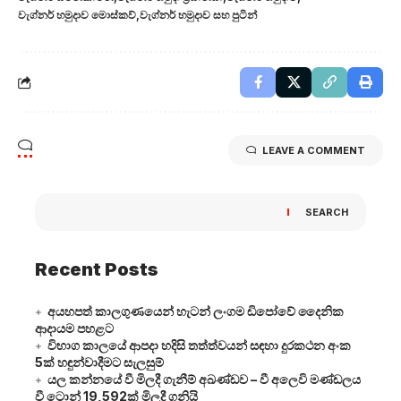
වැග්නර් හමුදාව මොස්කව්
වැග්නර් හමුදාව සහ පුටින්
LEAVE A COMMENT
SEARCH
Recent Posts
අයහපත් කාලගුණයෙන් හැටන් ලංගම ඩිපෝවේ දෛනික
ආදායම පහළට
විභාග කාලයේ ආපදා හදිසි තත්ත්වයන් සඳහා දුරකථන අංක
5ක් හඳුන්වාදීමට සැලසුම්
යල කන්නයේ වී මිලදී ගැනීම් අඛණ්ඩව – වී අලෙවි මණ්ඩලය
වී ටොන් 19,592ක් මිලදී ගනියි