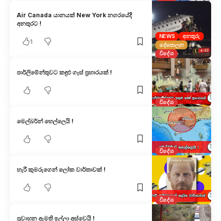
Air Canada යානයක් New York නගරයේදී
අනතුරට !
NEWS
අනතුරු
1
දේශපාලන
විදේශ
පාර්ලිමේන්තුවට කඳුළු ගෑස් ප්‍රහාරයක් !
විදේශ
මෙල්බර්න් හෙල්ලෙයි !
විදේශ
හැරී කුමරුගෙන් ලෝක වාර්තාවක් !
විදේශ
ප්‍රවාහන ඇමති ඉල්ලා අස්වෙයි !