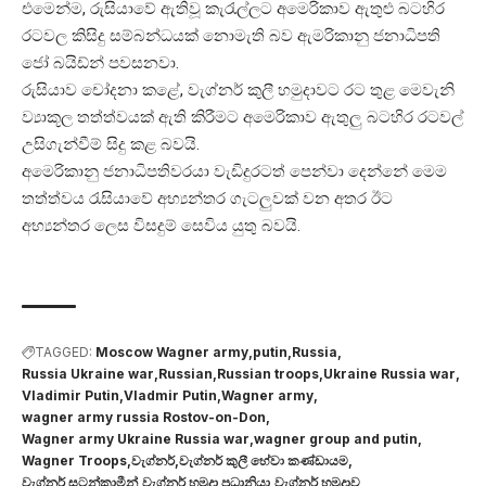
එමෙන්ම, රුසියාවේ ඇතිවූ කැරැල්ලට අමෙරිකාව ඇතුළු බටහිර
රටවල කිසිදු සම්බන්ධයක් නොමැති බව ඇමරිකානු ජනාධිපති
ජෝ බයිඩ්න් පවසනවා.
රුසියාව චෝදනා කළේ, වැග්නර් කුලී හමුදාවට රට තුළ මෙවැනි
ව්‍යාකූල තත්ත්වයක් ඇති කිරීමට අමෙරිකාව ඇතුලු‍ බටහිර රටවල්
උසිගැන්වීම් සිදු කළ බවයි.
අමෙරිකානු ජනාධිපතිවරයා වැඩිදුරටත් පෙන්වා දෙන්නේ මෙම
තත්ත්වය රැසියාවේ අභ්‍යන්තර ගැටලු‍වක් වන අතර ඊට
අභ්‍යන්තර ලෙස විසදුම් සෙවිය යුතු බවයි.
TAGGED:
Moscow Wagner army
putin
Russia
Russia Ukraine war
Russian
Russian troops
Ukraine Russia war
Vladimir Putin
Vladmir Putin
Wagner army
wagner army russia Rostov-on-Don
Wagner army Ukraine Russia war
wagner group and putin
Wagner Troops
වැග්නර්
වැග්නර් කුලී හේවා කණ්ඩායම
වැග්නර් සටන්කාමීන්
වැග්නර් හමුදා ප්‍රධානියා
වැග්නර් හමුදාව