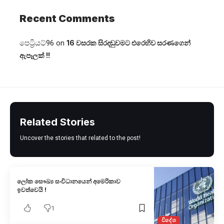
Recent Comments
පෙට්‍රියට්96
on
16 වසරක සිරදඬුවමට එරෙහිව සරණගෙන්
ඇපෑලක් !!
Related Stories
Uncover the stories that related to the post!
ලෝක සෞඛ්‍ය සංවිධානයෙන් අමෙරිකාව
ඉවත්වෙයි !
1
විදේශ