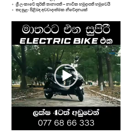
ශ්‍රී ලංකාවේ තුර්කි තානාපති – නාවික හමුදාපති හමුවෙයි
තද සුළං පිළිබඳ අවවාදාත්මක නිවේදනයක්
Video
Player