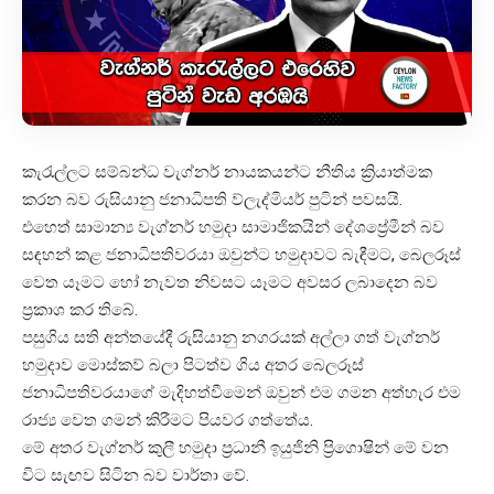
කැරැල්ලට සම්බන්ධ වැග්නර් නායකයන්ට නීතිය ක්‍රියාත්මක
කරන බව රුසියානු ජනාධිපති ව්ලැද්මියර් පුටින් පවසයි.
එහෙත් සාමාන්‍ය වැග්නර් හමුදා සාමාජිකයින් දේශප්‍රේමීන් බව
සඳහන් කළ ජනාධිපතිවරයා ඔවුන්ට හමුදාවට බැඳීමට, බෙලරූස්
වෙත යෑමට හෝ නැවත නිවසට යෑමට අවසර ලබාදෙන බව
ප්‍රකාශ කර තිබේ.
පසුගිය සති අන්තයේදී රුසියානු නගරයක් අල්ලා ගත් වැග්නර්
හමුදාව මොස්කව් බලා පිටත්ව ගිය අතර බෙලරූස්
ජනාධිපතිවරයාගේ මැදිහත්වීමෙන් ඔවුන් එම ගමන අත්හැර එම
රාජ්‍ය වෙත ගමන් කිරීමට පියවර ගත්තේය.
මේ අතර වැග්නර් කුලී හමුදා ප්‍රධානී ඉයුජිනි ප්‍රිගොෂින් මේ වන
විට සැඟව සිටින බව වාර්තා වේ.