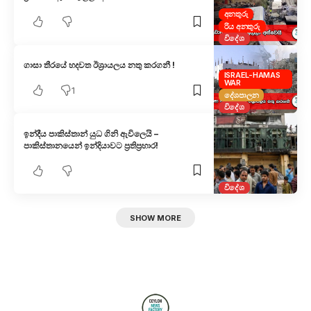
අනතුරු
රිය අනතුරු
විදේශ
ගාසා තීරයේ හදවත ඊශ්‍රායලය නතු කරගනී !
ISRAEL-HAMAS
WAR
1
දේශපාලන
විදේශ
ඉන්දීය පාකිස්තාන් යුධ ගිනි ඇවිලෙයි –
පාකිස්තානයෙන් ඉන්දියාවට ප්‍රතිප්‍රහාර!
විදේශ
SHOW MORE