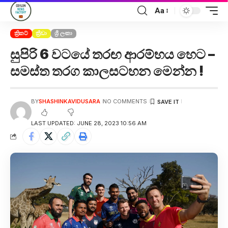
Aa
ක්‍රිකට්
ක්‍රීඩා
ශ්‍රී ලංකා
සුපිරි 6 වටයේ තරඟ ආරම්භය හෙට –
සමස්ත තරග කාලසටහන මෙන්න !
BY
SHASHINKAVIDUSARA
NO COMMENTS
LAST UPDATED: JUNE 28, 2023 10:56 AM