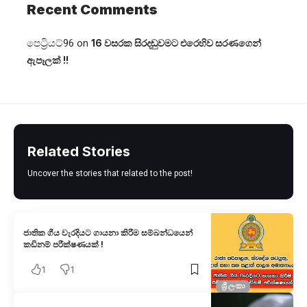
Recent Comments
පෙට්‍රියට්96
on
16 වසරක සිරදඬුවමට එරෙහිව සරණගෙන්
ඇපෑලක් !!
Related Stories
Uncover the stories that related to the post!
ජාතික ගීය වැරදියට ගායනා කිරීම සම්බන්ධයෙන්
කඩිනම් පරීක්ෂණයක් !
1
1
ශ්‍රී ලංකා