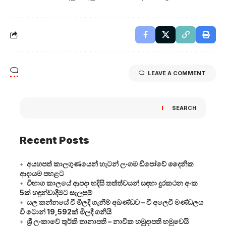
LEAVE A COMMENT
SEARCH
Recent Posts
අයහපත් කාලගුණයෙන් හැටන් ලංගම ඩිපෝවේ දෛනික
ආදායම පහළට
විභාග කාලයේ ආපදා හදිසි තත්ත්වයන් සඳහා දුරකථන අංක
5ක් හඳුන්වාදීමට සැලසුම්
යල කන්නයේ වී මිලදී ගැනීම් අඛණ්ඩව – වී අලෙවි මණ්ඩලය
වී ටොන් 19,592ක් මිලදී ගනියි
ශ්‍රී ලංකාවේ තුර්කි තානාපති – නාවික හමුදාපති හමුවෙයි