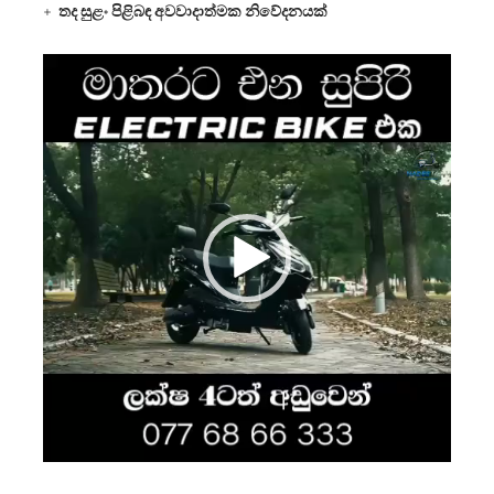
තද සුළං පිළිබඳ අවවාදාත්මක නිවේදනයක්
Video
Player