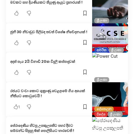
මවකට සහ දියණියකට තියුණු ආයුධ ප්‍රහාරයක් !
ශ්‍රී ලංකා
ජුනි 30 නිවාඩුව පිලිබඳ තවත් විශේෂ නිවේදනයක් !
ආර්ථික
ශ්‍රී ලංකා
අදත් පැය 2යි විනාඩි 20ක විදුලි කප්පාදුවක්
ශ්‍රී ලංකා
රජයට වංචා කොට ශුක්‍රාණු වෙළදාමේ ගිය අයෙක්
නීතියට කොටුවෙයි !
1
දේශපාලන
විදේශ
ශ්‍රී ලංකා
පේරාදෙණිය හිටපු උපකුලපතිට පහර දීමට
සම්බන්ධ සිසුහු 6ක් පොලිසියට භාරවෙති !