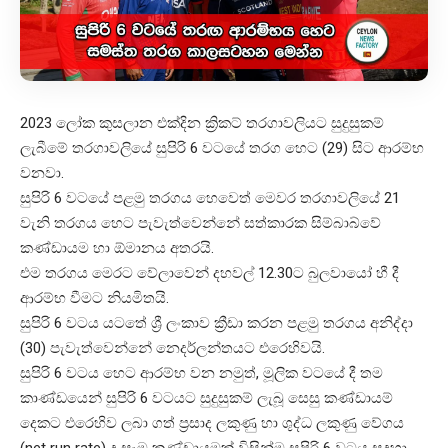
2023 ලෝක කුසලාන එක්දින ක්‍රිකට් තරගාවලියට සුදුසුකම්
ලැබීමේ තරගාවලියේ සුපිරි 6 වටයේ තරග හෙට (29) සිට ආරම්භ
වනවා.
සුපිරි 6 වටයේ පළමු තරගය හෙවෙත් මෙවර තරගාවලියේ 21
වැනි තරගය හෙට පැවැත්වෙන්නේ සත්කාරක සිම්බාබ්වේ
කණ්ඩායම හා ඕමානය අතරයි.
එම තරගය මෙරට වේලාවෙන් දහවල් 12.30ට බුලවායෝ හී දී
ආරම්භ වීමට නියමිතයි.
සුපිරි 6 වටය යටතේ ශ්‍රී ලංකාව ක්‍රීඩා කරන පළමු තරගය අනිද්දා
(30) පැවැත්වෙන්නේ නෙදර්ලන්තයට එරෙහිවයි.
සුපිරි 6 වටය හෙට ආරම්භ වන නමුත්, මූලික වටයේ දී තම
කාණ්ඩයෙන් සුපිරි 6 වටයට සුදුසුකම් ලැබූ සෙසු කණ්ඩායම්
දෙකට එරෙහිව ලබා ගත් ප්‍රසාද ලකුණු හා ශුද්ධ ලකුණු වේගය
(net run rate) ද සෑම කණ්ඩායමක් විසින්ම සුපිරි 6 වටය සදහා