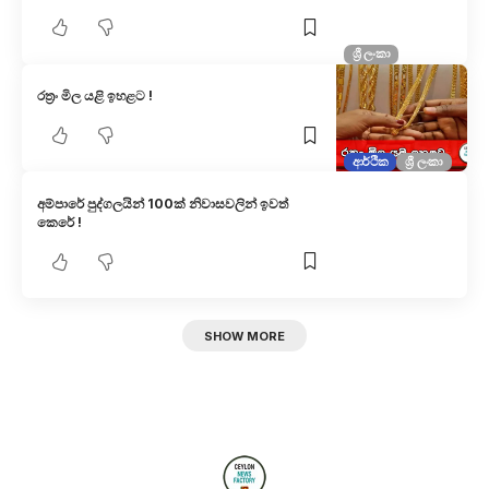
ශ්‍රී ලංකා
රත්‍රං මිල යළි ඉහළට !
ආර්ථික
ශ්‍රී ලංකා
අම්පාරේ පුද්ගලයින් 100ක් නිවාසවලින් ඉවත්
කෙරේ !
SHOW MORE