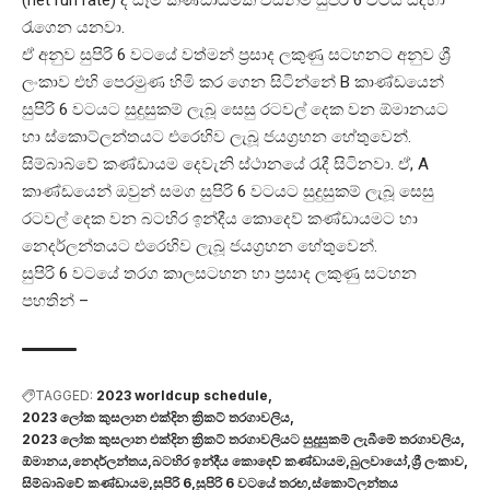
රැගෙන යනවා.
ඒ අනුව සුපිරි 6 වටයේ වත්මන් ප්‍රසාද ලකුණු සටහනට අනුව ශ්‍රී
ලංකාව එහි පෙරමුණ හිමි කර ගෙන සිටින්නේ B කාණ්ඩයෙන්
සුපිරි 6 වටයට සුදුසුකම් ලැබූ සෙසු රටවල් දෙක වන ඕමානයට
හා ස්කොට්ලන්තයට එරෙහිව ලැබූ ජයග්‍රහන හේතුවෙන්.
සිම්බාබ්වේ කණ්ඩායම දෙවැනි ස්ථානයේ රැදී සිටිනවා. ඒ, A
කාණ්ඩයෙන් ඔවුන් සමග සුපිරි 6 වටයට සුදුසුකම් ලැබූ සෙසු
රටවල් දෙක වන බටහිර ඉන්දීය කොදෙව් කණ්ඩායමට හා
නෙදර්ලන්තයට එරෙහිව ලැබූ ජයග්‍රහන හේතුවෙන්.
සුපිරි 6 වටයේ තරග කාලසටහන හා ප්‍රසාද ලකුණු සටහන
පහතින් –
TAGGED:
2023 worldcup schedule
2023 ලෝක කුසලාන එක්දින ක්‍රිකට් තරගාවලිය
2023 ලෝක කුසලාන එක්දින ක්‍රිකට් තරගාවලියට සුදුසුකම් ලැබීමේ තරගාවලිය
ඕමානය
නෙදර්ලන්තය
බටහිර ඉන්දීය කොදෙව් කණ්ඩායම
බුලවායෝ
ශ්‍රී ලංකාව
සිම්බාබ්වේ කණ්ඩායම
සුපිරි 6
සුපිරි 6 වටයේ තරඟ
ස්කොට්ලන්තය