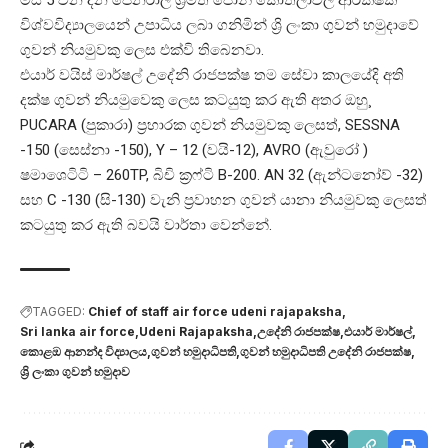
විශ්වවිද්‍යාලයෙන් උපාධිය ලබා ගනිමින් ශ්‍රි ලංකා ගුවන් හමුදාවේ
ගුවන් නියමුවකු ලෙස එක්වි තිබෙනවා.
එයාර් වයිස් මාර්ෂල් උදේනි රාජපක්ෂ තම සේවා කාලයේදි අති
දක්ෂ ගුවන් නියමුවෙකු ලෙස කටයුතු කර ඇති අතර ඔහු¸
PUCARA (පුකාරා) ප්‍රහාරක ගුවන් නියමුවකු ලෙසත්, SESSNA
-150 (සෙස්නා -150), Y – 12 (වයි-12), AVRO (ඇවුරෝ )
ෂමාශෙටිටි – 260TP, බිචි ක්‍රෆ්ටි B-200. AN 32 (ඇන්ටනෝව් -32)
සහ C -130 (සි-130) වැනි ප්‍රවාහන ගුවන් යානා නියමුවකු ලෙසත්
කටයුතු කර ඇති බවයි වාර්තා වෙන්නේ.
TAGGED:
Chief of staff air force udeni rajapaksha
Sri lanka air force
Udeni Rajapaksha
උදේනි රාජපක්ෂ
එයාර් මාර්ෂල්
කොළඔ ආනන්ද විද්‍යාලය
ගුවන් හමුදාධිපති
ගුවන් හමුදාධිපති උදේනි රාජපක්ෂ
ශ්‍රි ලංකා ගුවන් හමුදාව