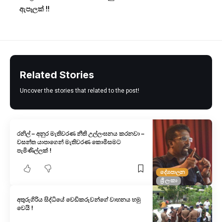
ඇපෑලක් !!
Related Stories
Uncover the stories that related to the post!
රනිල් – අනුර මැතිවරණ නීති උල්ලංඝනය කරනවා –
වසන්ත යාපාගෙන් මැතිවරණ කොමිසමට
පැමිණිල්ලක් !
දේශපාලන
ශ්‍රී ලංකා
අතුරුගිරිය සිද්ධියේ වෙඩිකරුවන්ගේ වාහනය හමු
වෙයි !