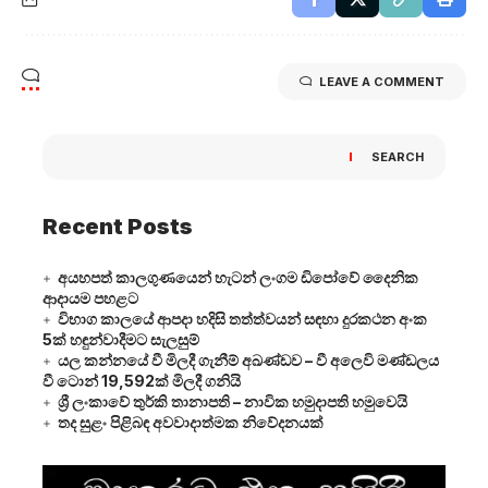
LEAVE A COMMENT
SEARCH
Recent Posts
අයහපත් කාලගුණයෙන් හැටන් ලංගම ඩිපෝවේ දෛනික
ආදායම පහළට
විභාග කාලයේ ආපදා හදිසි තත්ත්වයන් සඳහා දුරකථන අංක
5ක් හඳුන්වාදීමට සැලසුම්
යල කන්නයේ වී මිලදී ගැනීම් අඛණ්ඩව – වී අලෙවි මණ්ඩලය
වී ටොන් 19,592ක් මිලදී ගනියි
ශ්‍රී ලංකාවේ තුර්කි තානාපති – නාවික හමුදාපති හමුවෙයි
තද සුළං පිළිබඳ අවවාදාත්මක නිවේදනයක්
Video