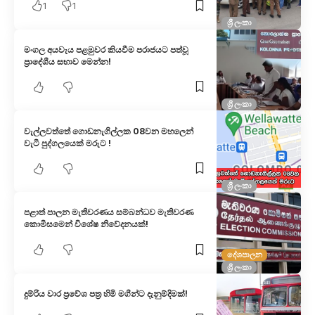
1
1
ශ්‍රී ලංකා
මංගල අයවැය පළමුවර කියවීම පරාජයට පත්වූ
ප්‍රාදේශීය සභාව මෙන්න!
ශ්‍රී ලංකා
වැල්ලවත්තේ ගොඩනැගිල්ලක 08වන මහලෙන්
වැටී පුද්ගලයෙක් මරුට !
ශ්‍රී ලංකා
පළාත් පාලන මැතිවරණය සම්බන්ධව මැතිවරණ
කොමිසමෙන් විශේෂ නිවේදනයක්!
දේශපාලන
ශ්‍රී ලංකා
දුම්රිය වාර ප්‍රවේශ පත්‍ර හිමි මගීන්ට දැනුම්දිමක්!