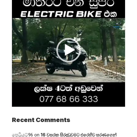
Player
Recent Comments
පෙට්‍රියට්96
on
16 වසරක සිරදඬුවමට එරෙහිව සරණගෙන්