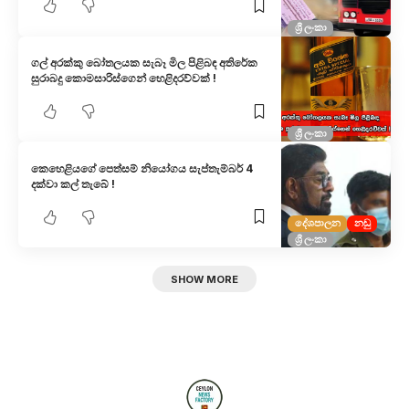
ශ්‍රී ලංකා
ගල් අරක්කු බෝතලයක සැබෑ මිල පිළිබඳ අතිරේක
සුරාබදු කොමසාරිස්ගෙන් හෙළිදරව්වක් !
ශ්‍රී ලංකා
කෙහෙළියගේ පෙත්සම් නියෝගය සැප්තැම්බර් 4
දක්වා කල් තැබේ !
දේශපාලන
නඩු
ශ්‍රී ලංකා
SHOW MORE