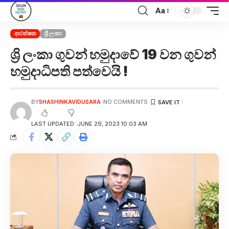
Aa
ආරක්ෂක
ශ්‍රී ලංකා
ශ්‍රි ලංකා ගුවන් හමුදාවේ 19 වන ගුවන්
හමුදාධිපති පත්වෙයි !
BY
SHASHINKAVIDUSARA
NO COMMENTS
LAST UPDATED: JUNE 29, 2023 10:03 AM