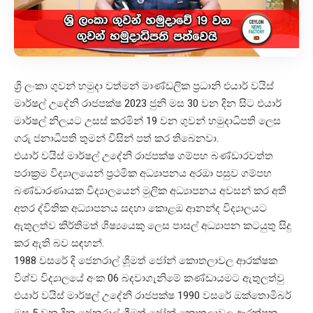
ශ්‍රි ලංකා ගුවන් හමුදා වත්මන් මාණ්ඩලික ප්‍රධානි එයාර් වයිස්
මාර්ෂල් උදේනි රාජපක්ෂ 2023 ජුනි මස 30 වන දින සිට එයාර්
මාර්ෂල් නිලයට උසස් කරමින් 19 වන ගුවන් හමුදාධිපති ලෙස
ගරු ජනාධිපති තුමන් විසින් පත් කර තිබෙනවා.
එයාර් වයිස් මාර්ෂල් උදේනි රාජපක්ෂ ගම්පහ බණ්ඩාරවත්ත
පරාක්‍රම විද්‍යාලයෙන් ප්‍රථමික අධ්‍යාපනය අරඔා පසුව ගම්පහ
බණ්ඩාරණායක විද්‍යාලයෙන් මුලික අධ්‍යාපනය අවසන් කර අති
අතර ද්විතික අධ්‍යාපනය සදහා කොළඔ ආනන්ද විද්‍යාලයට
ඇතුලත්ව කිර්තිමත් ශිෂ්‍යයෙකු ලෙස පාසල් අධ්‍යාපන කටයුතු සිදු
කර ඇති බව සඳහන්.
1988 වසරේ දි ජෙනරාල් ශිූමත් ජෝන් කොතලාවල ආරක්ෂක
විශ්ව විද්‍යාලයේ අංක 06 බදවාගැනි‍මේ කණ්ඩායමට ඇතුලත්වු
එයාර් වයිස් මාර්ෂල් උදේනි රාජපක්ෂ 1990 වසරේ ඔක්තොමිබර්
මස 5 වන දින ජෙනරාල් ශ්‍රීමත් ජෝන් කොතලාවල ආරක්ෂක