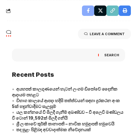
LEAVE A COMMENT
SEARCH
Recent Posts
අයහපත් කාලගුණයෙන් හැටන් ලංගම ඩිපෝවේ දෛනික
ආදායම පහළට
විභාග කාලයේ ආපදා හදිසි තත්ත්වයන් සඳහා දුරකථන අංක
5ක් හඳුන්වාදීමට සැලසුම්
යල කන්නයේ වී මිලදී ගැනීම් අඛණ්ඩව – වී අලෙවි මණ්ඩලය
වී ටොන් 19,592ක් මිලදී ගනියි
ශ්‍රී ලංකාවේ තුර්කි තානාපති – නාවික හමුදාපති හමුවෙයි
තද සුළං පිළිබඳ අවවාදාත්මක නිවේදනයක්