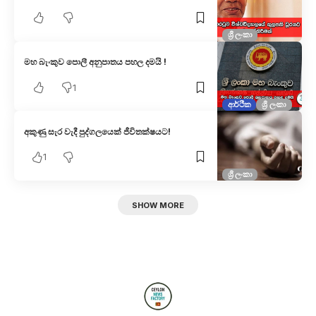
ශ්‍රී ලංකා
මහ බැංකුව පොලී අනුපාතය පහල දමයි !
1
ආර්ථික
ශ්‍රී ලංකා
අකුණු සැර වැදී පුද්ගලයෙක් ජීවිතක්ෂයට!
1
ශ්‍රී ලංකා
SHOW MORE