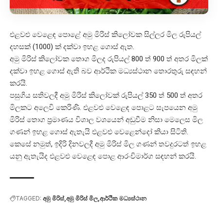
එළවළු වෙළෙඳ පොළේ අමු මිරිස් කිලෝවක සිල්ලර මිල රුපියල්
දහසක් (1000) ක් දක්වා ඉහළ ගොස් ඇත.
අමු මිරිස් කිලෝවක තොග මිලද රුපියල් 800 ත් 900 ත් අතර මිලක්
දක්වා ඉහළ ගොස් ඇති බව ආර්ථික මධ්‍යස්ථාන තොරතුරු සඳහන්
කරයි.
පසුගිය සතිවලදී අමු මිරිස් කිලෝවක් රුපියල් 350 ත් 500 ත් අතර
මිලකට අලෙවි කෙරිණි. එළවළු වෙළෙඳ පොළට සැපයෙන අමු
මිරිස් තොග ප්‍රමාණය විශාල වශයෙන් අඩුවීම නිසා මෙලෙස මිල
ගණන් ඉහළ ගොස් ඇතැයි එළවළු වෙළෙන්දෝ කියා සිටිති.
කෙසේ නමුත්, ඉදිරි දිනවලදී අමු මිරිස් මිල ගණන් තවදුරටත් ඉහළ
යනු ඇතැයිද එළවළු වෙළෙඳ පොළ ආරංචිමාර්ග සඳහන් කරයි.
TAGGED:
අමු මිරිස්
අමු මිරිස් මිල
ආර්ථික මධ්‍යස්ථාන