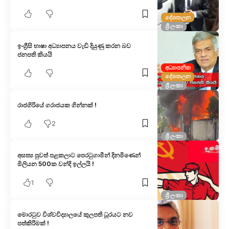
දේශපාලන
ශ්‍රී ලංකා
ඉංග්‍රීසි භාෂා අධ්‍යාපනය වැඩි දියුණු කරන බව
ජනපති කියයි
අධ්‍යාපනික
දේශපාලන
ශ්‍රී ලංකා
රාජගිරියේ ගරාජයක ගින්නක් !
2
ශ්‍රී ලංකා
අසත්‍ය පුවත් පළකලාට පෙරටුගාමීන් දිනමිණෙන්
මිලියන 500ක වන්දි ඉල්ලයි !
1
ශ්‍රී ලංකා
මොරටුව විශ්වවිද්‍යාලයේ කුලපති ධූරයට නව
පත්කිරීමක් !