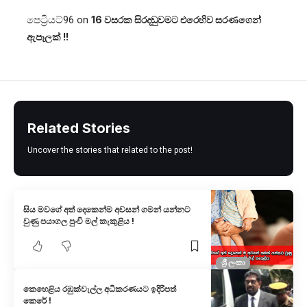
පෙට්‍රියට්96
on
16 වසරක සිරදඬුවමට එරෙහිව සරණගෙන්
ඇපෑලක් !!
Related Stories
Uncover the stories that related to the post!
සිය මවගේ අත් දෙකෙන්ම අවසන් ගමන් යන්නට
වුණු පයාගල පුංචි මල් කැකුළිය !
ශ්‍රී ලංකා
කෙහෙළිය රඹුක්වැල්ල අධිකරණයට ඉදිරිපත්
කෙරේ !