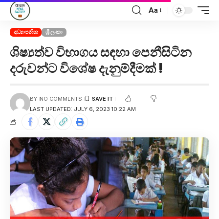
Aa
අධ්‍යාපනික
ශ්‍රී ලංකා
ශිෂ්‍යත්ව විභාගය සඳහා පෙනීසිටින
දරුවන්ට විශේෂ දැනුම්දීමක් !
BY
NO COMMENTS
LAST UPDATED: JULY 6, 2023 10:22 AM