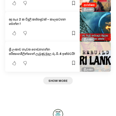
ආරක්ෂක
ශ්‍රී ලංකා
අද පැය 2 ක විදුලි කප්පාදුවක් – කාලසටහන
මෙන්න !
ශ්‍රී ලංකා
ශ්‍රි ලංකාව නැවත ගොඩනගන්න
පරිත්‍යාගශීලින්ගෙන් ලැබුණු මුදල රු.බි.4 ඉක්මවයි!
ශ්‍රී ලංකා
SHOW MORE