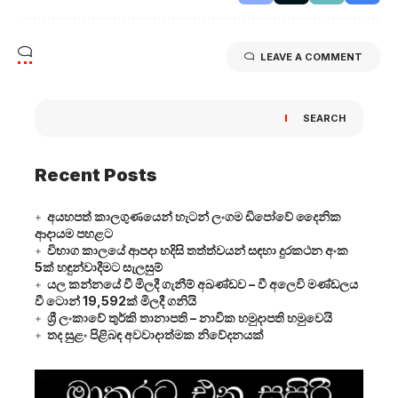
LEAVE A COMMENT
SEARCH
Recent Posts
අයහපත් කාලගුණයෙන් හැටන් ලංගම ඩිපෝවේ දෛනික
ආදායම පහළට
විභාග කාලයේ ආපදා හදිසි තත්ත්වයන් සඳහා දුරකථන අංක
5ක් හඳුන්වාදීමට සැලසුම්
යල කන්නයේ වී මිලදී ගැනීම් අඛණ්ඩව – වී අලෙවි මණ්ඩලය
වී ටොන් 19,592ක් මිලදී ගනියි
ශ්‍රී ලංකාවේ තුර්කි තානාපති – නාවික හමුදාපති හමුවෙයි
තද සුළං පිළිබඳ අවවාදාත්මක නිවේදනයක්
Video