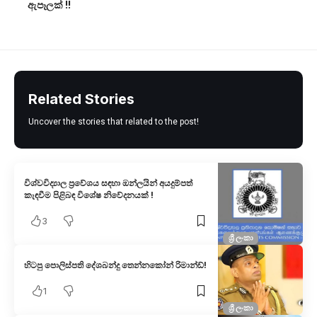
ඇපෑලක් !!
Related Stories
Uncover the stories that related to the post!
විශ්වවිද්‍යාල ප්‍රවේශය සඳහා ඔන්ලයින් අයදුම්පත්
කැඳවීම පිළිබඳ විශේෂ නිවේදනයක් !
3
ශ්‍රී ලංකා
හිටපු පොලිස්පති දේශබන්දු තෙන්නකෝන් රිමාන්ඩ්!
1
ශ්‍රී ලංකා