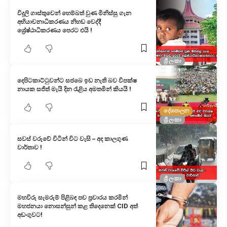
විදුලි ගාස්තුවෙන් හෙම්බත් වුණ මිනිස්සු ගැන
අභියාචනාධිකරණය නිහඩ වෙද්දී
ශ්‍රේෂ්ඨාධිකරණය පෙරට එයි !
ශ්‍රී ලංකා
දෙපිටකාට්ටුවන්ට සජබෙ ඉඩ නැති බව විපක්ෂ
නායක සජිත් මැයි දින රැළිය අමතමින් කියයි !
දේශපාලන
ශ්‍රී ලංකා
සවස් වරුවේ විටින් විට වැසි – අද කාලගුණ
වාර්තාව !
ශ්‍රී ලංකා
මහවිරු සැමරුම් පිළිබඳ පච ප්‍රචාරය කරමි​න්
මහජනයා නොසන්සුන් කළ තිදෙනෙක් CID අත්
අඩංගුවට!