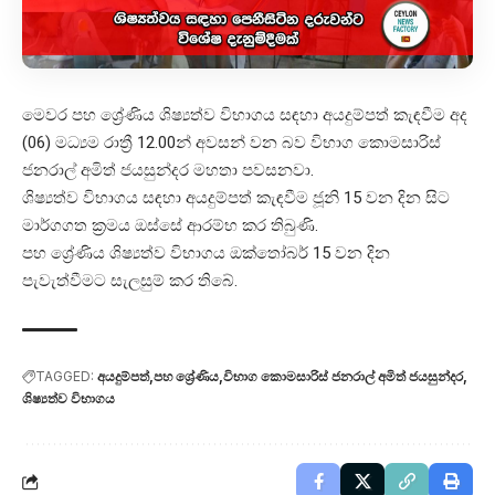
මෙවර පහ ශ්‍රේණිය ශිෂ්‍යත්ව විභාගය සඳහා අයදුම්පත් කැඳවීම අද
(06) මධ්‍යම රාත්‍රී 12.00න් අවසන් වන බව විභාග කොමසාරිස්
ජනරාල් අමිත් ජයසුන්දර මහතා පවසනවා.
ශිෂ්‍යත්ව විභාගය සඳහා අයදුම්පත් කැඳවීම ජූනි 15 වන දින සිට
මාර්ගගත ක්‍රමය ඔස්සේ ආරම්භ කර තිබුණි.
පහ ශ්‍රේණිය ශිෂ්‍යත්ව විභාගය ඔක්තෝබර් 15 වන දින
පැවැත්වීමට සැලසුම් කර තිබේ.
TAGGED:
අයදුම්පත්
පහ ශ්‍රේණිය
විභාග කොමසාරිස් ජනරාල් අමිත් ජයසුන්දර
ශිෂ්‍යත්ව විභාගය