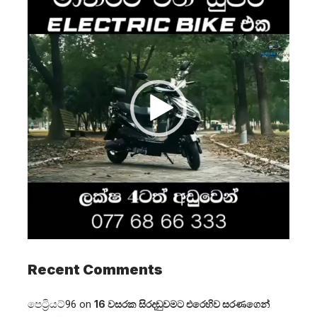
Player
Recent Comments
පෙට්‍රියට්96
on
16 වසරක සිරදඬුවමට එරෙහිව සරණගෙන්