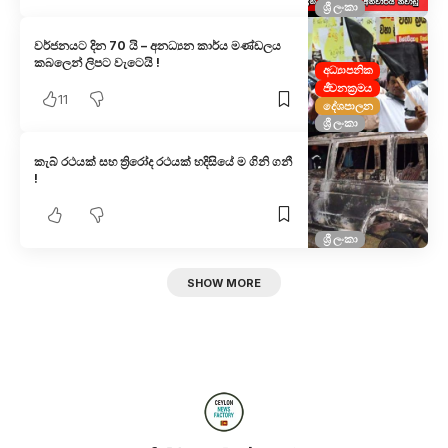
ශ්‍රී ලංකා
වර්ජනයට දින 70 යි – අනධ්‍යන කාර්ය මණ්ඩලය
කබලෙන් ලිපට වැටෙයි !
අධ්‍යාපනික
ජීවනක්‍රමය
11
දේශපාලන
ශ්‍රී ලංකා
කැබ් රථයක් සහ ත්‍රිරෝද රථයක් හදිසියේ ම ගිනි ගනී
!
ශ්‍රී ලංකා
SHOW MORE