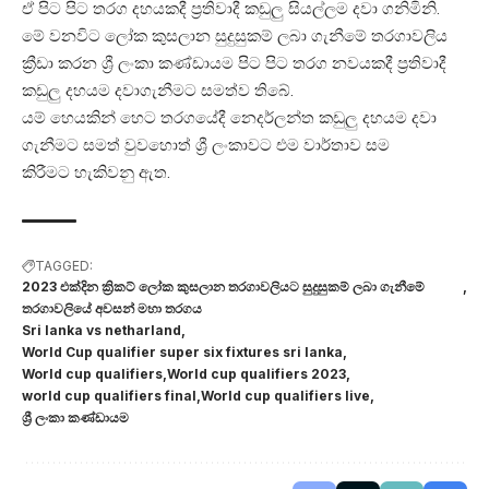
ඒ පිට පිට තරග දහයකදී ප්‍රතිවාදී කඩුලු සියල්ලම දවා ගනිමිනි.
මේ වනවිට ලෝක කුසලාන සුදුසුකම් ලබා ගැනීමේ තරගාවලිය
ක්‍රීඩා කරන ශ්‍රී ලංකා කණ්ඩායම පිට පිට තරග නවයකදී ප්‍රතිවාදී
කඩුලු දහයම දවාගැනීමට සමත්ව තිබේ.
යම් හෙයකින් හෙට තරගයේදී නෙදර්ලන්ත කඩුලු දහයම දවා
ගැනීමට සමත් වුවහොත් ශ්‍රී ලංකාවට එම වාර්තාව සම
කිරීමට හැකිවනු ඇත.
TAGGED:
2023 එක්දින ක්‍රිකට් ලෝක කුසලාන තරගාවලියට සුදුසුකම් ලබා ගැනීමේ
තරගාවලියේ අවසන් මහා තරගය
Sri lanka vs netharland
World Cup qualifier super six fixtures sri lanka
World cup qualifiers
World cup qualifiers 2023
world cup qualifiers final
World cup qualifiers live
ශ්‍රී ලංකා කණ්ඩායම