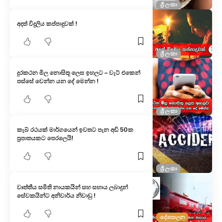
ශ්‍රී ලංකා
අදත් විදුලිය කප්පාදුවක් !
ශ්‍රී ලංකා
දුරකථන මිල නොසිතූ ලෙස ඉහලට – වැට් එකෙන්
පස්සේ වෙන්න යන දේ මෙන්න !
ශ්‍රී ලංකා
කැබ් රථයක් මාර්ගයෙන් ඉවතට පැන අඩි 50ක
ප්‍රපාතයකට පෙරලෙයි!
ශ්‍රී ලංකා
වෘත්තීය සමිති නායකයින් සහ සහාය ලබාදුන්
සේවකයින්ට අනිවාර්ය නිවාඩු !
දේශපාලන