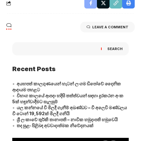
LEAVE A COMMENT
SEARCH
Recent Posts
අයහපත් කාලගුණයෙන් හැටන් ලංගම ඩිපෝවේ දෛනික
ආදායම පහළට
විභාග කාලයේ ආපදා හදිසි තත්ත්වයන් සඳහා දුරකථන අංක
5ක් හඳුන්වාදීමට සැලසුම්
යල කන්නයේ වී මිලදී ගැනීම් අඛණ්ඩව – වී අලෙවි මණ්ඩලය
වී ටොන් 19,592ක් මිලදී ගනියි
ශ්‍රී ලංකාවේ තුර්කි තානාපති – නාවික හමුදාපති හමුවෙයි
තද සුළං පිළිබඳ අවවාදාත්මක නිවේදනයක්