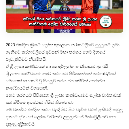
2023 එක්දින ක්‍රිකට් ලෝක කුසලාන තරගාවලියට සුදුසුකම් ලබා
ගැනීමේ තරගාවලියේ අවසන් මහා තරගය හෙට දිනයේ
පැවැත්වීමට නියමිතයි.
ඒ ශ්‍රී ලංකා කණ්ඩායම හා නෙදර්ලන්ත කණ්ඩායම අතරයි.
ශ්‍රී ලංකා කණ්ඩායම හෙට තරගයට පිවිසෙන්නේ තරගාවලියේ
මෙතෙක් සහභාගී වූ සියලුම තරග ජයගනිමින් අපරාජිත
කණ්ඩායමක් වශයෙනි.
හෙට තරගයට පිවිසෙන ශ්‍රී ලංකා කණ්ඩායමට ලෝක වාර්තාවක්
සම කිරීමේ අවස්ථාව හිමිව තිබෙනවා.
මේ වනවිට එක්දින තරග වලදී පිට පිට වැඩිම වරක් ප්‍රතිවාදී කඩුලු
දහයම දවා ගත් ලෝක වාර්තාව උසුලන්නේ ඕස්ට්‍රේලියාව සහ
දකුණු අප්‍රිකාවයි.