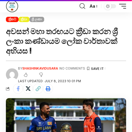
Aa
ක්‍රිකට්
ක්‍රීඩා
ශ්‍රී ලංකා
අවසන් මහා තරඟයට ක්‍රීඩා කරන ශ්‍රී
ලංකා කණ්ඩායම ලෝක වාර්තාවක්
අභියස !
BY
SHASHINKAVIDUSARA
NO COMMENTS
LAST UPDATED: JULY 8, 2023 10:01 PM