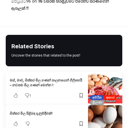
පෙට්‍රියට්96
on
16 වසරක සිරදඬුවමට එරෙහිව සරණගෙන්
ඇපෑලක් !!
Related Stories
Uncover the stories that related to the post!
මස්, මාළු, බිත්තර මිල ගණන් පාලනයෙන් ගිලිහෙයි
– නවතම මිල ගණන් මෙන්න !
1
ආර්ථික
ආහාර
ශ්‍රී ලංකා
බිත්තර මිල පිළිබඳ දැනුම්දීමක්!