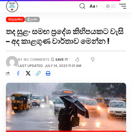
Aa
කාලගුණය
ශ්‍රී ලංකා
තද සුළං සමඟ ප්‍රදේශ කිහිපයකට වැසි
– අද කාළගුණ වාර්තාව මෙන්න !
BY
NO COMMENTS
LAST UPDATED: JULY 14, 2023 11:01 AM