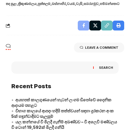
තද සුළං
ත්‍රිකුණාමලය
පුත්තලම
බස්නාහිර
වයඹ
වැසි
සබරගමුව
හම්බන්තොට
LEAVE A COMMENT
SEARCH
Recent Posts
අයහපත් කාලගුණයෙන් හැටන් ලංගම ඩිපෝවේ දෛනික
ආදායම පහළට
විභාග කාලයේ ආපදා හදිසි තත්ත්වයන් සඳහා දුරකථන අංක
5ක් හඳුන්වාදීමට සැලසුම්
යල කන්නයේ වී මිලදී ගැනීම් අඛණ්ඩව – වී අලෙවි මණ්ඩලය
වී ටොන් 19,592ක් මිලදී ගනියි