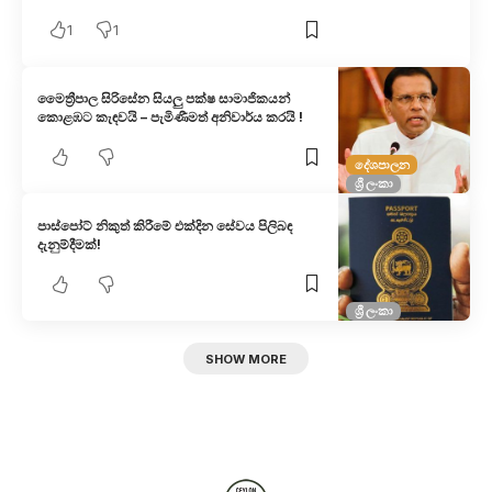
1
1
මෛත්‍රීපාල සිරිසේන සියලු පක්ෂ සාමාජිකයන්
කොළඹට කැඳවයි – පැමිණීමත් අනිවාර්ය කරයි !
දේශපාලන
ශ්‍රී ලංකා
පාස්පෝට් නිකුත් කිරීමේ එක්දින සේවය පිලිබඳ
දැනුම්දීමක්!
ශ්‍රී ලංකා
SHOW MORE