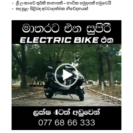
ශ්‍රී ලංකාවේ තුර්කි තානාපති – නාවික හමුදාපති හමුවෙයි
තද සුළං පිළිබඳ අවවාදාත්මක නිවේදනයක්
Video
Player