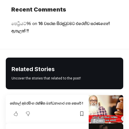
Recent Comments
පෙට්‍රියට්96
on
16 වසරක සිරදඬුවමට එරෙහිව සරණගෙන්
ඇපෑලක් !!
Related Stories
Uncover the stories that related to the post!
සේපාල් අමරසිංහ රක්ෂිත බන්ධනාගාර ගත කෙරේ !
ශ්‍රී ලංකා