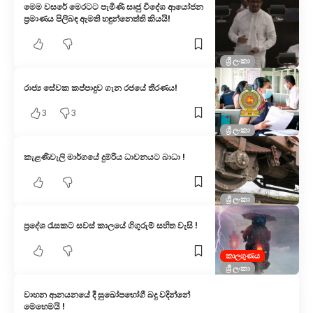
මෙම වසරේ මෙරටට පැමිණි සෘජු විදේශ ආයෝජන
ප්‍රමාණය පිලිබඳ ඇමති හඳුන්නෙත්ති කියයි!
ශ්‍රී ලංකා
රාජ්‍ය සේවක කප්පාදුව ගැන රජයේ තීරණය!
3
3
ශ්‍රී ලංකා
කැළණිවැලි මාර්ගයේ දුම්රිය ධාවනයට බාධා !
ශ්‍රී ලංකා
ප්‍රදේශ රැසකට සවස් කාලයේ ගිගුරුම් සහිත වැසි !
කාලගුණය
ශ්‍රී ලංකා
වාහන ආනයනයේ දී සුඛෝපභෝගී බදු වදින්නේ
මෙහෙමයි !