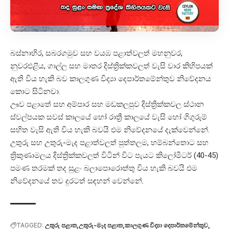
බස්නාහිර, සබරගමුව සහ වයඹ පළාත්වලත් මහනුවර,
නුවරඑළිය, ගාල්ල සහ මාතර දිස්ත්‍රික්කවලත් වැසි වාර කිහිපයක්
ඇති විය හැකි බව කාලගුණ විද්‍යා දෙපාර්තමේන්තුව නිවේදනය
කොට සිටිනවා.
ඌව පළාතේ සහ අම්පාර සහ මඩකලපුව දිස්ත්‍රික්කවල ස්ථාන
ස්වල්පයක සවස් කාලයේ හෝ රාත්‍රී කාලයේ වැසි හෝ ගිගුරුම්
සහිත වැසි ඇති විය හැකි බවයි එම නිවේදනයේ දැක්වෙන්නේ.
උතුරු සහ උතුරු-මැද පළාත්වලත් පුත්තලම, හම්බන්තොට සහ
ත්‍රිකුණාමලය දිස්ත්‍රික්කවලත් විටින් විට පැයට කිලෝමීටර් (40-45)
පමණ තරමක් තද සුළං බලාපොරොත්තු විය හැකි බවයි එම
නිවේදනයේ තව දුරටත් සඳහන් වෙන්නේ.
TAGGED:
උතුරු පළාත
උතුරු-මැද පළාත
කාලගුණ විද්‍යා දෙපාර්තමේන්තුව