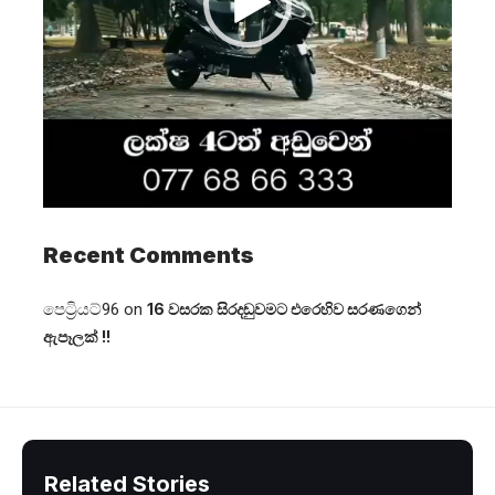
Recent Comments
පෙට්‍රියට්96
on
16 වසරක සිරදඬුවමට එරෙහිව සරණගෙන්
ඇපෑලක් !!
Related Stories