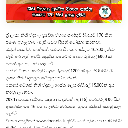
ශ්‍රී ලංකා නීති විද්‍යාල ප්‍රවේශ විභාග ගාස්තුව සියයට 170 කින්
පමණ ඉහළ නංවා ඇති බවට සිසුන් චෝදනා කරනවා.
ඔවුන් පෙන්වා දෙන්නේ, මෙවර විභාග ගාස්තුව 16,200 දක්වා
වැඩි කර ඇති බවයි. පසුගිය වසරේ ඒ සඳහා රුපියල් 6000 ක්
පමණ අය කළ බව සඳහන්.
මෙවර විභාග ගාස්තුව ලෙස රුපියල් 1200 ක් අය කිරීමටයි ශ්‍රී
ලංකා නීති විද්‍යාලය කටයුතු කර ඇත්තේ.
කෙසේ වෙතත් නීති විද්‍යාල ගාස්තු ලෙස රුපියල් 15,000ක් අය
කරනු ලබනවා.
2024 අධ්‍යයන වර්ෂය සඳහා අයදුම්පත් අද (16) පෙරවරු 9.00 සිට
අගෝස්තු මස 16 වනදා දක්වා මාර්ගගත ක්‍රමය ඔස්සේ යොමු කළ
හැකියි.
විභාග අයදුම්පත්
www.doenets.lk
අඩවියෙන් ලබා ගත හැකි බවයි
නීතිවිද්‍යාලය වැඩිදුරටත් සඳහන් කළේ.