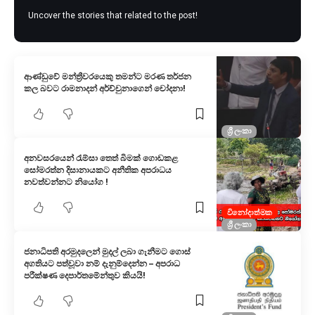
Uncover the stories that related to the post!
ආණ්ඩුවේ මන්ත්‍රීවරයෙකු තමන්ට මරණ තර්ජන
කල බවට රාමනාදන් අර්ච්චුනාගෙන් චෝදනා!
ශ්‍රී ලංකා
අනවසරයෙන් රැම්සා තෙත් බිමක් ගොඩකළ
සෝමරත්න දිසානායකට අනීතික අපරාධය
නවත්වන්නට නියෝග !
විනෝදාත්මක
ශ්‍රී ලංකා
ජනාධිපති අරමුදලෙන් මුදල් ලබා ගැනීමට ගොස්
අගතියට පත්වූවා නම් දැනුම්දෙන්න – අපරාධ
පරීක්ෂණ දෙපාර්තමේන්තුව කියයි!