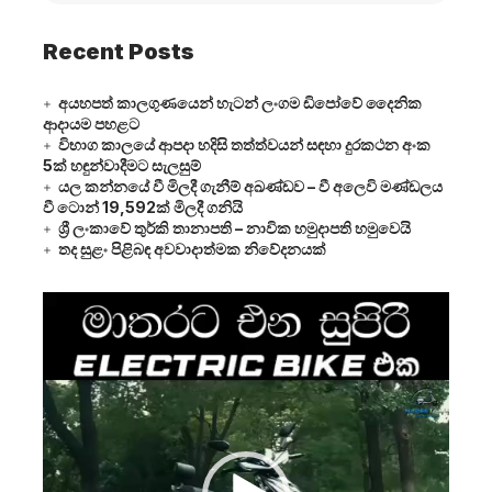
Recent Posts
අයහපත් කාලගුණයෙන් හැටන් ලංගම ඩිපෝවේ දෛනික
ආදායම පහළට
විභාග කාලයේ ආපදා හදිසි තත්ත්වයන් සඳහා දුරකථන අංක
5ක් හඳුන්වාදීමට සැලසුම්
යල කන්නයේ වී මිලදී ගැනීම් අඛණ්ඩව – වී අලෙවි මණ්ඩලය
වී ටොන් 19,592ක් මිලදී ගනියි
ශ්‍රී ලංකාවේ තුර්කි තානාපති – නාවික හමුදාපති හමුවෙයි
තද සුළං පිළිබඳ අවවාදාත්මක නිවේදනයක්
Video
Player