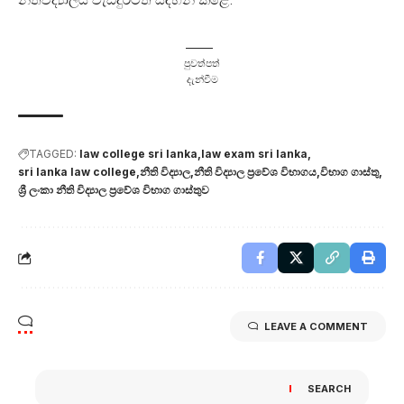
පුවත්පත්
දැන්වීම
TAGGED:
law college sri lanka
law exam sri lanka
sri lanka law college
නීති විද්‍යාල
නීති විද්‍යාල ප්‍රවේශ විභාගය
විභාග ගාස්තු
ශ්‍රී ලංකා නීති විද්‍යාල ප්‍රවේශ විභාග ගාස්තුව
LEAVE A COMMENT
SEARCH