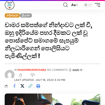
Aa
දේශපාලන
ශ්‍රී ලංකා
චාමර සම්පත්ගේ නින්දාවට ලක් වී,
ඔහු ඉදිරියේම පහර දීමකට ලක් වූ
පොස්පේට් සමාගමේ සැපයුම්
නිලධාරීගෙන් පොලිසියට
පැමිණිල්ලක් !
BY
SHASHINKAVIDUSARA
NO COMMENTS
1
LAST UPDATED: JULY 18, 2023 4:43 PM