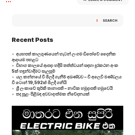
SEARCH
Recent Posts
අයහපත් කාලගුණයෙන් හැටන් ලංගම ඩිපෝවේ දෛනික
ආදායම පහළට
විභාග කාලයේ ආපදා හදිසි තත්ත්වයන් සඳහා දුරකථන අංක
5ක් හඳුන්වාදීමට සැලසුම්
යල කන්නයේ වී මිලදී ගැනීම් අඛණ්ඩව – වී අලෙවි මණ්ඩලය
වී ටොන් 19,592ක් මිලදී ගනියි
ශ්‍රී ලංකාවේ තුර්කි තානාපති – නාවික හමුදාපති හමුවෙයි
තද සුළං පිළිබඳ අවවාදාත්මක නිවේදනයක්
Video
Player