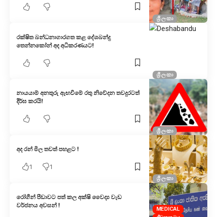
ශ්‍රී ලංකා
රක්ෂිත බන්ධනාගාරගත කළ දේශබන්දු
තෙන්නකෝන් අද අධිකරණයට!
ශ්‍රී ලංකා
නායයාම් අනතුරු ඇඟවීමේ රතු නිවේදන තවදුරටත්
දීර්ඝ කරයි!
ශ්‍රී ලංකා
අද රන් මිල තවත් පහළට !
1
1
ශ්‍රී ලංකා
රෝගීන් පීඩාවට පත් කල අක්ෂි වෛද්‍ය වැඩ
වර්ජනය අවසන් !
MEDICAL