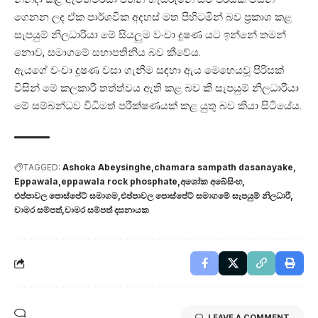
ගෙනන ලද ඒක පාර්ශවික අදහස් මත පිහිටමින් බව ප්‍රකාශ කළ
සැපයුම් නිලධාරියා මේ සියලුම වංචා දූෂණ යට ඉන්නේ තමන්
නොව, සමාගමේ සභාපතිනිය බව කීවේය.
ඇයගේ වංචා දූෂණ වසා ගැනීම සඳහා ඇය මෙහෙයවූ පිරිසක්
විසින් මේ කලකාරී තත්ත්වය ඇති කළ බව කී සැපයුම් නිලධාරියා
මේ සම්බන්ධව විධිමත් පරීක්ෂණයක් කළ යුතු බව කියා සිටියේය.
TAGGED:
Ashoka Abeysinghe
chamara sampath dasanayake
Eppawala
eppawala rock phosphate
අශෝක අබේසිංහ
එප්පාවල පොස්පේට් සමාගම
එප්පාවල පොස්පේට් සමාගමේ සැපයුම් නිලධාරී
චාමර සම්පත්
චාමර සම්පත් දසනායක
LEAVE A COMMENT