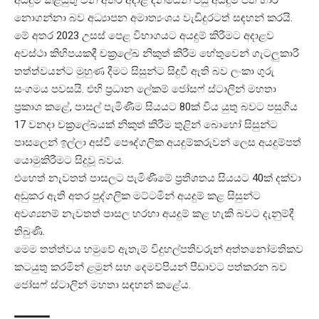
නොගන්නා බව අධ්‍යාපන අමාත්‍යංශය වැඩිදුරටත් සඳහන් කරයි.
මේ අතර 2023 උසස් පෙළ විභාගයට අයදුම් කිරීමට අදාළව
අවස්ථා කිහිපයකදී චක්‍රලේඛ නිකුත් කිරීම හේතුවෙන් ගැටලුකාරී
තත්ත්වයන්ට මුහුණ දීමට සිසුන්ට සිදුවී ඇති බව ලංකා ගුරු
සංගමය පවසයි. එහි ප්‍රධාන ලේකම් ජෝසෆ් ස්ටාලින් මහතා
ප්‍රකාශ කළේ, පාසල් පැමිණීම සියයට 80ක් විය යුතු බවට පසුගිය
17 වනදා චක්‍රලේඛයක් නිකුත් කිරීම තුළින් බොහෝ සිසුන්ට
පාසලෙන් ඉල්ලා අස්වී පෞද්ගලික අයදුම්කරුවන් ලෙස අයදුම්පත්
යොමුකිරීමට සිදුවූ බවය.
එහෙත් නැවතත් පාසලට පැමිණීමේ ප්‍රතිශතය සියයට 40ක් දක්වා
අඩුකර ඇති අතර පුද්ගලික මට්ටමින් අයදුම් කළ සිසුන්ට
අවශ්‍යනම් නැවතත් පාසල හරහා අයදුම් කළ හැකි බවට දැනුම්දී
තිබුණි.
මෙම තත්ත්වය හමුවේ ඇතැම් විදුහල්පතිවරුන් අත්තනෝමතිකව
කටයුතු කරමින් ළමුන් සහ දෙමව්පියන් පීඩාවට පත්කරන බව
ජෝසෆ් ස්ටාලින් මහතා සඳහන් කළේය.