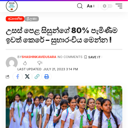
Aa
අධ්‍යාපනික
ශ්‍රී ලංකා
උසස් පෙළ සිසුන්ගේ 80% පැමිණීම
ඉවත් කෙරේ – සුභාරංචිය මෙන්න !
BY
SHASHINKAVIDUSARA
NO COMMENTS
1
LAST UPDATED: JULY 21, 2023 3:14 PM