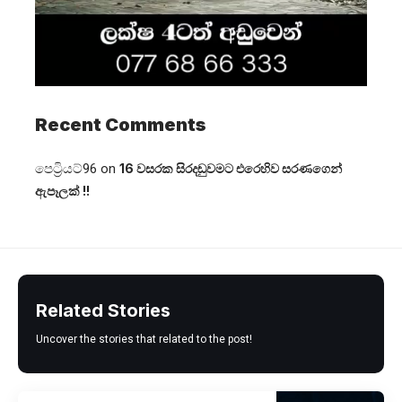
Recent Comments
පෙට්‍රියට්96
on
16 වසරක සිරදඬුවමට එරෙහිව සරණගෙන්
ඇපෑලක් !!
Related Stories
Uncover the stories that related to the post!