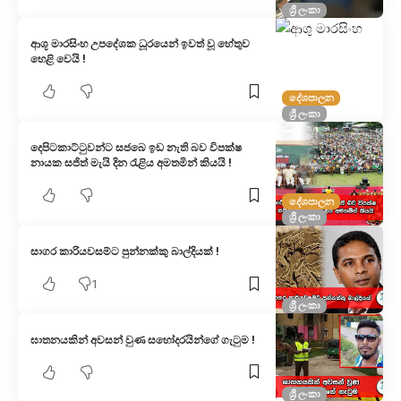
ශ්‍රී ලංකා
ආශූ මාරසිංහ උපදේශක ධූරයෙන් ඉවත් වූ හේතුව
හෙළි වෙයි !
දේශපාලන
ශ්‍රී ලංකා
දෙපිටකාට්ටුවන්ට සජබෙ ඉඩ නැති බව විපක්ෂ
නායක සජිත් මැයි දින රැළිය අමතමින් කියයි !
දේශපාලන
ශ්‍රී ලංකා
සාගර කාරියවසම්ට පුන්නක්කු බාල්දියක් !
1
ශ්‍රී ලංකා
ඝාතනයකින් අවසන් වුණ සහෝදරයින්ගේ ගැටුම !
ශ්‍රී ලංකා