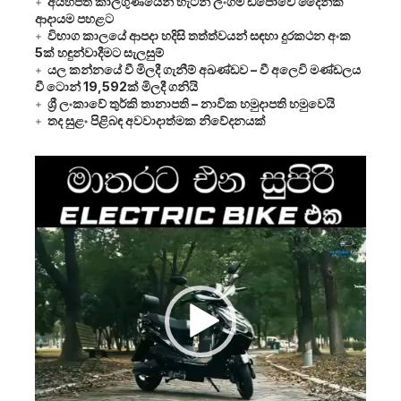
අයහපත් කාලගුණයෙන් හැටන් ලංගම ඩිපෝවේ දෛනික
ආදායම පහළට
විභාග කාලයේ ආපදා හදිසි තත්ත්වයන් සඳහා දුරකථන අංක
5ක් හඳුන්වාදීමට සැලසුම්
යල කන්නයේ වී මිලදී ගැනීම් අඛණ්ඩව – වී අලෙවි මණ්ඩලය
වී ටොන් 19,592ක් මිලදී ගනියි
ශ්‍රී ලංකාවේ තුර්කි තානාපති – නාවික හමුදාපති හමුවෙයි
තද සුළං පිළිබඳ අවවාදාත්මක නිවේදනයක්
Video
Player