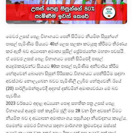
මෙවර උසස් පෙළ විභාගයට පෙනී සිටීමට නියමිත සිසුන්ගේ
පාසල් පැමිණීම සියයට 40ක් ලෙස සලකා කටයුතු කිරීමට තීරණය
කර ඇති බව අධ්‍යාපන අමාත්‍ය සුසිල් ප්‍රේම්ජයන්ත මහතා පවසයි.
ඒ මෙවර උසස් පෙළ විභාගයට පෙනී සිටීමේදී පාසල්
අයදුම්කරුවන්ට සියයට 80ක පාසල් පැමිණීම අනිවාර්ය කිරීම
හේතුවෙන් බොහො සිසුන් පිරිසකට විභාගයට පෙනීසිටීම සඳහා
අවස්ථාව නොලැබෙන බවට පැමිණිලි ලැබීම හේතුවෙනි. ඊයේ
(20) පාර්ලිමේන්තුවේදී අදහස් දක්වමින් අමාත්‍යවරයා මේ බව
පැවසීය.
2023 වර්ෂයට අදාළ අධ්‍යයන පොදු සහතික පත්‍ර උසස් පෙළ
විභාගයේ අයදුම් පත් කැඳවීම ජුලි මස 28 වන දින අවසන් වීමට
නියමිත බව ද අධ්‍යාපන අමාත්‍යාංශය පසුගියදා නිවේදනය කළේය.
එමෙන්ම මෙවර විභාගය සඳහා මාර්ගගත ක්‍රමවේදය ඔස්සේ
අයදුම් කළයුතු වන අතර අදාළ දිනයෙන් පසු අයදුම් පත් භාර