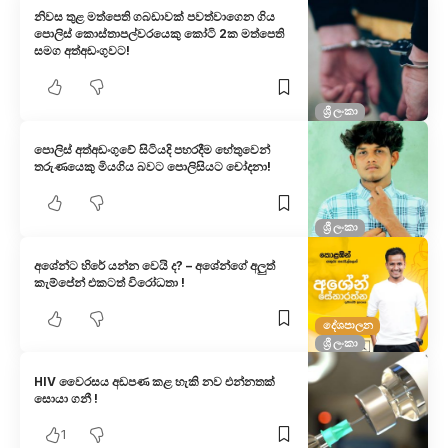
නිවස තුළ මත්පෙති ගබඩාවක් පවත්වාගෙන ගිය
පොලිස් කොස්තාපල්වරයෙකු කෝටි 2ක මත්පෙති
සමග අත්අඩංගුවට!
ශ්‍රී ලංකා
පොලිස් අත්අඩංගුවේ සිටියදි පහරදීම හේතුවෙන්
තරුණයෙකු මියගිය බවට පොලිසියට චෝදනා!
ශ්‍රී ලංකා
අශේන්ට හිරේ යන්න වෙයි ද? – අශේන්ගේ අලුත්
කැම්පේන් එකටත් විරෝධතා !
දේශපාලන
ශ්‍රී ලංකා
HIV වෛරසය අඩපණ කළ හැකි නව එන්නතක්
සොයා ගනී !
1