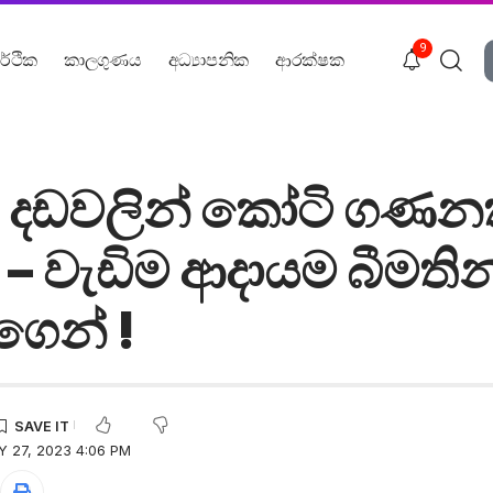
9
ර්ථික
කාලගුණය
අධ්‍යාපනික
ආරක්ෂක
 දඩවලින් කෝටි ගණ
– වැඩිම ආදායම බීමතින්
ගෙන් !
 27, 2023 4:06 PM