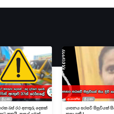
ශ්‍රී ලංකා
අධ්‍යාපනික
ශ්‍රී ලංකා
ාරක බස් රථ අනතුරු දෙකක්
යාපනය සරසවි සිසුවියක් සිය
වසට තුනයි, පාසල් ළමුන්
නසා ගනී !