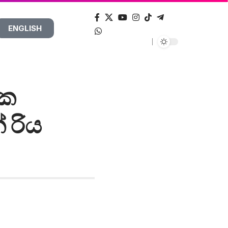
ENGLISH
නක
 රිය