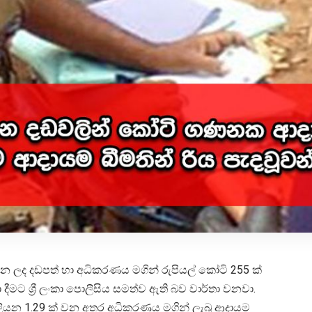
රන ලද දඩපත් හා අධිකරණය මගින් රුපියල් කෝටි 255 ක්
දීමට ශ්‍රී ලංකා පොලීසිය සමත්ව ඇති බව වාර්තා වනවා.
 බිලියන 1.29 ක් වන අතර අධිකරණය මගින් ලැබූ ආදායම