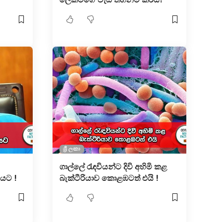
ශ්‍රී ලංකා
ගාල්ලේ රැඳවියන්ට දිවි අහිමි කළ
ෂයට !
බැක්ටීරියාව කොළඹටත් එයි !