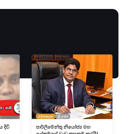
දේශපාලන
ශ්‍රී ලංකා
 දිවි
පාර්ලිමේන්තු නියෝජ්‍ය මහ
ලේකම්ගේ වැඩ තහනම් කරයි!