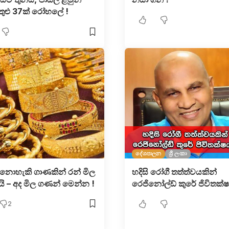
තුළු 37ක් රෝහලේ !
දේශපාලන
ශ්‍රී ලංකා
නොහැකි ගාණකින් රන් මිල
හදිසි රෝගී තත්ත්වයකින්
යි – අද මිල ගණන් මෙන්න !
රෙජිනෝල්ඩ් කුරේ ජිවිතක්
2