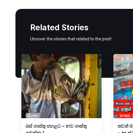
Related Stories
Uncover the stories that related to the post!
ශ්‍රී ලංකා
අනතුරු
බස් ගාස්තු පහළට – නව ගාස්තු
තවත් ම
මෙන්න !
– අද ද