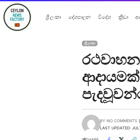
ශ්‍රී ලංකා
දේශපාලන
විදේශ
ක්‍රීඩා
ආ
ශ්‍රී ලංකා
රථවාහන
ආදායමක් 
පැදවූවන්
BY
NO COMMENTS
LAST UPDATED: JULY
SHARE