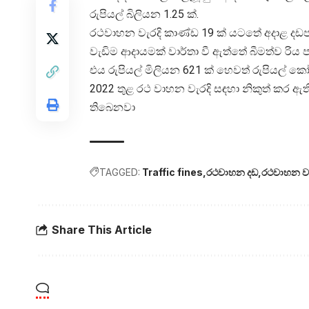
රුපියල් බිලියන 1.25 ක්.
රථවාහන වැරදි කාණ්ඩ 19 ක් යටතේ අදාළ දඩපත් 
වැඩිම ආදායමක් වාර්තා වී ඇත්තේ බීමත්ව රිය 
එය රුපියල් මිලියන 621 ක් හෙවත් රුපියල් කෝ
2022 තුළ රථ වාහන වැරදි සඳහා නිකුත් කර ඇ
තිබෙනවා
TAGGED:
Traffic fines
රථවාහන දඩ
රථවාහන වැ
Share This Article