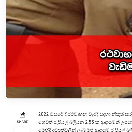
2022 වසරේ දී රථවාහන වැරදි සඳහා නිකුත් ක
හෙවත් රුපියල් බිලියන 2.55 ක ආදායමක් උපයා 
SHARE
මෙහිදී දඩපත්වලින් ලැබූ මුළු ආදායම රුපියල්