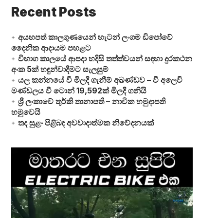
Recent Posts
අයහපත් කාලගුණයෙන් හැටන් ලංගම ඩිපෝවේ
දෛනික ආදායම පහළට
විභාග කාලයේ ආපදා හදිසි තත්ත්වයන් සඳහා දුරකථන
අංක 5ක් හඳුන්වාදීමට සැලසුම්
යල කන්නයේ වී මිලදී ගැනීම් අඛණ්ඩව – වී අලෙවි
මණ්ඩලය වී ටොන් 19,592ක් මිලදී ගනියි
ශ්‍රී ලංකාවේ තුර්කි තානාපති – නාවික හමුදාපති
හමුවෙයි
තද සුළං පිළිබඳ අවවාදාත්මක නිවේදනයක්
Video
Player