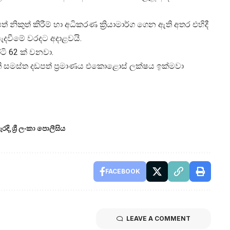
නිකුත් කිරීම් හා අධිකරණ ක්‍රියාමාර්ග ගෙන ඇති අතර එහිදී
පැදවීමේ වරදට අදාළවයි.
ටි 62 ක් වනවා.
ති සමස්ත දඩපත් ප්‍රමාණය එකොළොස් ලක්ෂය ඉක්මවා
රදි
ශ්‍රී ලංකා පොලීසිය
FACEBOOK
LEAVE A COMMENT