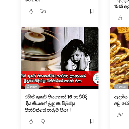
15ක් ඇ
3
ශ්‍රී ලංකා
ශ්‍රී ලංකා
රයිස් කුකර් පියනෙන් 16 හැවිරිදි
ඇදහිය 
දියණියගේ මුහුණ පිළිස්සූ
අඩු වෙ
පින්වත්තේ නරුම පියා !
3