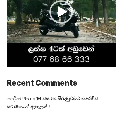
Recent Comments
16 වසරක සිරදඬුවමට එරෙහිව
පෙට්‍රියට්96
on
සරණගෙන් ඇපෑලක් !!