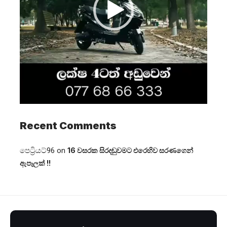
Recent Comments
පෙට්‍රියට්96
on
16 වසරක සිරදඬුවමට එරෙහිව සරණගෙන්
ඇපෑලක් !!