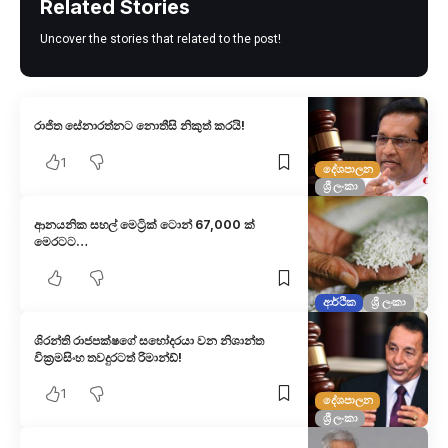
Related Stories
Uncover the stories that related to the post!
රාජිත සේනාරත්නට නොතීසි නිකුත් කරයි!
1
දේශපාලන
ශ්‍රී ලංකා
ආනයනික සහල් මෙට්‍රික් ටොන් 67,000 ක්
මෙරටට…
ආර්ථික
ශ්‍රී ලංකා
ශිරන්ති රාජපක්ෂගේ සහෝදරයා වන නිශාන්ත
වික්‍රමසිංහ තවදුරටත් රිමාන්ඩ්!
1
දේශපාලන
ශ්‍රී ලංකා