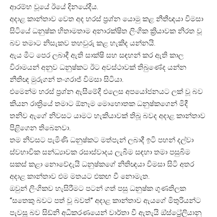
ආරම්භ වූයේ ඊයේ දිනයේදීය.
අදාළ කාන්තාව වෙත අද හරස් ප්‍රශ්න යොමු කළ නීතීඥයා විමසා
සිටියේ ධනුෂ්ක හිතාමතාම අනාරක්ෂිත ලිංගික ක්‍රියාවක නිරත වූ
බව තමාට නිසැකව තහවුරු කළ හැකිද යන්නයි.
ඇය මීට පෙර ලබාදී ඇති සාක්ෂි සහ සඳහන් කර ඇති කාල
විරාමයන් අනුව ධනුෂ්කට ඊට අවස්ථාවක් තිබුණේද යන්න
නීතිඥ මුරුගන් තංගරාජ් විමසා සිටියා.
එමෙන්ම හරස් ප්‍රශ්න ඇසීමේදී එලෙස අපයෝජනයට ලක් වූ බව
කියන රාත්‍රියේ තමාට ඕනෑම මොහොතක ධනුෂ්කගෙන් මිදී
තනිව ඇගේ නිවසට යාමට හැකියාවක් තිබූ බවද අදාළ කාන්තාව
පිළිගෙන තිබෙනවා.
තම නිවසට පැමිණි ධනුෂ්කට මත්පැන් ලබාදී ඉටි පහන් දල්වා
ස්වභාවික සන්ධ්‍යාවක රසාස්වාදය ලැබීම සඳහා තමා පසුබිම
සකස් කළා නොවේදැයි ධනුෂ්කගේ නිතිඥයා විමසා සිටි අතර
අදාළ කාන්තාව එම මතයට එකඟ වී නොමැත.
ඔවුන් ලිංගිකව හැසිරීමට පටන් ගත් පසු ධනුෂ්ක ගුණතිලක
“සතෙකු බවට පත් වූ බවත්” අදාළ කාන්තාව ඇයගේ මිතුරියන්ට
පැවසූ බව සිඩ්නි අධිකරණයෙන් වාර්තා වී ඇතැයි ඔ්ස්ට්‍රේලියානු