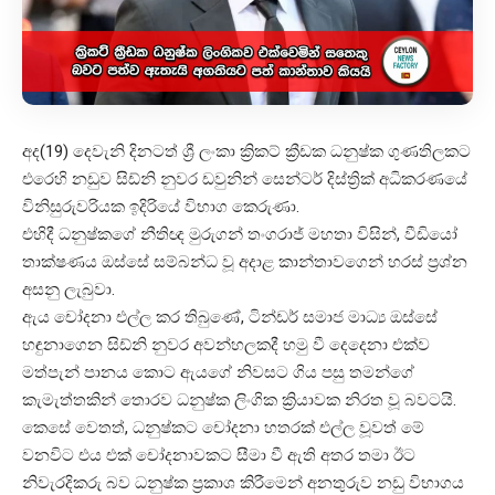
අද(19) දෙවැනි දිනටත් ශ්‍රී ලංකා ක්‍රිකට් ක්‍රීඩක ධනුෂ්ක ගුණතිලකට
එරෙහි නඩුව සිඩ්නි නුවර ඩවුනින් සෙන්ටර් දිස්ත්‍රික් අධිකරණයේ
විනිසුරුවරියක ඉදිරියේ විභාග කෙරුණා.
එහිදී ධනුෂ්කගේ නීතිඥ මුරුගන් තංගරාජ් මහතා විසින්, වීඩියෝ
තාක්ෂණය ඔස්සේ සම්බන්ධ වූ අදාළ කාන්තාවගෙන් හරස් ප්‍රශ්න
අසනු ලැබුවා.
ඇය චෝදනා එල්ල කර තිබුණේ, ටින්ඩර් සමාජ මාධ්‍ය ඔස්සේ
හඳුනාගෙන සිඩ්නි නුවර අවන්හලකදී හමු වී දෙදෙනා එක්ව
මත්පැන් පානය කොට ඇයගේ නිවසට ගිය පසු තමන්ගේ
කැමැත්තකින් තොරව ධනුෂ්ක ලිංගික ක්‍රියාවක නිරත වූ බවටයි.
කෙසේ වෙතත්, ධනුෂ්කට චෝදනා හතරක් එල්ල වූවත් මේ
වනවිට එය එක් චෝදනාවකට සීමා වී ඇති අතර තමා ඊට
නිවැරදිකරු බව ධනුෂ්ක ප්‍රකාශ කිරීමෙන් අනතුරුව නඩු විභාගය