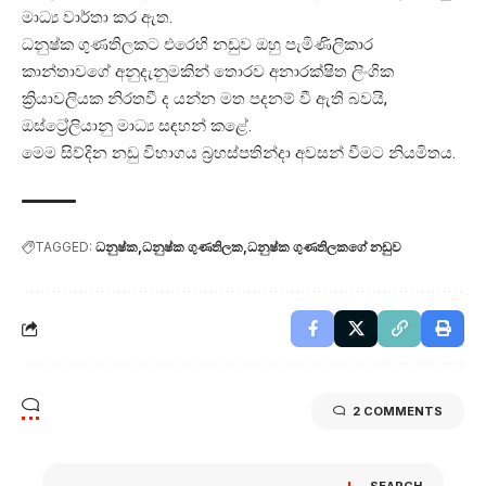
මාධ්‍ය වාර්තා කර ඇත.
ධනුෂ්ක ගුණතිලකට එරෙහි නඩුව ඔහු පැමිණිලිකාර
කාන්තාවගේ අනුදැනුමකින් තොරව අනාරක්ෂිත ලිංගික
ක්‍රියාවලියක නිරතවී ද යන්න මත පදනම් වී ඇති බවයි,
ඔස්ට්‍රේලියානු මාධ්‍ය සඳහන් කළේ.
මෙම සිව්දින නඩු විභාගය බ්‍රහස්පතින්දා අවසන් වීමට නියමිතය.
TAGGED:
ධනුෂ්ක
ධනුෂ්ක ගුණතිලක
ධනුෂ්ක ගුණතිලකගේ නඩුව
2 COMMENTS
SEARCH