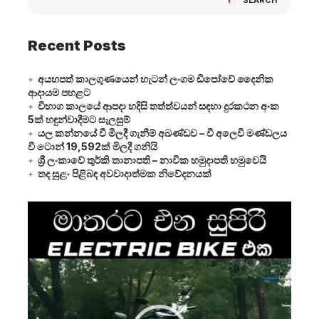
Recent Posts
අයහපත් කාලගුණයෙන් හැටන් ලංගම ඩිපෝවේ දෛනික
ආදායම පහළට
විභාග කාලයේ ආපදා හදිසි තත්ත්වයන් සඳහා දුරකථන අංක
5ක් හඳුන්වාදීමට සැලසුම්
යල කන්නයේ වී මිලදී ගැනීම් අඛණ්ඩව – වී අලෙවි මණ්ඩලය
වී ටොන් 19,592ක් මිලදී ගනියි
ශ්‍රී ලංකාවේ තුර්කි තානාපති – නාවික හමුදාපති හමුවෙයි
තද සුළං පිළිබඳ අවවාදාත්මක නිවේදනයක්
Video
Player