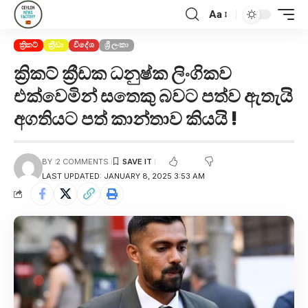
Aa
ක්‍රිකට්
ක්‍රීඩා
විදේශ
ශ්‍රී ලංකා
ක්‍රිකට් ක්‍රීඩක ධනුෂ්ක ලිංගිකව
එක්වෙමින් සතෙකු බවට පත්ව ඇතැයි
අගතියට පත් කාන්තාව කියයි !
BY
2 COMMENTS
LAST UPDATED: JANUARY 8, 2025 3:53 AM