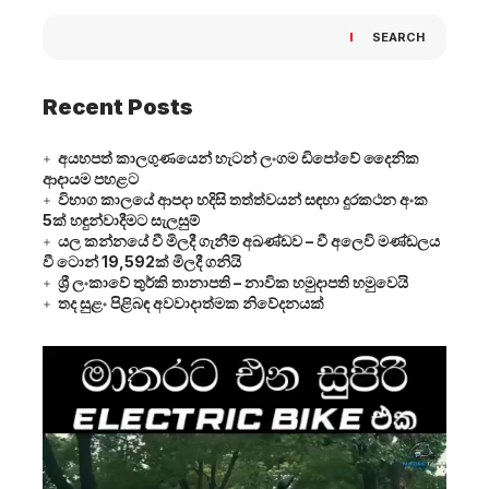
SEARCH
Recent Posts
අයහපත් කාලගුණයෙන් හැටන් ලංගම ඩිපෝවේ දෛනික
ආදායම පහළට
විභාග කාලයේ ආපදා හදිසි තත්ත්වයන් සඳහා දුරකථන අංක
5ක් හඳුන්වාදීමට සැලසුම්
යල කන්නයේ වී මිලදී ගැනීම් අඛණ්ඩව – වී අලෙවි මණ්ඩලය
වී ටොන් 19,592ක් මිලදී ගනියි
ශ්‍රී ලංකාවේ තුර්කි තානාපති – නාවික හමුදාපති හමුවෙයි
තද සුළං පිළිබඳ අවවාදාත්මක නිවේදනයක්
Video
Player