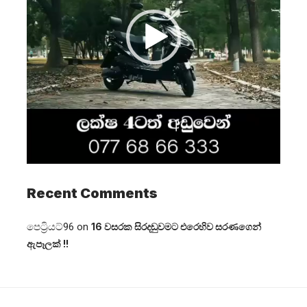
Recent Comments
පෙට්‍රියට්96
on
16 වසරක සිරදඬුවමට එරෙහිව සරණගෙන්
ඇපෑලක් !!