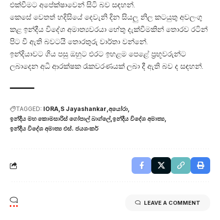
එක්වීමට අපේක්ෂාවෙන් සිටි බව සඳහන්.
කෙසේ වෙතත් හදිසියේ දෙවැනි දින සියලු නිල කටයුතු අවලංගු
කළ ඉන්දීය විදේශ අමාත්‍යවරයා හේතු දැක්වීමකින් තොරව රටින්
පිට වී ඇති බවටයි තොරතුරු වාර්තා වන්නේ.
ඉන්දියාවට ගිය පසු ඔහුට එරට ඉහළම පෙළේ ප්‍රභූවරුන්ට
ලබාදෙන අධි ආරක්ෂක රැකවරණයක් ලබා දී ඇති බව ද සඳහන්.
TAGGED:
IORA
S Jayashankar
අයෝරා
ඉන්දීය මහ කොමසාරිස් ගෝපාල් බාග්ලේ
ඉන්දීය විදේශ අමාත්‍ය
ඉන්දීය විදේශ අමාත්‍ය එස්. ජයශංකර්
LEAVE A COMMENT