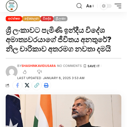
Aa
ආරක්ෂක
දේශපාලන
විදේශ
ශ්‍රී ලංකා
ශ්‍රී ලංකාවට පැමිණි ඉන්දීය විදේශ
අමාත්‍යවරයාගේ ජීවිතය අනතුරේ?
නිල චාරිකාව අතරමග නවතා දමයි
BY
SHASHINKAVIDUSARA
NO COMMENTS
1
LAST UPDATED: JANUARY 8, 2025 3:53 AM