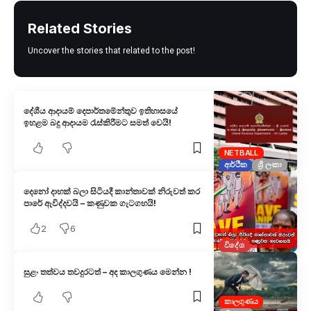
Related Stories
Uncover the stories that related to the post!
දේශීය ආදායම් දෙපාර්තමේන්තුව ඉතිහාසයේ
ඉහළම බදු ආදායම රැස්කිරීමට සමත් වෙයි!
NETBALL
ආර්ථික
ශ්‍රී ලංකා
දෙනෝ දාහක් බලා සිටියදී කාන්තාවක් නිරුවත් කර
පාරේ ඇවිද්දවයි – කණුවක ගැටගහයි!
2
6
විදේශ
සුළං තත්වය තවදුරටත් – අද කාලගුණය මෙන්න !
කාලගුණය