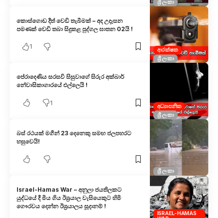
ශ්‍රී ලංකා
කොස්ගොඩ දීත් වෙඩි තැබීමක් – අද උදෑසන
පමණක් වෙඩි තබා සිදුකළ පුද්ගල ඝාතන 02යි !
1
ආරක්ෂක
ශ්‍රී ලංකා
පේරාදෙණිය සරසවි සිසුවාගේ සිරුර අක්බාර්
නේවාසිකාගාරයේ එල්ලෙයි !
1
අධ්‍යාපනික
ශ්‍රී ලංකා
බස් රථය​ක් මගීන් 23 දෙනෙකු සමඟ ජලපහරට
හසුවෙයි!
ශ්‍රී ලංකා
Israel-Hamas War – අනුලා ජයතිලකට
යුද්ධයේ දී මිය ගිය ඊශ්‍රයාල වැසියෙකුට හිමි
ගෞරවය දෙන්න ඊශ්‍රයාලය සූදානම් !
ISRAEL-HAMAS