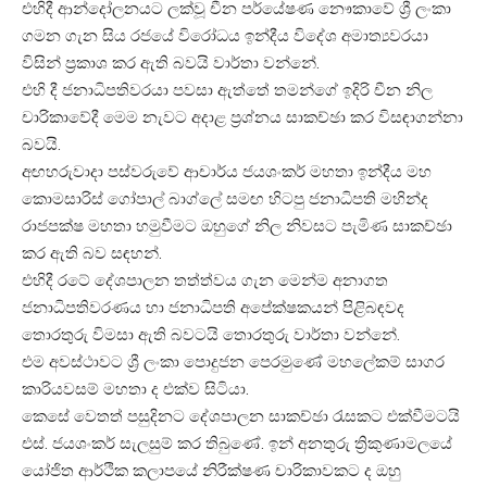
එහිදී ආන්දෝලනයට ලක්වූ චීන පර්යේෂණ නෞකාවේ ශ්‍රී ලංකා
ගමන ගැන සිය රජයේ විරෝධය ඉන්දීය විදේශ අමාත්‍යවරයා
විසින් ප්‍රකාශ කර ඇති බවයි වාර්තා වන්නේ.
එහි දී ජනාධිපතිවරයා පවසා ඇත්තේ තමන්ගේ ඉදිරි චීන නිල
චාරිකාවේදී මෙම නැවට අදාළ ප්‍රශ්නය සාකච්ඡා කර විසඳාගන්නා
බවයි.
අඟහරුවාදා පස්වරුවේ ආචාර්ය ජයශංකර් මහතා ඉන්දීය මහ
කොමසාරිස් ගෝපාල් බාග්ලේ සමඟ හිටපු ජනාධිපති මහින්ද
රාජපක්ෂ මහතා හමුවීමට ඔහුගේ නිල නිවසට පැමිණ සාකච්ඡා
කර ඇති බව සඳහන්.
එහිදී රටේ දේශපාලන තත්ත්වය ගැන මෙන්ම අනාගත
ජනාධිපතිවරණය හා ජනාධිපති අපේක්ෂකයන් පිළිබඳවද
තොරතුරු විමසා ඇති බවටයි තොරතුරු වාර්තා වන්නේ.
එම අවස්ථාවට ශ්‍රී ලංකා පොදුජන පෙරමුණේ මහලේකම් සාගර
කාරියවසම් මහතා ද එක්ව සිටියා.
කෙසේ වෙතත් පසුදිනට දේශපාලන සාකච්ඡා රැසකට එක්වීමටයි
එස්. ජයශංකර් සැලසුම් කර තිබුණේ. ඉන් අනතුරු ත්‍රිකුණාමලයේ
යෝජිත ආර්ථික කලාපයේ නිරීක්ෂණ චාරිකාවකට ද ඔහු