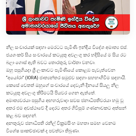
නිල සංචාරයක් සඳහා මෙරටට පැමිණි ඉන්දීය විදේශ අමාත්‍ය එස්.
ජයශංකර් සිය සංචාරයේ කටයුතු අවලංගු කර හදිසියේ ම සිය රට
බලා ගොස් ඇති බවට තොරතුරු වාර්තා වනවා.
ඔහු පසුගියදා ශ්‍රී ලංකාවට පැමිණියේ කොළඹ පැවැත්වෙන
”අයෝරා” (IORA) ජාත්‍යන්තර සමුළුව සඳහා සහභාගිවීම සඳහායි.
කෙසේ වෙතත් ඔහුගේ සංචාරයේ දෙවැනි දිනයේ සියලු නිල
කටයුතු අවලංගු කිරීමටයි පියවර ගෙන ඇත්තේ.
අමාත්‍යවරයා පසුගිය අඟහරුවාදා සවස ජනාධිපතිවරයා හමු වූ
අතර එම අවස්ථාවේ දී දෙරට අතර ගිවිසුම් ගණනාවකට අත්සන්
කළ බව සඳහන්.
අනතුරුව ජනාධිපති රනිල් වික්‍රමසිංහ මහතා සමඟ වෙනම
විශේෂ සාකච්ඡාවක් ද පවත්වා තිබුණා.