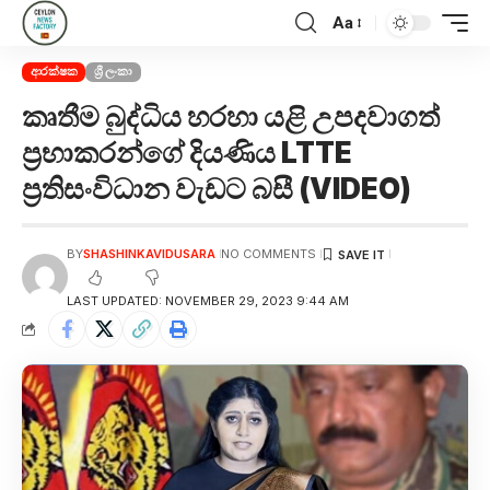
Aa
ආරක්ෂක
ශ්‍රී ලංකා
කෘතීම බුද්ධිය හරහා යළි උපදවාගත්
ප්‍රභාකරන්ගේ දියණිය LTTE
ප්‍රතිසංවිධාන වැඩට බසී (VIDEO)
BY
SHASHINKAVIDUSARA
NO COMMENTS
LAST UPDATED: NOVEMBER 29, 2023 9:44 AM