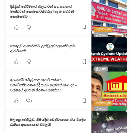
දිස්ත්‍රික් තේරීම්භාර නිලධාරීන් සහ සහකාර
මැතිවරණ කොමසාරිස්වරුන් අද මැතිවරණ
කොමිසමට !
දේශපාලන
ශ්‍රී ලංකා
කොළඹ ආපදාවන්ට ලක්වූ පුද්ගලයන්ට සුබ
ආරංචියක්!
ශ්‍රී ලංකා
ඉලංගෙයි තමිල් අරසු කච්චි පක්ෂය
ජනාධිපතිවරණයේදී සහය දෙන්නේ කාටද? –
පක්ෂයේ අවසන් තීරණය මෙන්න !
1
දේශපාලන
ශ්‍රී ලංකා
බලපත්‍ර අත්හිටුවා තිබියදීත් පවත්වාගෙන ගිය විදේශ
රැකියා ආයතනයක් වටළයි!