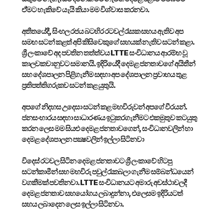
ඒ්මට හැකිවේ යැයි කියා මම විශ්වාස කරනවා.
අතීතයේදී, සිංහල රජය බටහිර රටවල් රැසක සහය ඇතිව අප
සමඟ සටන් කළත් අපි කිසිවෙකුගේ සහයක් නැතිව සටන් කළා.
ශ්‍රී ලංකාවේ අද පවතින තත්ත්වය LTTE සංවිධානය ආරම්භ වූ
කාලවකවානුවට සමානයි. ඉදිරියේදී දෙමළ ජනතාවගේ අයිතීන්
සහ දේශපාලන පිළිගැනීම සඳහා අප දේශපාලන ප්‍රවාහය තුළ
ප්‍රතිපත්තිගරුකව සටන් කළ යුතුයි.
අපගේ නිදහස උදෙසා සටන් කළ මහවිරුවන් අපගේ වීරයන්.
ජනසංහාරය සඳහා සාධාරණය ඉටුකරගැනීමට එකමුතුව කටයුතු
කරන ලෙස මම සියළු දෙමළ ජනතාවගෙන්, සංවිධානවලින් හා
දෙමළ දේශපාලන පක්‍ෂවලින් ඉල්ලා සිටිනවා
විදෙස් රටවල සිටින දෙමළ ජනතාවට ශ්‍රී ලංකාවේ හිටපු
සටන්කාමීන් සහ මහවිරු පවුල් රැකබලා ගැනීම සම්බන්ධයෙන්
වගකීමක් පවතිනවා. LTTE සංවිධානයට අමාරු අවස්ථාවලදී
දෙමළ ජනතාව සහයෝගය ලබාදුන්නා, එලෙසම ඉදිරියටත්
සහය ලබාදෙන ලෙස ඉල්ලා සිටිනවා.