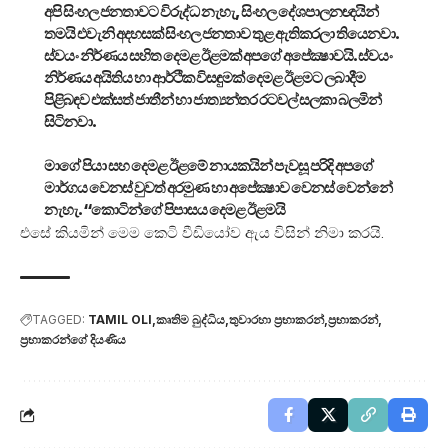
අපි සිංහල ජනතාවට විරුද්ධ නැහැ, සිංහල දේශපාලනඥයින්
තමයි එවැනි අදහසක් සිංහල ජනතාව තුළ ඇතිකරලා තියෙනවා.
ස්වයං නිර්ණය සහිත දෙමළ ඊළමක් අපගේ අපේක්‍ෂාවයි. ස්වයං
නිර්ණය අයිතිය හා ආර්ථික විසඳුමක් දෙමළ ඊළමට ලබාදීම
පිළිබඳව එක්සත් ජාතීන් හා ජාත්‍යන්තර රටවල් සලකා බලමින්
සිටිනවා.
මාගේ පියා සහ දෙමළ ඊළමේ නායකයින් පැවසූ පරිදි අපගේ
මාර්ගය වෙනස් වුවත් අරමුණ හා අපේක්‍ෂාව වෙනස් වෙන්නේ
නැහැ. “කොටින්ගේ පිපාසය දෙමළ ඊළමයි
එසේ කියමින් මෙම කෙටි වීඩියෝව ඇය විසින් නිමා කරයි.
TAGGED:
TAMIL OLI
කෘතිම බුද්ධිය
තුවාරහා ප්‍රභාකරන්
ප්‍රභාකරන්
ප්‍රභාකරන්ගේ දියණිය