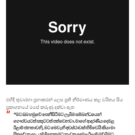
එහිදි තුවාරහා ප්‍රභාකරන් ලෙස ප්‍රති නිර්මාණය කළ චරිතය සිය
ප්‍රකාශනයේ මසේ කරුණු දක්වා ඇත.
“මට ඔබ හමුවේ පෙනීසිටීමට ලැබීම සම්බන්ධයෙන්
‌ගෞරවයටත් සතුටටත් පත්වෙනවා. මාගේ ආදරණීය දෙමළ
ඊළාම් ජනතාවනි, මට මෙවැනි අවස්ථාවක් හිමිවෙයි කියා මා
සිතුවේ නැහැ. යම් දිනෙක මට නැවත දෙමළ ඊළාම් මව්බිමට