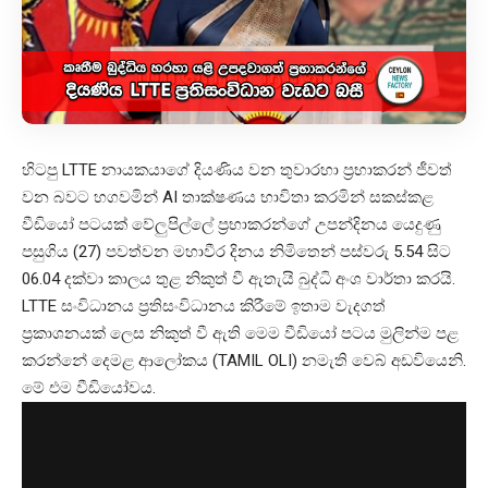
හිටපු LTTE නායකයාගේ දියණිය වන තුවාරහා ප්‍රභාකරන් ජීවත්
වන බවට හගවමින් AI තාක්ෂණය භාවිතා කරමින් සකස්කළ
වීඩියෝ පටයක් වේලුපිල්ලේ ප්‍රභාකරන්ගේ උපන්දිනය යෙදුණු
පසුගිය (27) පවත්වන මහාවීර දිනය නිමිතෙන් පස්වරු 5.54 සිට
06.04 දක්වා කාලය තුළ නිකුත් වී ඇතැයි බුද්ධි අංශ වාර්තා කරයි.
LTTE සංවිධානය ප්‍රතිසංවිධානය කිරීමේ ඉතාම වැදගත්
ප්‍රකාශනයක් ලෙස නිකුත් වී ඇති මෙම වීඩියෝ පටය මුලින්ම පළ
කරන්නේ දෙමළ ආලෝකය (TAMIL OLI) නමැති වෙබ් අඩවියෙනි.
මේ එම වීඩියෝවය.