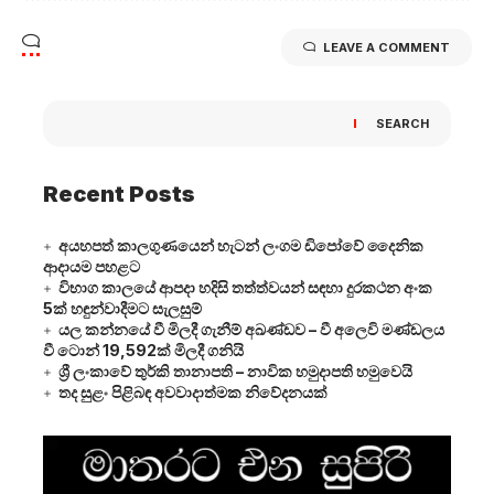
LEAVE A COMMENT
SEARCH
Recent Posts
අයහපත් කාලගුණයෙන් හැටන් ලංගම ඩිපෝවේ දෛනික
ආදායම පහළට
විභාග කාලයේ ආපදා හදිසි තත්ත්වයන් සඳහා දුරකථන අංක
5ක් හඳුන්වාදීමට සැලසුම්
යල කන්නයේ වී මිලදී ගැනීම් අඛණ්ඩව – වී අලෙවි මණ්ඩලය
වී ටොන් 19,592ක් මිලදී ගනියි
ශ්‍රී ලංකාවේ තුර්කි තානාපති – නාවික හමුදාපති හමුවෙයි
තද සුළං පිළිබඳ අවවාදාත්මක නිවේදනයක්
Video
Player