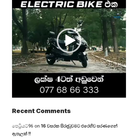
Recent Comments
පෙට්‍රියට්96
on
16 වසරක සිරදඬුවමට එරෙහිව සරණගෙන්
ඇපෑලක් !!