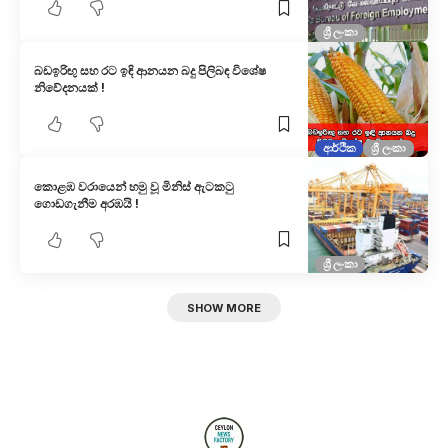
ශ්‍රී ලංකා
බඩඉරිඟු සහ රට ඉඳි ආනයන බදු පිලිබඳ විශේෂ
නිවේදනයක් !
ආර්ථික
ශ්‍රී ලංකා
කොළඹ වරායෙන් හමු වූ මිනිස් ඇටකටු
ගොඩගැනීම අරඹයි !
ශ්‍රී ලංකා
SHOW MORE