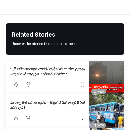
Related Stories
Uncover the stories that related to the post!
වැසි රහිත කාලගුණ තත්ත්වය දිගටම පවතින ලකුණු
– අද දවසේ කාලගුණ වාර්තාව මෙන්න !
කාලගුණය
ශ්‍රී ලංකා
රනාලේ බස් රථ අනතුරක් – සිසුන් 20ක් ඇතුළු 50ක්
රෝහලට !
ශ්‍රී ලංකා