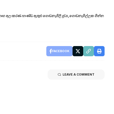
ගෘහ අලංකරණ භාණ්ඩ ඇතුළු ගොඩනැගිලි ද්‍රව්‍ය
ගොඩනැගිල්ලක ගින්න
FACEBOOK
LEAVE A COMMENT