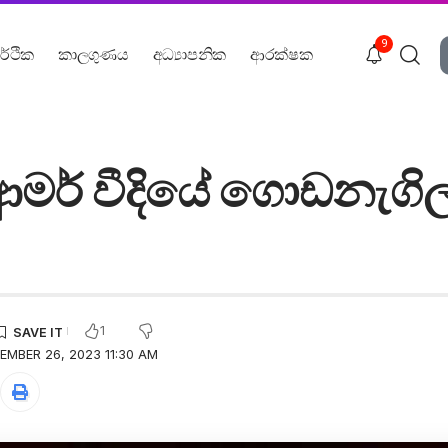
9
ර්ථික
කාලගුණය
අධ්‍යාපනික
ආරක්ෂක
ර් වීදියේ ගොඩනැගි
1
EMBER 26, 2023 11:30 AM