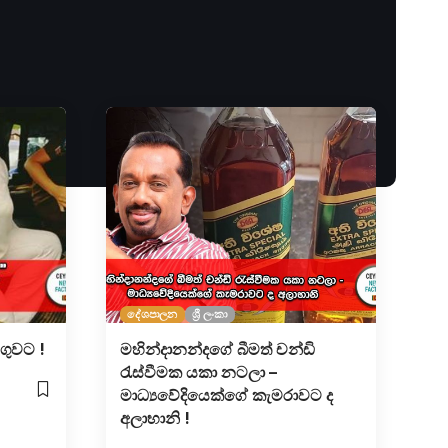
දේශපාලන
ශ්‍රී ලංකා
ගුවට !
මහින්දානන්දගේ බීමත් චන්ඩි
රැස්වීමක යකා නටලා –
මාධ්‍යවේදියෙක්ගේ කැමරාවට ද
අලාභානි !