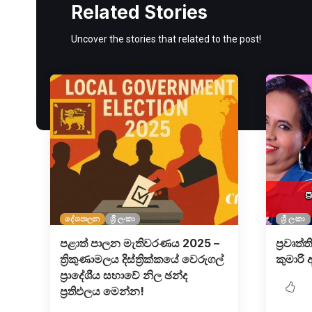
Related Stories
Uncover the stories that related to the post!
දේශපාලන
ශ්‍රී ලංකා
ශ්‍රී ලංකා
පළාත් පාලන මැතිවරණය 2025 –
ප්‍රවෘත්
ත්‍රිකුණාමලය දිස්ත්‍රික්කයේ වෙරුගල්
කුමාරි 
ප්‍රාදේශීය සභාවේ නිල ඡන්ද
ප්‍රතිඵලය මෙන්න!