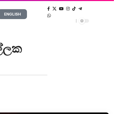
ENGLISH
ල්ලක