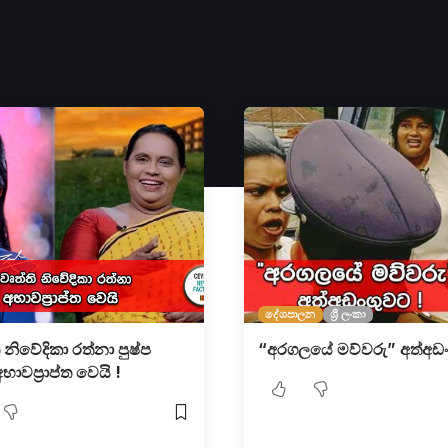
දේශපාලන
ශ්‍රී ලංකා
ති නිවේදිකා රත්නා පුෂ්ප
“අරගලයේ මව්වරු” අත්අඩං
අභාවප්‍රාප්ත වෙයි !