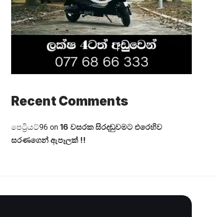
Recent Comments
16 වසරක සිරදඬුවමට එරෙහිව
පෙට්‍රියට්96
on
සරණගෙන් ඇපෑලක් !!