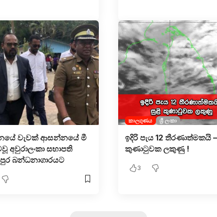
කාලගුණය
ශ්‍රී ලංකා
ගනයේ වැවක් ආසන්නයේ මී
ඉදිරි පැය 12 තීරණාත්මකයි – 
ටවූ අවුරාලංකා සභාපති
කුණාටුවක ලකුණු !
ධපුර බන්ධනාගාරයට
3