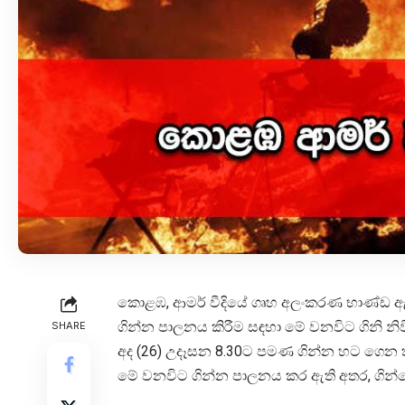
කොළඹ, ආමර් වීදියේ ගෘහ අලංකරණ භාණ්ඩ ඇතුළ
ගින්න පාලනය කිරීම සඳහා මේ වනවිට ගිනි නි
SHARE
අද (26) උදෑසන 8.30ට පමණ ගින්න හට ගෙන තිබ
මේ වනවිට ගින්න පාලනය කර ඇති අතර, ගින්න