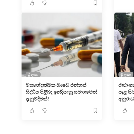
ශ්‍රී ලංකා
ශ්‍රී ලංකා
මතභේදාත්මක ඖෂධ එන්නත්
රාජාං
සිද්ධිය පිළිබඳ ඉන්දියානු සමාගමෙන්
පැළ සි
දැනුම්දීමක්!
අනුරා