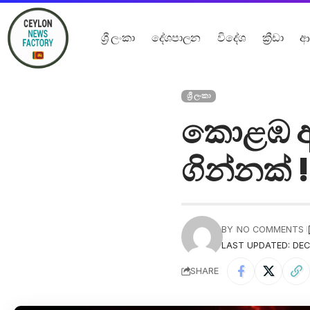
ශ්‍රී ලංකා
දේශපාලන
විදේශ
ක්‍රීඩා
ආ
ශ්‍රී ලංකා
කොළඹ ආම
ගින්නක් !
BY
NO COMMENTS
LAST UPDATED: DEC
SHARE