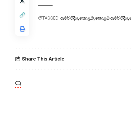
TAGGED:
ආමර් වීදිය
කොළඹ
කොළඹ ආමර් වීදිය
Share This Article