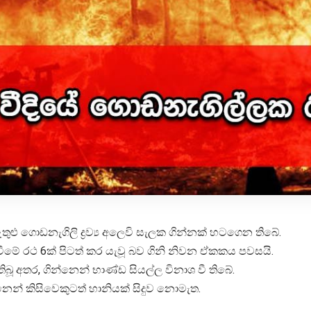
ු ගොඩනැගිලි ද්‍රව්‍ය අලෙවි සැලක ගින්නක් හටගෙන තිබේ.
වීමේ රථ 6ක් පිටත් කර යැවූ බව ගිනි නිවන ඒකකය පවසයි.
ූ අතර, ගින්නෙන් භාණ්ඩ සියල්ල විනාශ වී තිබේ.
ෙන් කිසිවෙකුටත් හානියක් සිදුව නොමැත.