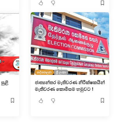
දේශපාලන
ශ්‍රී ලංකා
සුළි
ජාත්‍යන්තර මැතිවරණ නිරීක්ෂකයින්
මැතිවරණ කොමිසම හමුවට !