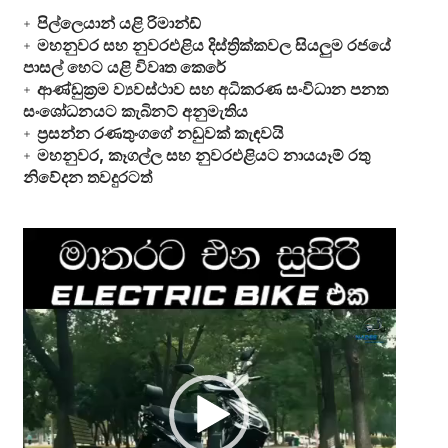
පිල්ලෙයාන් යළි රිමාන්ඩ්
මහනුවර සහ නුවරඑළිය දිස්ත්‍රික්කවල සියලුම රජයේ
පාසල් හෙට යළි විවෘත කෙරේ
ආණ්ඩුක්‍රම ව්‍යවස්ථාව සහ අධිකරණ සංවිධාන පනත
සංශෝධනයට කැබිනට් අනුමැතිය
ප්‍රසන්න රණතුංගගේ නඩුවක් කැඳවයි
මහනුවර, කෑගල්ල සහ නුවරඑළියට නායයෑම් රතු
නිවේදන තවදුරටත්
Video
Player