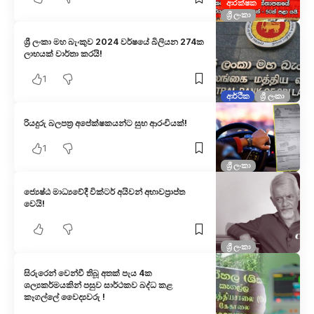
ආරක්ෂක
ශ්‍රී ලංකා
ශ්‍රී ලංකා මහ බැංකුව 2024 වර්ෂයේ බිලියන 274ක
ලාභයක් වාර්තා කරයි!
1
ආර්ථික
ශ්‍රී ලංකා
රියදුරු බලපත්‍ර අපේක්ෂකයන්ට සුභ ආරංචියක්!
1
ශ්‍රී ලංකා
ජ්‍යෙෂ්ඨ මාධ්‍යවේදී වික්ටර් අයිවන් අභාවප්‍රාප්ත
වෙයි!
ශ්‍රී ලංකා
සිරුරෙන් වෙන්වී තිබූ අතක් පැය 4ක
ශල්‍යකර්මයකින් පසුව සාර්ථකව බද්ධ කළ
කෑගල්ලේ වෛද්‍යවරු !