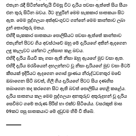
එතැන රැඳී සිටින්නේදැයි විමසූ විට දැරිය පවසා ඇත්තේ සිය සීයා
එන තුරු සිටින බවය. ඊට නුදුරින් මෙම සැකකාර ඝාතකයා සිට
ඇත. මෙම පුද්ගලයා අත්අඩංගුවට ගන්නේ මෙම කාන්තාව ලබා
දුන් තොරතුරු මතය.
එහිදී සැකකාර ඝාතකයා පොලිසියට පවසා ඇත්තේ කාන්තාව
එතැනින් පිටව ගිය අවස්ථාවේ ඔහු මේ දැරියගේ අතින් ඇදගෙන
ලඳු කැලෑවට යන්නට උත්සාහ කළ බවය.
එහිදී දැරිය බියවී කෑ ගසා ඇති නිසා ඔහු ඇයගේ මුව වසා ඇත.
එහිදී දැරිය මරබියෙන් දඟලන්නට වූ නිසා දැරියගේ මුව වසා මීටර්
කීපයක් ඉදිරියට ඇදගෙන ගොස් ප්‍රාණය නිරුද්ධවනතුර මඩේ
ඔබාගෙන සිටි බවත්, ගිලී ගිය දැරියගේ පිටට සිය දණහිස
තබාගෙන තද කරගෙන සිට ඇති බවත් පොලිසිය හෙළි කළේය.
දැරිය ඝාතනය කල මෙම පුද්ගලයා අනතුරුව අතුරුදහන් වූ දැරිය
සෙවීමට ගමේ තරුණ පිරිස් හා එක්ව සිටියේය. වසරකුත් මාස
09කට පසු ඝාතකයාට මේ දඬුවම හිමි වී තිබේ.