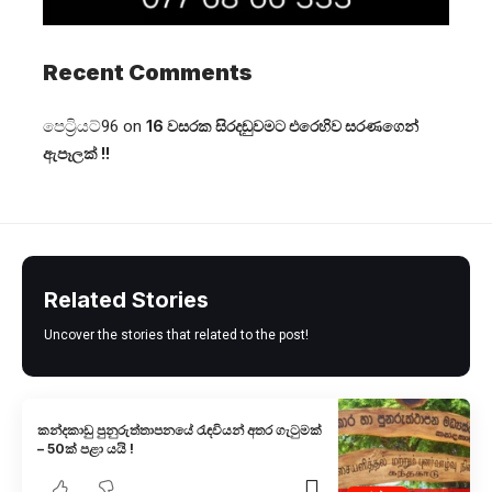
Recent Comments
පෙට්‍රියට්96
on
16 වසරක සිරදඬුවමට එරෙහිව සරණගෙන්
ඇපෑලක් !!
Related Stories
Uncover the stories that related to the post!
කන්දකාඩු පුනුරුත්තාපනයේ රැඳවියන් අතර ගැටුමක්
– 50ක් පළා යයි !