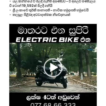
යල කන්නයේ වී මිලදී ගැනීම් අඛණ්ඩව – වී අලෙවි මණ්ඩලය
වී ටොන් 19,592ක් මිලදී ගනියි
ශ්‍රී ලංකාවේ තුර්කි තානාපති – නාවික හමුදාපති හමුවෙයි
තද සුළං පිළිබඳ අවවාදාත්මක නිවේදනයක්
Video
Player