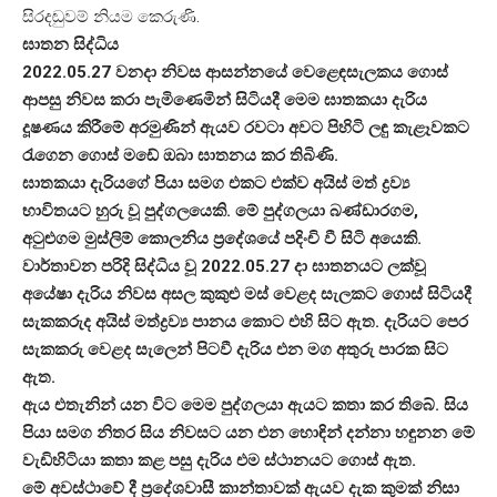
සිරදඬුවම් නියම කෙරුණි.
ඝාතන සිද්ධිය
2022.05.27 වනදා නිවස ආසන්නයේ වෙළෙඳසැලකය ගොස්
ආපසු නිවස කරා පැමිණෙමින් සිටියදී මෙම ඝාතකයා දැරිය
දූෂණය කිරීමේ අරමුණින් ඇයව රවටා අවට පිහිටි ලඳු කැළෑවකට
රැගෙන ගොස් මඩේ ඔබා ඝාතනය කර තිබිණි.
ඝාතකයා දැරියගේ පියා සමග එකට එක්ව අයිස් මත් ද්‍රව්‍ය
භාවිතයට හුරු වූ පුද්ගලයෙකි. මේ පුද්ගලයා බණ්ඩාරගම,
අටුළුගම මුස්ලිම් කොලනිය ප්‍රදේශයේ පදිංචි වී සිටි අයෙකි.
වාර්තාවන පරිදි සිද්ධිය වූ 2022.05.27 දා ඝාතනයට ලක්වූ
අයේෂා දැරිය නිවස අසල කුකුළු මස් වෙළද සැලකට ගොස් සිටියදී
සැකකරුද අයිස් මත්ද්‍රව්‍ය පානය කොට එහි සිට ඇත. දැරියට පෙර
සැකකරු වෙළද සැලෙන් පිටවී දැරිය එන මග අතුරු පාරක සිට
ඇත.
ඇය එතැනින් යන විට මෙම පුද්ගලයා ඇයට කතා කර තිබේ. සිය
පියා සමග නිතර සිය නිවසට යන එන හොඳින් දන්නා හඳුනන මේ
වැඩිහිටියා කතා කළ පසු දැරිය එම ස්ථානයට ගොස් ඇත.
මේ අවස්ථාවේ දී ප්‍රදේශවාසී කාන්තාවක් ඇයව දැක කුමක් නිසා