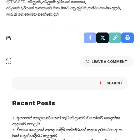
TAGGED:
අටලුගම
අටලුගම දැරියගේ ඝාතකයා
අටලුගම දැරියගේ ඝාතකයාට මාස 9කට පසු දඬුවම්
පාතිමා අයේෂා අක්‍රම්
ෆාරුක් මොහොමඩ් ගනේෂනාදන්
LEAVE A COMMENT
SEARCH
Recent Posts
අයහපත් කාලගුණයෙන් හැටන් ලංගම ඩිපෝවේ දෛනික
ආදායම පහළට
විභාග කාලයේ ආපදා හදිසි තත්ත්වයන් සඳහා දුරකථන අංක
5ක් හඳුන්වාදීමට සැලසුම්