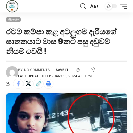
Aa
ශ්‍රී ලංකා
රටම කම්පා කළ අටලුගම දැරියගේ
ඝාතකයාට මාස 9කට පසු දඬුවම්
නියම වෙයි !
BY
NO COMMENTS
LAST UPDATED: FEBRUARY 13, 2024 4:50 PM