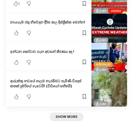
1
ශ්‍රී ලංකා
සෞඛ්‍ය
නායයෑම් රතු නිවේදන දීර්ඝ කල දිස්ත්‍රික්ක මෙන්න!
ශ්‍රී ලංකා
ඉන්ධන කෝටාව ගැන අවසන් තීරණය අද !
දේශපාලන
ශ්‍රී ලංකා
ආරුක්කු නවයේ පාලම නැරඹීමට පැමිණි විදෙස්
කතක් දුම්රියේ ගැටෙයි! (වීඩියෝ සහිතයි)
ශ්‍රී ලංකා
SHOW MORE