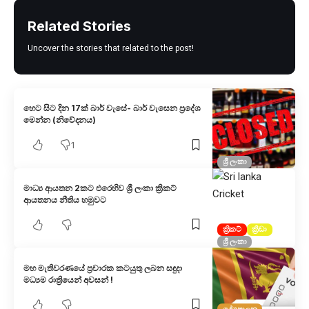
Related Stories
Uncover the stories that related to the post!
හෙට සිට දින 17ක් බාර් වැසේ- බාර් වැසෙන ප්‍රදේශ
මෙන්න (නිවේදනය)
1
ශ්‍රී ලංකා
මාධ්‍ය ආයතන 2කට එරෙහිව ශ්‍රී ලංකා ක්‍රිකට්
ආයතනය නීතිය හමුවට
ක්‍රිකට්
ක්‍රීඩා
ශ්‍රී ලංකා
මහ මැතිවරණයේ ප්‍රචාරක කටයුතු ලබන සඳුදා
මධ්‍යම රාත්‍රියෙන් අවසන් !