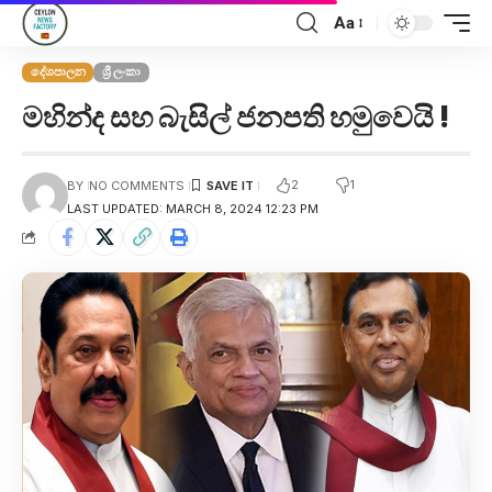
Aa
දේශපාලන
ශ්‍රී ලංකා
මහින්ද සහ බැසිල් ජනපති හමුවෙයි !
2
1
BY
NO COMMENTS
LAST UPDATED: MARCH 8, 2024 12:23 PM