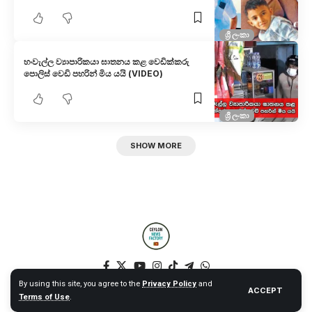
ශ්‍රී ලංකා
හංවැල්ල ව්‍යාපාරිකයා ඝාතනය කළ වෙඩික්කරු
පොලිස් වෙඩි පහරින් මිය යයි (VIDEO)
ශ්‍රී ලංකා
SHOW MORE
By using this site, you agree to the
Privacy Policy
and
ACCEPT
Terms of Use
.
© 2025 Ceylon News Factory. All Rights Reserved. – Web by NT –