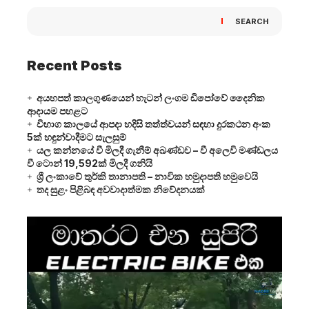
SEARCH
Recent Posts
අයහපත් කාලගුණයෙන් හැටන් ලංගම ඩිපෝවේ දෛනික
ආදායම පහළට
විභාග කාලයේ ආපදා හදිසි තත්ත්වයන් සඳහා දුරකථන අංක
5ක් හඳුන්වාදීමට සැලසුම්
යල කන්නයේ වී මිලදී ගැනීම් අඛණ්ඩව – වී අලෙවි මණ්ඩලය
වී ටොන් 19,592ක් මිලදී ගනියි
ශ්‍රී ලංකාවේ තුර්කි තානාපති – නාවික හමුදාපති හමුවෙයි
තද සුළං පිළිබඳ අවවාදාත්මක නිවේදනයක්
Video
Player