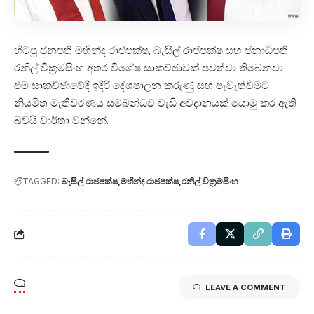
හිටපු ජනපති මහින්ද රාජපක්ෂ, බැසිල් රාජපක්ෂ සහ ජනාධිපති
රනිල් වික්‍රමසිංහ අතර විශේෂ සාකච්ඡාවක් පවත්වා තිබෙනවා.
එම සාකච්ඡාවේදී ඉදිරි දේශපාලන කරුණු සහ පැවැත්වීමට
නියමිත මැතිවරණය සම්බන්ධව වැඩි අවදානයක් යොමු කර ඇති
බවයි වාර්තා වන්නේ.
TAGGED:
බැසිල් රාජපක්ෂ
මහින්ද රාජපක්ෂ
රනිල් වික්‍රමසිංහ
LEAVE A COMMENT