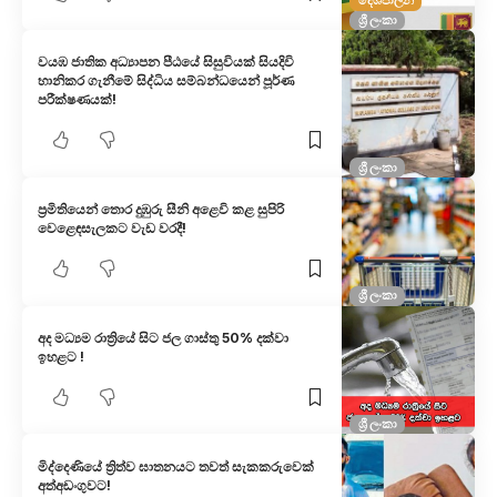
දේශපාලන
ශ්‍රී ලංකා
වයඹ ජාතික අධ්‍යාපන පීඨයේ සිසුවියක් සියදිවි
හානිකර ගැනීමේ සිද්ධිය සම්බන්ධයෙන් පූර්ණ
පරීක්ෂණයක්!
ශ්‍රී ලංකා
ප්‍රමිතියෙන් තොර දුඹුරු සීනි අළෙවි කළ සුපිරි
වෙළෙඳසැලකට වැඩ වරදී!
ශ්‍රී ලංකා
අද මධ්‍යම රාත්‍රියේ සිට ජල ගාස්තු 50% දක්වා
ඉහළට !
ශ්‍රී ලංකා
මිද්දෙණියේ ත්‍රිත්ව ඝාතනයට තවත් සැකකරුවෙක්
අත්අඩංගුවට!