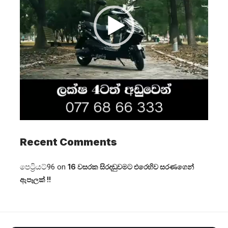
Recent Comments
පෙට්‍රියට්96
on
16 වසරක සිරදඬුවමට එරෙහිව සරණගෙන්
ඇපෑලක් !!