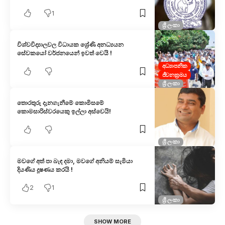
1
ශ්‍රී ලංකා
විශ්වවිද්‍යාලවල විධායක ශ්‍රේණි අනධ්‍යයන
සේවකයෝ වර්ජනයෙන් ඉවත් වෙයි !
අධ්‍යාපනික
ජීවනක්‍රමය
ශ්‍රී ලංකා
තොරතුරු දැනගැනීමේ කොමිසමේ
කොමසාරිස්වරයෙකු ඉල්ලා අස්වෙයි!
ශ්‍රී ලංකා
මවගේ අත් පා බැඳ දමා, මවගේ අනියම් සැමියා
දියණිය දූෂණය කරයි !
2
1
ශ්‍රී ලංකා
SHOW MORE