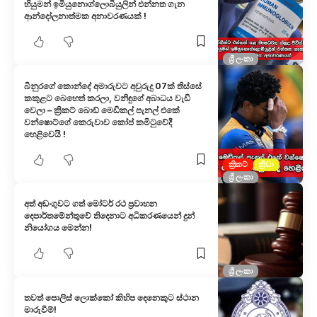
හියුමන් ඉමියුනොග්ලොබියුලින් එන්නත ගැන
ආන්දෝලනාත්මක අනාවරණයක් !
ශ්‍රී ලංකා
බිනුරගේ කොන්දේ අමාරුවට අවුරුදු 07ක් තිස්සේ
කකුළට බෙහෙත් කරලා, වනිඳුගේ අබාධය වැඩි
වෙලා – ක්‍රිකට් බොඩ් මෙඩිකල් පැනල් එකේ
වන්ෂොට්ගේ කෙරුවාව කෝප් කමිටුවේදී
හෙළිවෙයි !
ක්‍රිකට්
ක්‍රීඩා
ශ්‍රී ලංකා
අත් අඩංගුවට ගත් මෝටර් රථ ප්‍රවාහන
දෙපාර්තමේන්තුවේ තිදෙනාට අධිකරණයෙන් දුන්
නියෝගය මෙන්න!
ශ්‍රී ලංකා
තවත් පොලිස් ලොක්කෝ කිහිප දෙනෙකුට ස්ථාන
මාරුවීම්!