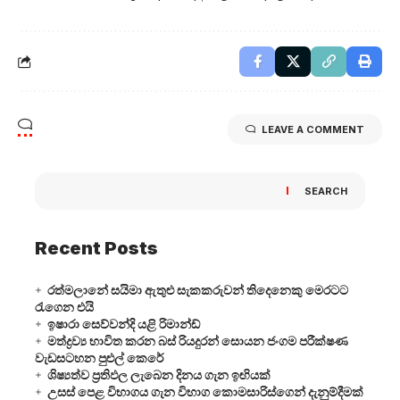
LEAVE A COMMENT
SEARCH
Recent Posts
රත්මලානේ සයිමා ඇතුළු සැකකරුවන් තිදෙනෙකු මෙරටට
රැගෙන එයි
ඉෂාරා සෙව්වන්දි යළි රිමාන්ඩ්
මත්ද්‍රව්‍ය භාවිත කරන බස් රියදුරන් සොයන ජංගම පරීක්ෂණ
වැඩසටහන පුළුල් කෙරේ
ශිෂ්‍යත්ව ප්‍රතිඵල ලැබෙන දිනය ගැන ඉඟියක්
උසස් පෙළ විභාගය ගැන විභාග කොමසාරිස්ගෙන් දැනුම්දීමක්