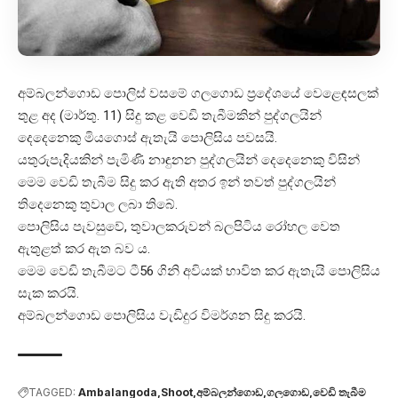
අම්බලන්ගොඩ පොලිස් වසමේ ගලගොඩ ප්‍රදේශයේ වෙළෙඳසලක්
තුළ අද (මාර්තු. 11) සිදු කළ වෙඩි තැබීමකින් පුද්ගලයින්
දෙදෙනෙකු මියගොස් ඇතැයි පොලිසිය පවසයි.
යතුරුපැදියකින් පැමිණි නාඳුනන පුද්ගලයින් දෙදෙනෙකු විසින්
මෙම වෙඩි තැබීම සිදු කර ඇති අතර ඉන් තවත් පුද්ගලයින්
තිදෙනෙකු තුවාල ලබා තිබේ.
පොලිසිය පැවසුවේ, තුවාලකරුවන් බලපිටිය රෝහල වෙත
ඇතුළත් කර ඇත බව ය.
මෙම වෙඩි තැබීමට ටී56 ගිනි අවියක් භාවිත කර ඇතැයි පොලිසිය
සැක කරයි.
අම්බලන්ගොඩ පොලිසිය වැඩිදුර විමර්ශන සිදු කරයි.
TAGGED:
Ambalangoda
Shoot
අම්බලන්ගොඩ
ගලගොඩ
වෙඩි තැබීම