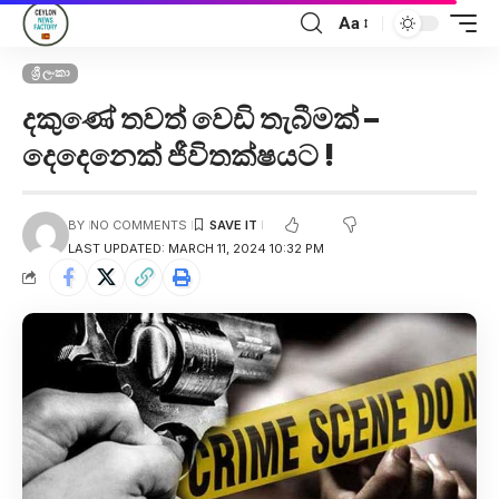
Aa
ශ්‍රී ලංකා
දකුණේ තවත් වෙඩි තැබීමක් –
දෙදෙනෙක් ජීවිතක්ෂයට !
BY
NO COMMENTS
LAST UPDATED: MARCH 11, 2024 10:32 PM