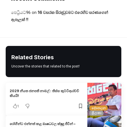
පෙට්‍රියට්96
on
16 වසරක සිරදඬුවමට එරෙහිව සරණගෙන්
ඇපෑලක් !!
Related Stories
Uncover the stories that related to the post!
2029 නියත ජනපති නාමල් : තිස්ස කුට්ටිආරච්චි
කියයි!
1
දේශපාලන
ශ්‍රී ලංකා
රෝගීන්ට එන්නත් කළ ඖෂධවල ක්ෂුද්‍ර ජීවීන් –