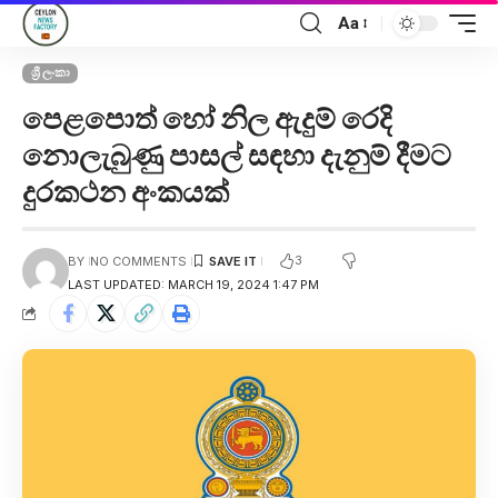
Aa
ශ්‍රී ලංකා
පෙළපොත් හෝ නිල ඇදුම් රෙදි
නොලැබුණු ‍පාසල් සඳහා දැනුම් දීමට
දුරකථන අංකයක්
3
BY
NO COMMENTS
LAST UPDATED: MARCH 19, 2024 1:47 PM