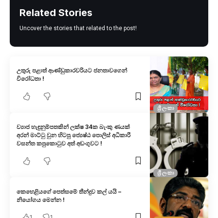
Related Stories
Uncover the stories that related to the post!
උතුරු පළාත් ආණ්ඩුකාරවරියට ජනතාවගෙන්
විරෝධතා !
ශ්‍රී ලංකා
ව්‍යාජ හැඳුනුම්පතකින් ලක්ෂ 34ක බැංකු ණයක්
අරන් මාට්ටු වුන හිටපු ජ්‍යෙෂ්ඨ පොලිස් අධිකාරී
වසන්ත කපුකොටුව අත් අඩංගුවට !
ශ්‍රී ලංකා
කෙහෙළියගේ පෙත්සමේ තීන්දුව කල් යයි –
නියෝගය මෙන්න !
1
1