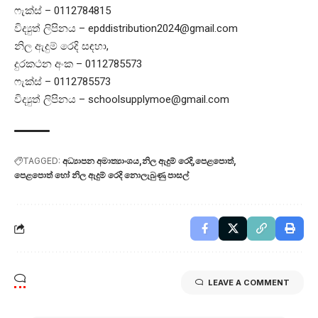
ෆැක්ස් – 0112784815
විද්‍යුත් ලිපිනය –
epddistribution2024@gmail.com
නිල ඇදුම් රෙදි සඳහා,
දුරකථන අංක – 0112785573
ෆැක්ස් – 0112785573
විද්‍යුත් ලිපිනය –
schoolsupplymoe@gmail.com
TAGGED:
අධ්‍යාපන අමාත්‍යාංශය
නිල ඇදුම් රෙදි
පෙළපොත්
පෙළපොත් හෝ නිල ඇදුම් රෙදි නොලැබුණු ‍පාසල්
LEAVE A COMMENT