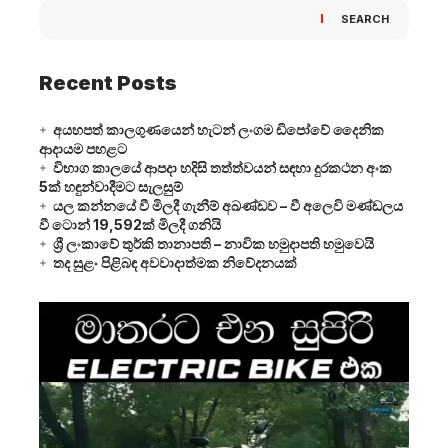
SEARCH
Recent Posts
අයහපත් කාලගුණයෙන් හැටන් ලංගම ඩිපෝවේ දෛනික
ආදායම පහළට
විභාග කාලයේ ආපදා හදිසි තත්ත්වයන් සඳහා දුරකථන අංක
5ක් හඳුන්වාදීමට සැලසුම්
යල කන්නයේ වී මිලදී ගැනීම් අඛණ්ඩව – වී අලෙවි මණ්ඩලය
වී ටොන් 19,592ක් මිලදී ගනියි
ශ්‍රී ලංකාවේ තුර්කි තානාපති – නාවික හමුදාපති හමුවෙයි
තද සුළං පිළිබඳ අවවාදාත්මක නිවේදනයක්
Video
Player