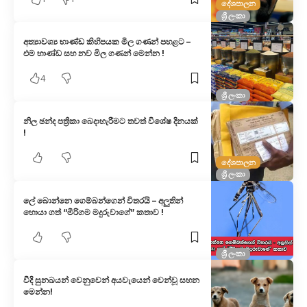
දේශපාලන
ශ්‍රී ලංකා
අත්‍යාවශ්‍ය භාණ්ඩ කිහිපයක මිල ගණන් පහළට –
එම භාණ්ඩ සහ නව මිල ගණන් මෙන්න !
4
ශ්‍රී ලංකා
නිල ඡන්ද පත්‍රිකා බෙදාහැරීමට තවත් විශේෂ දිනයක්
!
දේශපාලන
ශ්‍රී ලංකා
ලේ බොන්නෙ ගෙම්බන්ගෙන් විතරයි – අලුතින්
හොයා ගත් “මීරිගම මදුරුවාගේ” කතාව !
ශ්‍රී ලංකා
වීදි සුනඛයන් වෙනුවෙන් අයවැයෙන් වෙන්වූ සහන
මෙන්න!