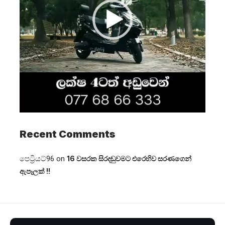
Recent Comments
පෙට්‍රියට්96
on
16 වසරක සිරදඬුවමට එරෙහිව සරණගෙන්
ඇපෑලක් !!