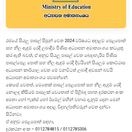
රජයේ සියලු‍ පාසල් සිසුන් වෙත 2024 වර්ෂය‍ට අදාළව පෙළපොත්
සහ නිල ඇඳුම් රෙදි ලබාදීම පිණිස අධ්‍යාපන අමාත්‍යාංශය කටයුතු
කර ඇති බවත්, ඒ අනුව සියලු‍ පාසල් වෙත බෙදාහැරීම පිණිස
පාසල්පෙළ පොත් සහ නිල ඇඳුම් රෙදි දිවයිනේ සියලු‍ම කොට්ඨාස
අධ්‍යාපන කාර්යාල ‍වෙත මේ වනවිටත් ලබාදී අවසන් බවයි
අධ්‍යාපන අමාත්‍යාංශය පවසන්නේ.
කෙසේ වෙතත්, මෙතෙක් පාසල් පෙළපොත් සහ නිල ඇදුම් රෙදි
නොලද කිසියම් පාසලක් වෙතොත් ඒ පිළිබද පහත දුරකථන අංක
අමතා හෝ ෆැක්ස් හෝ ඊමේල් මඟින් වහාම දැනුම් දෙන මෙන්
අධ්‍යාපන අමාත්‍යාංශය අදාළ විදුහල්පතිවරුන් වෙත දන්වා
සිටිනවා.
ඒ අනුව පෙළපොත් සඳහා,
දුරකථන අංක – 0112784815 / 0112785306