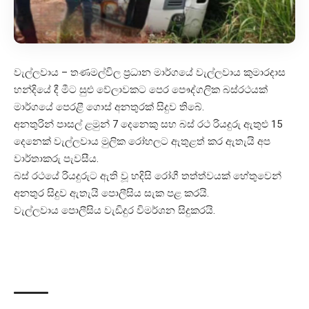
වැල්ලවාය – තණමල්විල ප්‍රධාන මාර්ගයේ වැල්ලවාය කුමාරදාස
හන්දියේ දී මීට සුළු වේලාවකට පෙර පෞද්ගලික බස්රථයක්
මාර්ගයේ පෙරළී ගොස් අනතුරක් සිදුව තිබේ.‍
අනතුරින් පාසල් ළමුන් 7 දෙනෙකු සහ බස් රථ රියදුරු ඇතුළු 15
දෙනෙක් වැල්ලවාය මුලික රෝහලට ඇතුළත් කර ඇතැයි අප
වාර්තාකරු පැවසීය.
බස් රථයේ රියදුරුට ඇති වූ හදිසි රෝගී තත්ත්වයක් හේතුවෙන්
අනතුර සිදුව ඇතැයි පොලීසිය සැක පළ කරයි.
වැල්ලවාය පොලීසිය වැඩිදුර විමර්ශන සිදුකරයි.