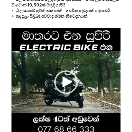
වී ටොන් 19,592ක් මිලදී ගනියි
ශ්‍රී ලංකාවේ තුර්කි තානාපති – නාවික හමුදාපති හමුවෙයි
තද සුළං පිළිබඳ අවවාදාත්මක නිවේදනයක්
Video
Player