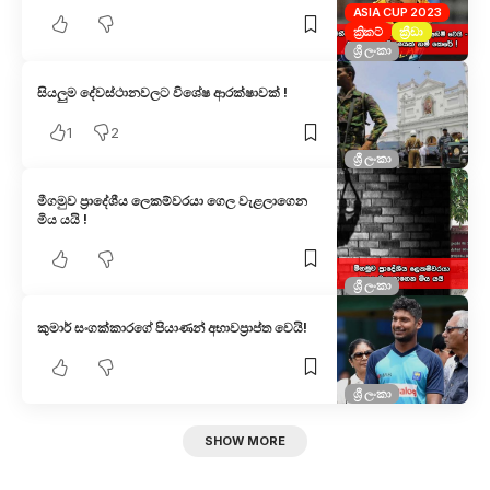
ASIA CUP 2023
ක්‍රිකට්
ක්‍රීඩා
ශ්‍රී ලංකා
සියලුම දේවස්ථානවලට විශේෂ ආරක්ෂාවක් !
1
2
ශ්‍රී ලංකා
මීගමුව ප්‍රාදේශීය ලෙකම්වරයා ගෙල වැළලාගෙන
මිය යයි !
ශ්‍රී ලංකා
කුමාර් සංගක්කාරගේ පියාණන් අභාවප්‍රාප්ත වෙයි!
ශ්‍රී ලංකා
SHOW MORE