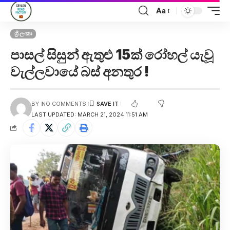
Aa
ශ්‍රී ලංකා
පාසල් සිසුන් ඇතුළු 15ක් රෝහල් යැවූ
වැල්ලවායේ බස් අනතුර !
BY
NO COMMENTS
LAST UPDATED: MARCH 21, 2024 11:51 AM