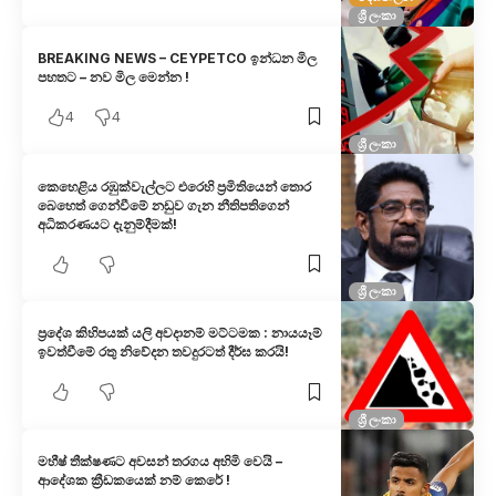
ශ්‍රී ලංකා
BREAKING NEWS – CEYPETCO ඉන්ධන මිල
පහතට – නව මිල මෙන්න !
4
4
ශ්‍රී ලංකා
කෙහෙළිය රඹුක්වැල්ලට එරෙ​හි ප්‍රමිතියෙන් තොර
බෙහෙත් ගෙන්වීමේ නඩුව ගැන නීතිපතිගෙන්
අධිකරණයට දැනුම්දීමක්!
ශ්‍රී ලංකා
ප්‍රදේශ කිහිපයක් යලි අවදානම් මට්ටමක : නායයෑම්
ඉවත්වීමේ රතු නිවේදන තවදුරටත් දීර්ඝ කරයි!
ශ්‍රී ලංකා
මහීෂ් තීක්ෂණට අවසන් තරගය අහිමි වෙයි –
ආදේශක ක්‍රීඩකයෙක් නම් කෙරේ !