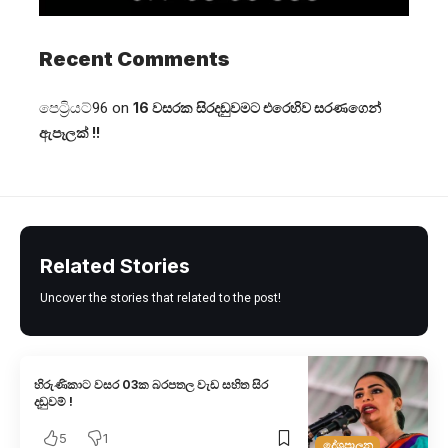
Recent Comments
පෙට්‍රියට්96
on
16 වසරක සිරදඬුවමට එරෙහිව සරණගෙන්
ඇපෑලක් !!
Related Stories
Uncover the stories that related to the post!
හිරුණිකාට වසර 03ක බරපතල වැඩ සහිත සිර
දඬුවම් !
5
1
දේශපාලන