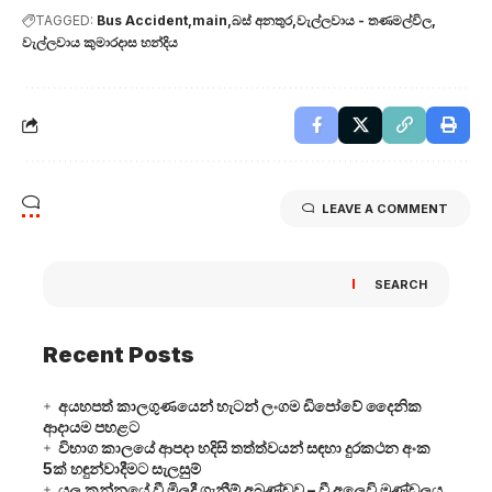
TAGGED:
Bus Accident
main
බස් අනතුර
වැල්ලවාය - තණමල්විල
වැල්ලවාය කුමාරදාස හන්දිය
LEAVE A COMMENT
SEARCH
Recent Posts
අයහපත් කාලගුණයෙන් හැටන් ලංගම ඩිපෝවේ දෛනික
ආදායම පහළට
විභාග කාලයේ ආපදා හදිසි තත්ත්වයන් සඳහා දුරකථන අංක
5ක් හඳුන්වාදීමට සැලසුම්
යල කන්නයේ වී මිලදී ගැනීම් අඛණ්ඩව – වී අලෙවි මණ්ඩලය