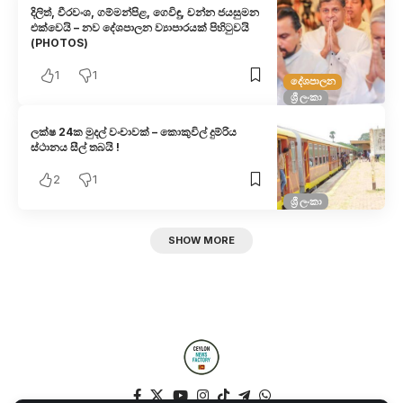
දිලිත්, වීරවංශ, ගම්මන්පිළ, ගෙවිඳු, චන්න ජයසුමන
එක්වෙයි – නව දේශපාලන ව්‍යාපාරයක් පිහිටුවයි
(PHOTOS)
1
1
දේශපාලන
ශ්‍රී ලංකා
ලක්ෂ 24ක මුදල් වංචාවක් – කොකුවිල් දුම්රිය
ස්ථානය සීල් තබයි !
2
1
ශ්‍රී ලංකා
SHOW MORE