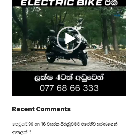
Recent Comments
පෙට්‍රියට්96
on
16 වසරක සිරදඬුවමට එරෙහිව සරණගෙන්
ඇපෑලක් !!