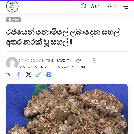
Aa
ශ්‍රී ලංකා
රජයෙන් නොමිලේ ලබාදෙන සහල්
අතර නරක් වූ සහල් !
1
BY
NO COMMENTS
LAST UPDATED: APRIL 26, 2024 3:24 PM