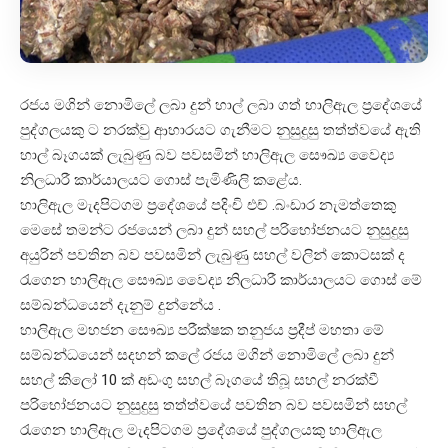
රජය මගින් නොමිලේ ලබා දුන් හාල් ලබා ගත් හාලිඇල ප්‍රදේශයේ
පුද්ගලයකු ට නරක්වු ආහාරයට ගැනීමට නුසුදුසු තත්ත්වයේ ඇති
හාල් බෑගයක් ලැබුණු බව පවසමින් හාලිඇල සෞඛ්‍ය වෛද්‍ය
නිලධාරී කාර්යාලයට ගොස් පැමිණිලි කළේය.
හාලිඇල මැදපිටගම ප්‍රදේශයේ පදිංචි එච් .බංඩාර නැමත්තෙකු
මෙසේ තමන්ට රජයෙන් ලබා දුන් සහල් පරිභෝජනයට නුසුදුසු
අයුරින් පවතින බව පවසමින් ලැබුණු සහල් වලින් කොටසක් ද
රැගෙන හාලිඇල සෞඛ්‍ය වෛද්‍ය නිලධාරී කාර්යාලයට ගොස් මේ
සම්බන්ධයෙන් දැනුම් දුන්නේය .
හාලිඇල මහජන සෞඛ්‍ය පරීක්ෂක තනුජය ප්‍රදීප් මහතා මේ
සම්බන්ධයෙන් සදහන් කලේ රජය මගින් නොමිලේ ලබා දුන්
සහල් කිලෝ 10 ක් අඩංගු සහල් බෑගයේ තිබූ සහල් නරක්වී
පරිභෝජනයට නුසුදුසු තත්ත්වයේ පවතින බව පවසමින් සහල්
රැගෙන හාලිඇල මැදපිටගම ප්‍රදේශයේ පුද්ගලයකු හාලිඇල