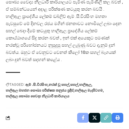
සෞඛ්‍ය වෛද්‍ය නිලධාරී කාර්යාලයට පැමිණ පැමිණිලි කල බවත් ,
ඒ සම්බන්ධයෙන් අදාළ පරීක්ෂණ කටයුතු කරන බවයි .
හාලිඇල ප්‍රාදේශීය ලේකම් ඩබ්ලිව් ඇම් .සී.වීරසිංහ මහතා
පැවසුවේ මේ දිනවල රජය මගින් ජනතාවට නොමිලේ ලබා දෙන
සහල් බෙදා දීමේ කටයුතු හාලිඇල ප්‍රාදේශීය ලේකම්
කොඨ්ඨාශයේ සිදු කරන බවත් , ඉන් එක් අයෙකුට පමණක්
නරක්වූ පරිභෝජනයට නුසුදුසු සහල් ලැබුණු බවට දැනුම් දුන්
බවත්ය. ඔහුට ඒ වෙනුවට වෙනත් කිලෝ 10ක සහල් බෑගයක්
ලබා දුන් බවත් සදහන් කළේය .
TAGGED:
ඇම් .සී.වීරසිංහ
නරක් වූ සහල්
සහල්
හාලිඇල
හාලිඇල මහජන සෞඛ්‍ය පරීක්ෂක තනුජය ප්‍රදීප්
හාලිඇල මැදපිටගම
හාලිඇල සෞඛ්‍ය වෛද්‍ය නිලධාරී කාර්යාලය