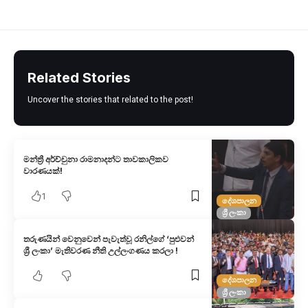
Related Stories
Uncover the stories that related to the post!
මන්ත්‍රී අර්ච්චුනා රාමනාදන්​ට තාවකාලිකව
වාරණයක්!
1
දේශපාලන
ශ්‍රී ලංකා
තරුණයින් වෙනුවෙන් පැවැත්වූ රනිල්ගේ ‘පුළුවන්
ශ්‍රී ලංකා’ මැතිවරණ නීති උල්ලංගණය කරලා !
දේශපාලන
ශ්‍රී ලංකා