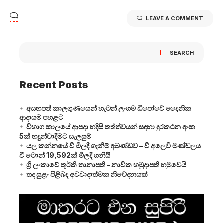
LEAVE A COMMENT
SEARCH
Recent Posts
අයහපත් කාලගුණයෙන් හැටන් ලංගම ඩිපෝවේ දෛනික
ආදායම පහළට
විභාග කාලයේ ආපදා හදිසි තත්ත්වයන් සඳහා දුරකථන අංක
5ක් හඳුන්වාදීමට සැලසුම්
යල කන්නයේ වී මිලදී ගැනීම් අඛණ්ඩව – වී අලෙවි මණ්ඩලය
වී ටොන් 19,592ක් මිලදී ගනියි
ශ්‍රී ලංකාවේ තුර්කි තානාපති – නාවික හමුදාපති හමුවෙයි
තද සුළං පිළිබඳ අවවාදාත්මක නිවේදනයක්
Video
Player