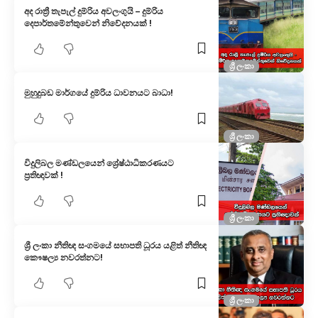
අද රාත්‍රී තැපැල් දුම්රිය අවලංගුයි – දුම්රිය
දෙපාර්තමේන්තුවෙන් නිවේදනයක් !
ශ්‍රී ලංකා
මුහුදුබඩ මාර්ගයේ දුම්රිය ධාවනයට බාධා!
ශ්‍රී ලංකා
විදුලිබල මණ්ඩලයෙන් ශ්‍රේෂ්ඨාධිකරණයට
ප්‍රතිඥාවක් !
ශ්‍රී ලංකා
ශ්‍රී ලංකා නීතිඥ සංගමයේ සභාපති ධූරය යළිත් නීතිඥ
කෞෂල්‍ය නවරත්නට!
ශ්‍රී ලංකා