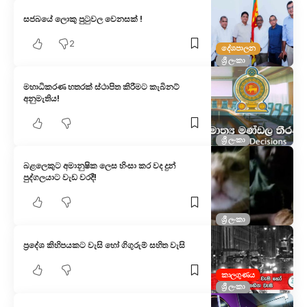
සජබයේ ලොකු පුටුවල වෙනසක් !
2
දේශපාලන
ශ්‍රී ලංකා
මහාධිකරණ හතරක් ස්ථාපිත කිරීමට කැබිනට්
අනුමැතිය!
ශ්‍රී ලංකා
බළලෙකුට අමානුෂික ලෙස හිංසා කර වද දුන්
පුද්ගලයාට වැඩ වරදී!
ශ්‍රී ලංකා
ප්‍රදේශ කිහිපයකට වැසි හෝ ගිගුරුම් සහිත වැසි
කාලගුණය
ශ්‍රී ලංකා