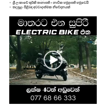
ශ්‍රී ලංකාවේ තුර්කි තානාපති – නාවික හමුදාපති හමුවෙයි
තද සුළං පිළිබඳ අවවාදාත්මක නිවේදනයක්
Video
Player