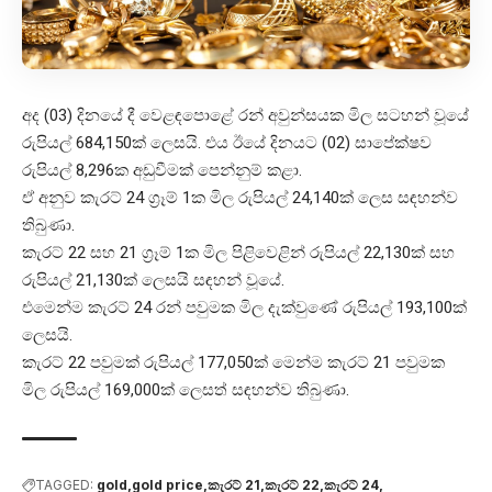
අද (03) දිනයේ දී වෙළඳපොළේ රන් අවුන්සයක මිල සටහන් වූයේ
රුපියල් 684,150ක් ලෙසයි. එය ඊයේ දිනයට (02) සාපේක්ෂව
රුපියල් 8,296ක අඩුවීමක් පෙන්නුම් කළා.
ඒ අනුව කැරට් 24 ග්‍රෑම් 1ක මිල රුපියල් 24,140ක් ලෙස සඳහන්ව
තිබුණා.
කැරට් 22 සහ 21 ග්‍රෑම් 1ක මිල පිළිවෙළින් රුපියල් 22,130ක් සහ
රුපියල් 21,130ක් ලෙසයි සඳහන් වූයේ.
එමෙන්ම කැරට් 24 රන් පවුමක මිල දැක්වුණේ රුපියල් 193,100ක්
ලෙසයි.
කැරට් 22 පවුමක් රුපියල් 177,050ක් මෙන්ම කැරට් 21 පවුමක
මිල රුපියල් 169,000ක් ලෙසත් සඳහන්ව තිබුණා.
TAGGED:
gold
gold price
කැරට් 21
කැරට් 22
කැරට් 24