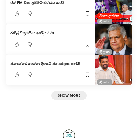
රන් FM වසා දැමීමට තීරණය කරයි !
විනෝදාත්මක
ශ්‍රී ලංකා
රනිල් වික්‍රමසිංහ ඉන්දියාවට!
ශ්‍රී ලංකා
ජාත්‍යන්තර කාන්තා දිනයට ජනපති සුභ පතයි!
ශ්‍රී ලංකා
SHOW MORE