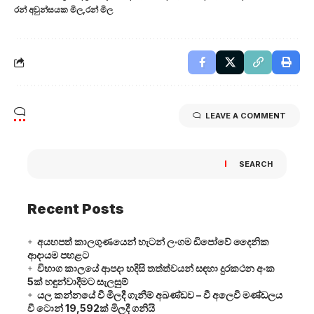
රන් අවුන්සයක මිල
රන් මිල
LEAVE A COMMENT
SEARCH
Recent Posts
අයහපත් කාලගුණයෙන් හැටන් ලංගම ඩිපෝවේ දෛනික
ආදායම පහළට
විභාග කාලයේ ආපදා හදිසි තත්ත්වයන් සඳහා දුරකථන අංක
5ක් හඳුන්වාදීමට සැලසුම්
යල කන්නයේ වී මිලදී ගැනීම් අඛණ්ඩව – වී අලෙවි මණ්ඩලය
වී ටොන් 19,592ක් මිලදී ගනියි