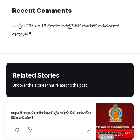
Recent Comments
පෙට්‍රියට්96
on
16 වසරක සිරදඬුවමට එරෙහිව සරණගෙන්
ඇපෑලක් !!
Related Stories
Uncover the stories that related to the post!
ආදායම් දෙපාර්තමේන්තුවේ ලියාපදිංචි වීම අනිවාර්ය
පිරිස මෙන්න !
ශ්‍රී ලංකා