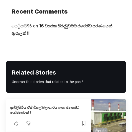
Recent Comments
පෙට්‍රියට්96
on
16 වසරක සිරදඬුවමට එරෙහිව සරණගෙන්
ඇපෑලක් !!
Related Stories
Uncover the stories that related to the post!
ඇඹිලිපිටිය ඒස් ඩීසල් බලාගාරය ගැන ජනපතිට
යෝජනාවක් !
ශ්‍රී ලංකා