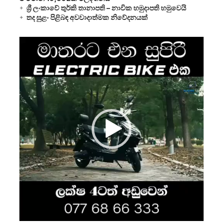
ශ්‍රී ලංකාවේ තුර්කි තානාපති – නාවික හමුදාපති හමුවෙයි
තද සුළං පිළිබඳ අවවාදාත්මක නිවේදනයක්
Video
Player