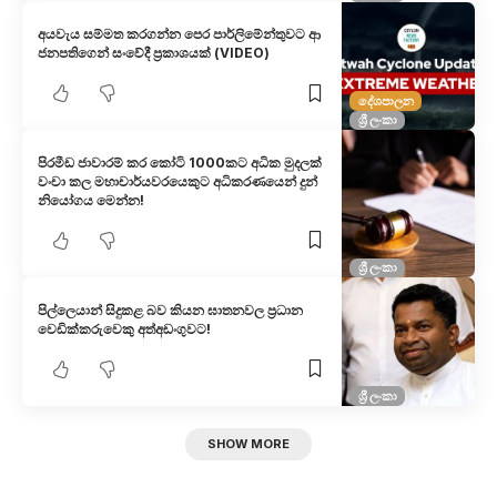
අයවැය සම්මත කරගන්න පෙර පාර්ලිමේන්තුවට ආ
ජනපතිගෙන් සංවේදී ප්‍රකාශයක් (VIDEO)
දේශපාලන
ශ්‍රී ලංකා
පිරමීඩ ජාවාරම් කර කෝටි 1000කට අධික මුදලක්
වංචා කල මහාචාර්යවරයෙකුට අධිකරණයෙන් දුන්
නියෝගය මෙන්න!
ශ්‍රී ලංකා
පිල්ලෙයාන් සිදුකළ බව කියන ඝාතනවල ප්‍රධාන
වෙඩික්කරුවෙකු අත්අඩංගුවට!
ශ්‍රී ලංකා
SHOW MORE