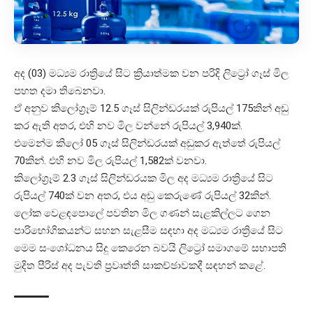
අද (03) මධ්‍යම රාත්‍රියේ සිට ක්‍රියාත්මක වන පරිදි ලිට්‍රෝ ගෑස් මිල
පහත දමා තිබෙනවා.
ඒ අනුව කිලෝග්‍රෑම් 12.5 ගෑස් සිලින්ඩරයක් රුපියල් 175කින් අඩු
කර ඇති අතර, එහි නව මිල වන්නේ රුපියල් 3,940ක්.
එමෙන්ම කිලෝ 05 ගෑස් සිලින්ඩරයක් අඩුකර ඇත්තේ රුපියල්
70කින්. එහි නව මිල රුපියල් 1,582ක් වනවා.
කිලෝග්‍රෑම් 2.3 ගෑස් සිලින්ඩරයක මිල අද මධ්‍යම රාත්‍රියේ සිට
රුපියල් 740ක් වන අතර, එය අඩු කෙරුණේ රුපියල් 32කින්.
ලෝක වෙළඳපොලේ පවතින මිල ගණන් සැළකිල්ලට ගෙන
පාරිභෝගිකයන්ට සහන සැළසීම සඳහා අද මධ්‍යම රාත්‍රියේ සිට
මෙම සංශෝධනය සිදු කෙරෙන බවයි ලිට්‍රෝ සමාගමේ සභාපති
මුදිත පීරිස් අද පැවති ප්‍රවෘත්ති සාකච්ඡාවකදී සඳහන් කළේ.