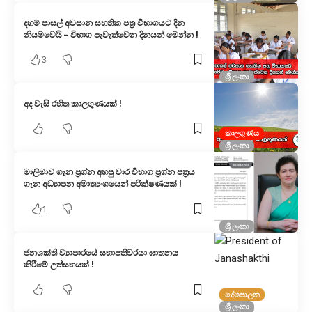
දහම් පාසල් අවසාන සහතික පත්‍ර විභාගයට දින
නියමවෙයි – විභාග පැවැත්වෙන දිනයන් මෙන්න !
3
ශ්‍රී ලංකා
අද වැසි රහිත කාලගුණයක් !
කාලගුණය
ශ්‍රී ලංකා
මාලිමාව ගැන ප්‍රශ්න අහපු වාර විභාග ප්‍රශ්න පත්‍රය
ගැන අධ්‍යාපන අමාත්‍යංශයෙන් පරික්ෂණයක් !
1
ශ්‍රී ලංකා
ජනශක්ති ව්‍යාපාරයේ සභාපතිවරයා ඝාතනය
කිරීමේ උත්සහයක් !
දේශපාලන
ශ්‍රී ලංකා