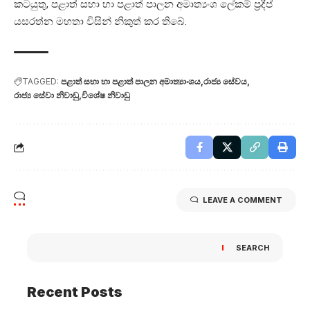
කටයුතු, පළාත් සභා හා පළාත් පාලන අමාත්‍යංශ ලේකම් ප්‍රදීප්
යසරත්න මහතා විසින් නිකුත් කර තිබේ.
TAGGED:
පළාත් සභා හා පළාත් පාලන අමාත්‍යාංශය
රාජ්‍ය සේවය
රාජ්‍ය සේවා නිවාඩු
විශේෂ නිවාඩු
LEAVE A COMMENT
SEARCH
Recent Posts