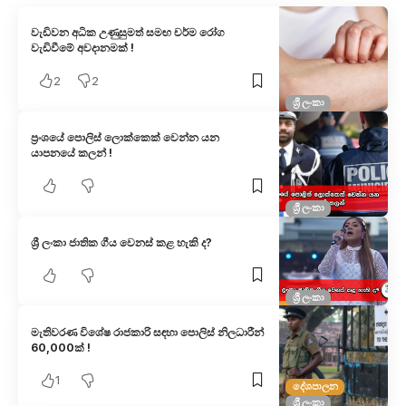
වැඩිවන අධික උණුසුමත් සමඟ චර්ම රෝග
වැඩිවීමේ අවදානමක් !
2
2
ශ්‍රී ලංකා
ප්‍රංශයේ පොලිස් ලොක්කෙක් වෙන්න යන
යාපනයේ කලන් !
ශ්‍රී ලංකා
ශ්‍රී ලංකා ජාතික ගීය වෙනස් කළ හැකි ද?
ශ්‍රී ලංකා
මැතිවරණ විශේෂ රාජකාරි සඳහා පොලිස් නිලධාරීන්
60,000ක් !
1
දේශපාලන
ශ්‍රී ලංකා