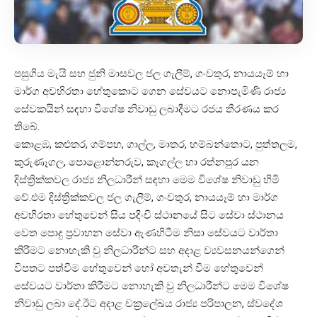
පසුගිය මැයි සහ ජුනි මාසවල ජල ගැලීම්, ගංවතුර, නායයෑම් හා
මාර්ග අවහිරතා හේතුකොට ගෙන සේවයට නොපැමිණි රාජ්‍ය
සේවකයින් සඳහා විශේෂ නිවාඩු ලබාදීමට රජය තීරණය කර
තිබේ.
කොළඹ, කළුතර, ගම්පහ, ගාල්ල, මාතර, හම්බන්තොට, පුත්තලම,
කුරුණෑගල, පොළොන්නරුව, කෑගල්ල හා රත්නපුර යන
දිස්ත්‍රික්කවල රාජ්‍ය නිලධාරීන් සඳහා මෙම විශේෂ නිවාඩු හිමි
වේ.එම දිස්ත්‍රික්කවල ජල ගැලීම්, ගංවතුර, නායයෑම් හා මාර්ග
අවහිරතා හේතුවෙන් සිය පදිංචි ස්ථානයේ සිට සේවා ස්ථානය
වෙත පොදු ප්‍රවාහන සේවා ඇණහිටීම නිසා සේවයට වාර්තා
කිරීමට නොහැකි වු නිලධාරීන්ට සහ අදාළ ව්‍යවසනයන්ගෙන්
විපතට පත්වීම හේතුවෙන් හෝ අවතැන් වීම හේතුවෙන්
සේවයට වාර්තා කිරීමට නොහැකි වු නිලධාරීන්ට මෙම විශේෂ
නිවාඩු ලබා දේ.ඊට අදාළ චක්‍රලේඛය රාජ්‍ය පරිපාලන, ස්වදේශ