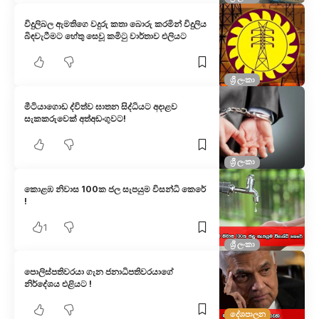
විදුලිබල ඇමතිගෙ වදුරු කතා බොරු කරමින් විදුලිය
බිඳවැටීමට හේතු සෙ​වූ කමිටු වාර්තාව එලියට
ශ්‍රී ලංකා
මීටියාගොඩ ද්විත්ව ඝාතන සිද්ධියට අදාළව
සැකකරුවෙක් අත්අඩංගුවට!
ශ්‍රී ලංකා
කොළඹ නිවාස 100ක ජල සැපයුම විසන්ධි කෙරේ
!
1
ශ්‍රී ලංකා
පොලිස්පතිවරයා ගැන ජනාධිපතිවරයාගේ
නිර්දේශය එළියට !
දේශපාලන