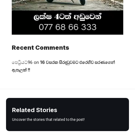
Recent Comments
පෙට්‍රියට්96
on
16 වසරක සිරදඬුවමට එරෙහිව සරණගෙන්
ඇපෑලක් !!
Related Stories
Uncover the stories that related to the post!