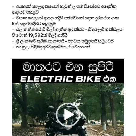
අයහපත් කාලගුණයෙන් හැටන් ලංගම ඩිපෝවේ දෛනික
ආදායම පහළට
විභාග කාලයේ ආපදා හදිසි තත්ත්වයන් සඳහා දුරකථන අංක
5ක් හඳුන්වාදීමට සැලසුම්
යල කන්නයේ වී මිලදී ගැනීම් අඛණ්ඩව – වී අලෙවි මණ්ඩලය
වී ටොන් 19,592ක් මිලදී ගනියි
ශ්‍රී ලංකාවේ තුර්කි තානාපති – නාවික හමුදාපති හමුවෙයි
තද සුළං පිළිබඳ අවවාදාත්මක නිවේදනයක්
Video
Player