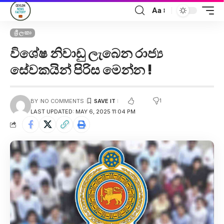
Aa
ශ්‍රී ලංකා
විශේෂ නිවාඩු ලැබෙන රාජ්‍ය
සේවකයින් පිරිස මෙන්න !
1
BY
NO COMMENTS
LAST UPDATED: MAY 6, 2025 11:04 PM