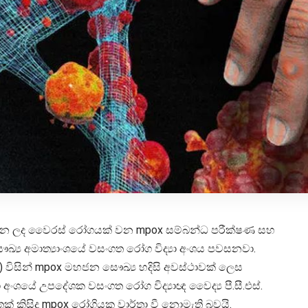
න්වන ලද වෛරස් රෝගයක් වන mpox සම්බන්ධ පරීක්ෂණ සහ
ව සෞඛ්‍ය අමාත්‍යාංශයේ වසංගත රෝග විද්‍යා අංශය පවසනවා.
 විසින් mpox මහජන සෞඛ්‍ය හදිසි අවස්ථාවක් ලෙස
යා අංශයේ උපදේශක වසංගත රෝග විද්‍යාඥ වෛද්‍ය පී.සී.එස්.
් කිසිදු mpox රෝගියකු වාර්තා වී නොමැති බවයි.