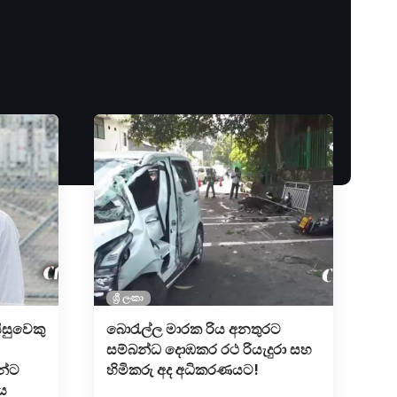
ශ්‍රී ලංකා
ිසුවෙකු
බොරැල්ල මාරක රිය අනතුරට
සම්බන්ධ දොඹකර රථ රියැදුරා සහ
න්ට
හිමිකරු අද අධිකරණයට!
ය