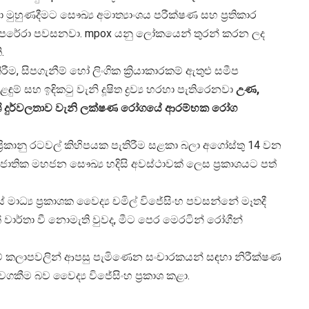
 මුහුණදීමට සෞඛ්‍ය අමාත්‍යාංශය පරීක්ෂණ සහ ප්‍රතිකාර
 පෙරේරා පවසනවා. mpox යනු ලෝකයෙන් තුරන් කරන ලද
.
, සිපගැනීම් හෝ ලිංගික ක්‍රියාකාරකම් ඇතුළු සමීප
ුම් සහ ඉඳිකටු වැනි දූෂිත ද්‍රව්‍ය හරහා පැතිරෙනවා
උණ,
ශ පේශි දුර්වලතාව වැනි ලක්ෂණ රෝගයේ ආරම්භක රෝග
්‍රිකානු රටවල් කිහිපයක පැතිරීම සළකා බලා අගෝස්තු 14 වන
ජාතික මහජන සෞඛ්‍ය හදිසි අවස්ථාවක් ලෙස ප්‍රකාශයට පත්
ාධ්‍ය ප්‍රකාශක වෛද්‍ය චමිල් විජේසිංහ පවසන්නේ මෑතදී
් වාර්තා වී නොමැති වුවද, මීට පෙර මෙරටින් රෝගීන්
ානම් කලාපවලින් ආපසු පැමිණෙන සංචාරකයන් සඳහා නිරීක්ෂණ
ේ වගකීම බව වෛද්‍ය විජේසිංහ ප්‍රකාශ කළා.