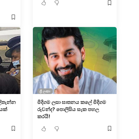
ශ්‍රී ලංකා
්තැන්න
මිදිගම ලසා ඝාතනය කලේ මිදිගම
යක්
රුවන්ද? පොලිසිය සැක පහල
කරයි!