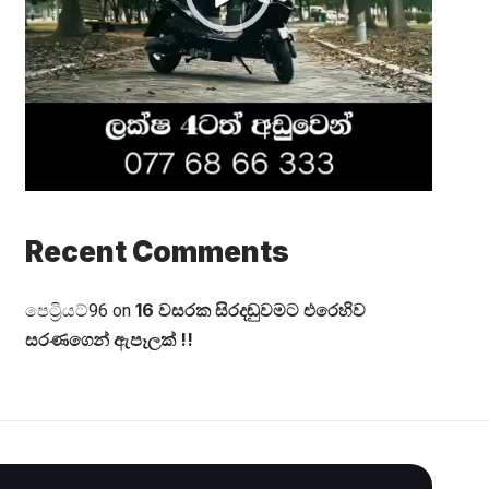
Recent Comments
16 වසරක සිරදඬුවමට එරෙහිව
පෙට්‍රියට්96
on
සරණගෙන් ඇපෑලක් !!