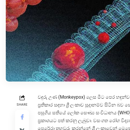
වඳුරු උණ (Monkeypox) ලෙස මීට පෙර හඳු
ප්‍රතිකාර සඳහා ශ්‍රී ලංකාව සූදානම්ව සිටින බ
SHARE
පසුගිය සතියේ ලෝක සෞඛ්‍ය සංවිධානය (WHO)
ප්‍රකාශයට පත් කරනු ලැබුවා. වසංගත රෝග විද්‍
පෙරේරා තහවුරු කරන්නේ ශ්‍රී ලංකාවෙන් මෙතෙක