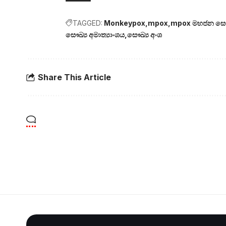
TAGGED:
Monkeypox
mpox
mpox මහජන සෞඛ
සෞඛ්‍ය අමාත්‍යාංශය
සෞඛ්‍ය අංශ
Share This Article