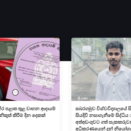
ශ්‍රී ලංකා
ිර පළාත තුළ වාහන ආදායම්
සබරගමුව විශ්වවිද්‍යාලයේ ස
 නිකුත් කිරීම දින දෙකක්
සියදිවි නසාගැනී​මේ සිද්ධිය :
අත්අඩංගුවට ගත් සැකකරුව
අධිකරණයෙන් දුන් නියෝග