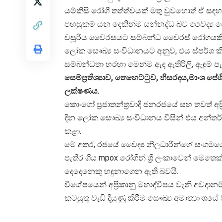
යම්කිසි රෝගී තත්ත්වයක් මතු වුවහොත් ඒ සඳහා
පහසුකම් යන දෙකින්ම සන්නද්ධ බව වෛද්‍ය
වසූරිය වෛරසයට සම්බන්ධ වෛරස් රෝගයකි
ලෝක සෞඛ්‍ය සංවිධානයට අනුව, එය ස්පර්ශ කිරීම
සම්බන්ධතා හරහා මෙන්ම ඇඳ ඇතිරිලි, ඇඳුම් පැළඳ
සෙම්ප්‍රතිශ්‍යාව, තෙහෙට්ටුව, හිසරදය,මාං
ලක්ෂණය.
කොංගෝ ප්‍රජාතන්ත්‍රවාදී ජනරජයේ සහ තවත් අප
දින ලෝක සෞඛ්‍ය සංවිධානය විසින් එය අන්තර්
කළා.
මේ අතර, රජයේ වෛද්‍ය නිලධාරීන්ගේ සංගමයේ ම
පැතිර ගිය mpox රෝගීන් ශ්‍රී ලංකාවෙන් මෙතෙක
දෙදෙනෙකු හඳුනාගෙන ඇති බවයි.
විශේෂයෙන් අප්‍රිකානු මහාද්වීපය වැනි අවද
කටයුතු වැඩි දියුණු කිරීම සෞඛ්‍ය අමාත්‍යාංශය