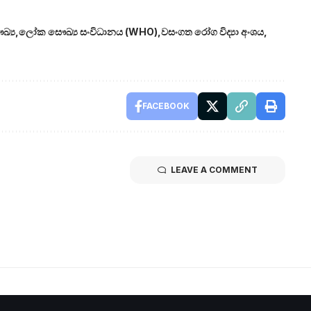
්‍ය
ලෝක සෞඛ්‍ය සංවිධානය (WHO)
වසංගත රෝග විද්‍යා අංශය
FACEBOOK
LEAVE A COMMENT