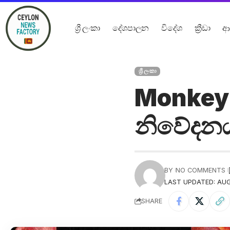
ශ්‍රී ලංකා
දේශපාලන
විදේශ
ක්‍රීඩා
ආ
ශ්‍රී ලංකා
Monkeyp
නිවේදනයක
BY
NO COMMENTS
LAST UPDATED: AUGU
SHARE