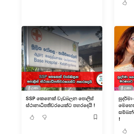
ශ්‍රී ලංකා
ශ්‍රී ලංකා
SSP කෙනෙක් වැඩබලන පොලිස්
සුදර්ම
ස්ථානාධිපතිවරයෙක්ට පහරදෙයි !
මෙහෙ
සම්බන
!