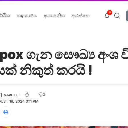
9
ර්ථික
කාලගුණය
අධ්‍යාපනික
ආරක්ෂක
ox ගැන සෞඛ්‍ය අංශ 
් නිකුත් කරයි !
2
ST 18, 2024 3:11 PM