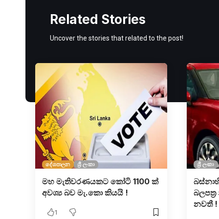
Related Stories
Uncover the stories that related to the post!
දේශපාලන
ශ්‍රී ලංකා
ශ්‍රී ලංකා
මහ මැතිවරණයකට කෝටි 1100 ක්
බස්නාහ
අවශ්‍ය බව මැ.කො කියයි !
බලපත්‍ර
නවතී !
1