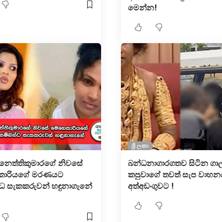
මෙන්න!
ශ්‍රී ලංකා
ා නෙත්තිකුමාරගේ නිවසේ
බන්ධනාගාරගතව සිටින ගාල
කාරියගේ මරණයට
කපුවාගේ තවත් සැප වාහන
්ධ සැකකරුවන් හඳුනාගැනේ
අත්අඩංගුවට !