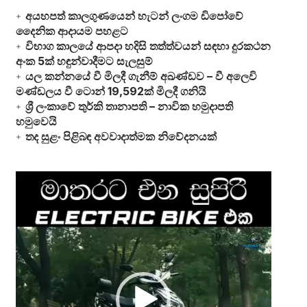
අයහපත් කාලගුණයෙන් හැටන් ලංගම ඩිපෝවේ
දෛනික ආදායම පහළට
විභාග කාලයේ ආපදා හදිසි තත්ත්වයන් සඳහා දුරකථන
අංක 5ක් හඳුන්වාදීමට සැලසුම්
යල කන්නයේ වී මිලදී ගැනීම් අඛණ්ඩව – වී අලෙවි
මණ්ඩලය වී ටොන් 19,592ක් මිලදී ගනියි
ශ්‍රී ලංකාවේ තුර්කි තානාපති – නාවික හමුදාපති
හමුවෙයි
තද සුළං පිළිබඳ අවවාදාත්මක නිවේදනයක්
Video
Player