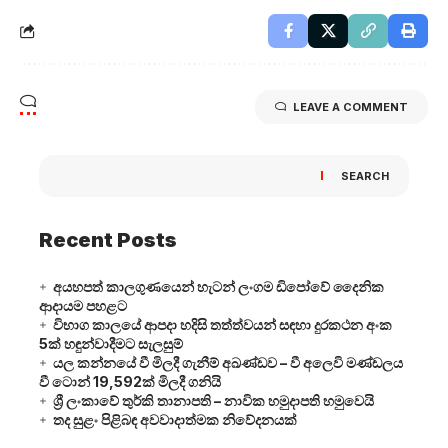
LEAVE A COMMENT
SEARCH
Recent Posts
අයහපත් කාලගුණයෙන් හැටන් ලංගම ඩිපෝවේ දෛනික
ආදායම පහළට
විභාග කාලයේ ආපදා හදිසි තත්ත්වයන් සඳහා දුරකථන අංක
5ක් හඳුන්වාදීමට සැලසුම්
යල කන්නයේ වී මිලදී ගැනීම් අඛණ්ඩව – වී අලෙවි මණ්ඩලය
වී ටොන් 19,592ක් මිලදී ගනියි
ශ්‍රී ලංකාවේ තුර්කි තානාපති – නාවික හමුදාපති හමුවෙයි
තද සුළං පිළිබඳ අවවාදාත්මක නිවේදනයක්