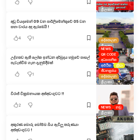
ශ්‍රී ලංකා
අඩු වියදමෙන් 09 වන පාර්ලිමේන්තුවේ 05 වන
සභා වාරය අද ඇරඹෙයි !
4
1
දේශපාලන
ශ්‍රී ලංකා
NEWS
QR CODE
උද්ගතව ඇති ලෝක ඉන්ධන අර්බුදය හමුවේ පාසල්
අධ්‍යාපනික
පැවැත්වීම ගැන දැනුම්දීමක්
ආර්ථික
ක්‍රීඩා
ජීවනක්‍රමය
1
දේශපාලන
ශ්‍රී ලංකා
විරාජ් වික්‍රමනායක අත්අඩංගුවට !!
2
NEWS
නඩු
ශ්‍රී ලංකා
අකුරණ බොරු බෝම්බ බිය ඇවිලූ තරුණයා
අත්අඩංගුවට !