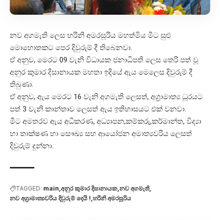
නව අගමැති ලෙස හරිනි අමරසූරිය මහත්මිය මීට සුළු
මොහොතකට පෙර දිවුරුම් දී තිබෙනවා.
ඒ අනුව, මෙරට 09 වැනි විධායක ජනාධිපති ලෙස තෙරි පත් වූ
අනුර කුමාර දිසානායක මහතා ඉදියේ ඇය මෙලෙස දිවුරුම් දී
තිබුණා.
ඒ අනුව, ඇය මෙරට 16 වැනි අගමැති ලෙසත්, අග්‍රාමාත්‍ය ධූරයට
පත් 3 වැනි කාන්තාව ලෙසත් ඇය ඉතිහාසයට එක් වනවා.
මීට අමතරව ඇය අධිකරණ, අධ්‍යාපන,කම්කරු,කර්මාන්ත, විද්‍යා
හා තාක්ෂණ හා සෞඛ්‍ය සහ ආයෝජන අමාත්‍යවරිය ලෙසත්
දිවුරුම් දුන්නා.
TAGGED:
main
අනුර කුමාර දිසානායක
නව අගමැති
නව අග්‍රාමාත්‍යවරිය දිවුරුම් දෙයි !
හරිනි අමරසූරිය