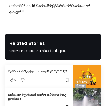
පෙට්‍රියට්96
on
16 වසරක සිරදඬුවමට එරෙහිව සරණගෙන්
ඇපෑලක් !!
Related Stories
Uncover the stories that related to the post!
මැතිවරණ නීති උල්ලංඝනය කළ හිරුට වැඩ වරදියි !
5
1
දේශපාලන
ශ්‍රී ලංකා
ජාතික ජන බලවේගයේ කාන්තා සංවිධානයට ජල
ප්‍රහාරයක් !