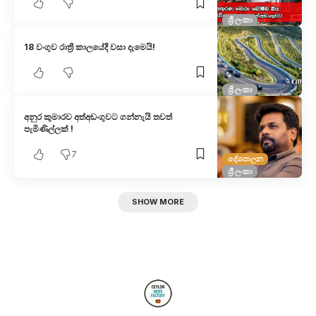
ශ්‍රී ලංකා
18 වංගුව රාත්‍රී කාලයේදී වසා දැමෙයි!
ශ්‍රී ලංකා
අනුර කුමාරව අත්අඩංගුවට ගන්නැයි තවත්
පැමිණිල්ලක් !
7
දේශපාලන
ශ්‍රී ලංකා
SHOW MORE