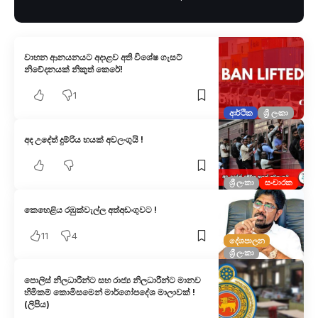
වාහන ආනයනයට අදාළව අති විශේෂ ගැසට්
නිවේදනයක් නිකුත් කෙරේ!
1
ආර්ථික
ශ්‍රී ලංකා
අද උදේත් දුම්රිය හයක් අවලංගුයි !
ශ්‍රී ලංකා
සංචාරක
කෙහෙළිය රඹුක්වැල්ල අත්අඩංගුවට !
11
4
දේශපාලන
ශ්‍රී ලංකා
පොලිස් නිලධාරීන්ට සහ රාජ්‍ය නිලධාරීන්ට මානව
හිමිකම් කොමිසමෙන් මාර්ගෝපදේශ මාලාවක් !
(ලිපිය)