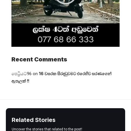
Recent Comments
පෙට්‍රියට්96
on
16 වසරක සිරදඬුවමට එරෙහිව සරණගෙන්
ඇපෑලක් !!
Related Stories
Uncover the stories that related to the post!