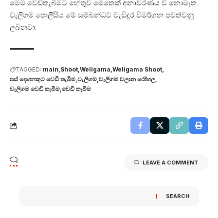
මෙම වෙඩිතැබීමට හේතුව මෙතෙක් අනාවරණය වි නොමැත.
වැලිගම පොලීසිය මේ සම්බන්ධව වැඩිදුර විමර්ශන පවත්වනු
ලබනවා.
TAGGED:
main
Shoot
Weligama
Weligama Shoot
පස් දෙනෙකුට වෙඩි තැබීම
වැලිගම
වැලිගම වලාන රෝහල
වැලිගම වෙඩි තැබීම
වෙඩි තැබීම
LEAVE A COMMENT
SEARCH