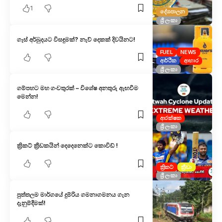
1
දේශපාලන
ශ්‍රී ලංකා
ගෑස් අර්බුදයට විසඳුමක්? නැව් දෙකක් දිවයිනට!
FUEL
NEWS
ආර්ථික
ආහාර
ශ්‍රී ලංකා
ගම්පහට මහ ගංවතුරක් – විශේෂ අනතුරු ඇඟවීම
මෙන්න!
ආරක්ෂක
ශ්‍රී ලංකා
ක්‍රිකට් ක්‍රීඩකයින් දෙදෙනෙක්ට කොවිඩ් !
ක්‍රිකට්
ක්‍රීඩා
ශ්‍රී ලංකා
පුත්තලම මාර්ගයේ දුම්රිය ගමනාගමනය ගැන
දැනුම්දීමක්!