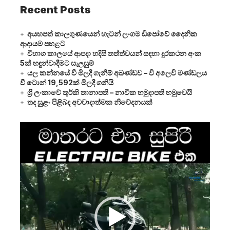
Recent Posts
අයහපත් කාලගුණයෙන් හැටන් ලංගම ඩිපෝවේ දෛනික
ආදායම පහළට
විභාග කාලයේ ආපදා හදිසි තත්ත්වයන් සඳහා දුරකථන අංක
5ක් හඳුන්වාදීමට සැලසුම්
යල කන්නයේ වී මිලදී ගැනීම් අඛණ්ඩව – වී අලෙවි මණ්ඩලය
වී ටොන් 19,592ක් මිලදී ගනියි
ශ්‍රී ලංකාවේ තුර්කි තානාපති – නාවික හමුදාපති හමුවෙයි
තද සුළං පිළිබඳ අවවාදාත්මක නිවේදනයක්
Video
Player