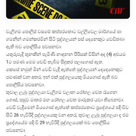
වැලිගම පොලිස් වසමේ කප්පරතොට වල්ලිවෙල මාර්ගයේ පා
ගමනින් ගමන්කරමින් සිටි පුද්ගලයන් පස් දෙනෙකුට වෙඩිතබා
ඇති බව පොලීසිය පවසනවා.
යතුරුපැදි තුනකින් පැමිණි නාඳුනන පිරිසක් විසින් අද (4) අළුයම
1ට පමණ මෙම වෙඩි තැබීම සිදුකර පලාගොස් ඇත.
කෙසේ නමුත් මින් වෙඩි වැදී ඇත්තේ පුද්ගලයන් දෙදෙනෙකුට
පමණක් වන අතර, ඉන් එක් පුද්ගලයෙකු මියගොස් ඇති බව
පොලීසිය පවසනවා.
තුවාල ලැබූ පුද්ගලයා වැලිගම වලාන රෝහල වෙත රැගෙන
ගොස්, පසුව මාතර මහ රෝහල වෙත මාරුකර යවා තිබෙනවා.
වෙඩි වැදීමෙන් මියගොස් ඇත්තේ කප්පරතොට ප්‍රදේශයේ පදිංචිව
සිටි 26 හැවිරිදි පුද්ගලයෙකු වන අතර, තුවාල ලැබූ පුද්ගලයා ද එම
ප්‍රදේශයේම පදිංචි 29 හැවිරිදි පුද්ගලයෙක් බව පොලීසිය
පවසනවා.