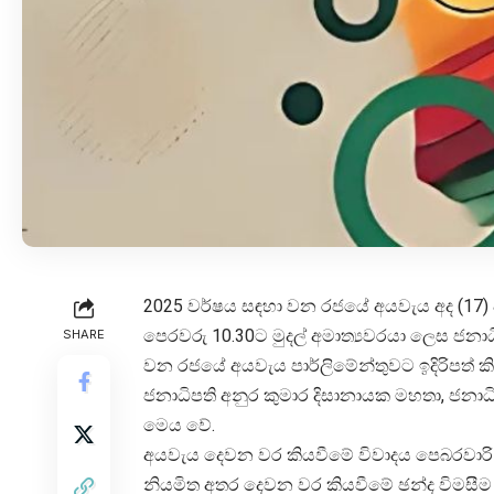
2025 වර්ෂය සඳහා වන රජයේ අයවැය අද (17) පා
පෙරවරු 10.30ට මුදල් අමාත්‍යවරයා ලෙස ජනාධ
SHARE
වන රජයේ අයවැය පාර්ලිමේන්තුවට ඉදිරිපත් ක
ජනාධිපති අනුර කුමාර දිසානායක මහතා, ජනාධ
මෙය වේ.
අයවැය දෙවන වර කියවීමේ විවාදය පෙබරවාරි 1
නියමිත අතර දෙවන වර කියවීමේ ඡන්ද විමසීම 