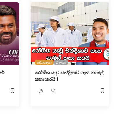
දේශපාලන
ශ්‍රී ලංකා
රේ
රෝහිත යැවූ චන්ද්‍රිකාව ගැන නාමල්
කතා කරයි !