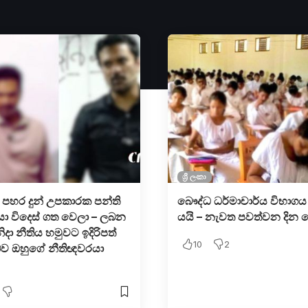
ශ්‍රී ලංකා
ට පහර දුන් උපකාරක පන්ති
බෞද්ධ ධර්මාචාර්ය විභාගය
යා විදෙස් ගත වෙලා – ලබන
යයි – නැවත පවත්වන දින 
දා නීතිය හමුවට ඉදිරිපත්
10
2
ව ඔහුගේ නීතිඥවරයා