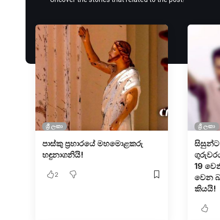
ශ්‍රී ලංකා
ශ්‍රී ලංකා
පාස්කු ප්‍රහාරයේ මහමොළකරු
සිසුන්
හඳුනාගනියි!
ගුරුවර
19 වෙනි
2
වෙන බ
කියයි!