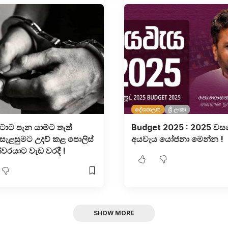
දේශපාලන
ශ්‍රී ලංකා
ටාට පැන යාමට තැත්
Budget 2025 : 2025 වස
 සැළසුමට උදව් කළ පොලිස්
අයවැය යෝජනා මෙන්න !
වරයාට වැඩ වරදී !
SHOW MORE