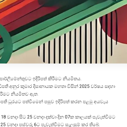
ර්ලිමේන්තුවට ඉදිරිපත් කිරීමට නියමිතය.
ිපති අනුර කුමාර දිසානායක මහතා විසින් 2025 වර්ෂය සඳහා
ිරීමට නියමිතව ඇත.
ිපති ධූරයට පත්වීමෙන් පසුව ඉදිරිපත් කරන පළමු අයවැය
8 වනදා සිට 25 වනදා දක්වා දින 07ක කාලයක් පැවැත්වීමට
25 වනදා පස්වරු 6ට පැවැත්වීමට සැලසුම් කර තිබේ.