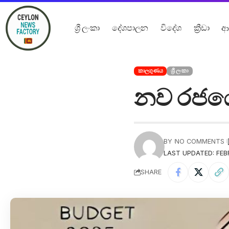
ශ්‍රී ලංකා
දේශපාලන
විදේශ
ක්‍රීඩා
ආ
කාලගුණය
ශ්‍රී ලංකා
නව රජයේ
BY
NO COMMENTS
LAST UPDATED: FEB
SHARE