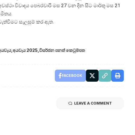
ස්ථා විවාදය පෙබරවාරි මස 27 වන දින සිට මාර්තු මස 21
යමිතය.
වැත්වීමට සැලසුම් කර ඇත.
අයවැය
අයවැය 2025
විසර්ජන පනත් කෙටුම්පත
FACEBOOK
LEAVE A COMMENT