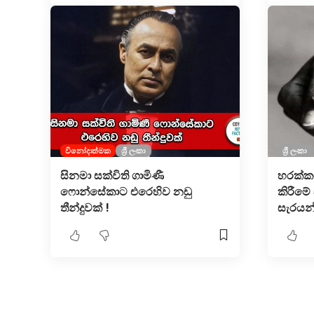
විනෝදාත්මක
ශ්‍රී ලංකා
ශ්‍රී ලංකා
සිනමා සක්විති ගාමිණී
හරක්ක
ෆොන්සේකාට එරෙහිව නඩු
කිරීමේ
තීන්දුවක් !
සැරයන්