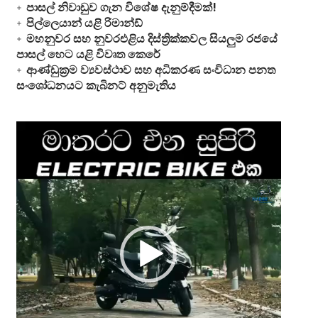
පාසල් නිවාඩුව ගැන විශේෂ දැනුම්දීමක්!
පිල්ලෙයාන් යළි රිමාන්ඩ්
මහනුවර සහ නුවරඑළිය දිස්ත්‍රික්කවල සියලුම රජයේ
පාසල් හෙට යළි විවෘත කෙරේ
ආණ්ඩුක්‍රම ව්‍යවස්ථාව සහ අධිකරණ සංවිධාන පනත
සංශෝධනයට කැබිනට් අනුමැතිය
Video
Player