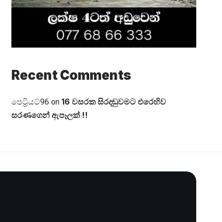
Recent Comments
16 වසරක සිරදඬුවමට එරෙහිව
පෙට්‍රියට්96
on
සරණගෙන් ඇපෑලක් !!