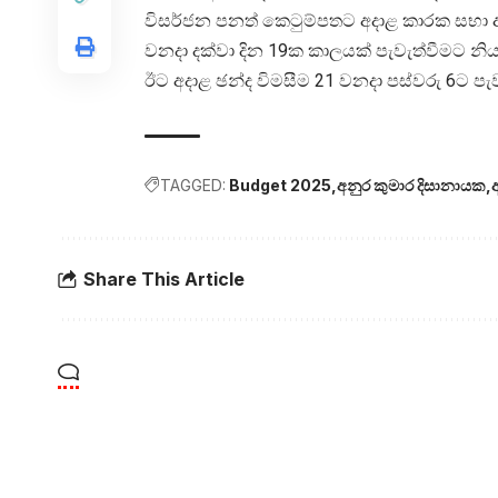
විසර්ජන පනත් කෙටුම්පතට අදාළ කාරක සභා අව
වනදා දක්වා දින 19ක කාලයක් පැවැත්වීමට නි
ඊට අදාළ ඡන්ද විමසීම 21 වනදා පස්වරු 6ට පැ
TAGGED:
Budget 2025
අනුර කුමාර දිසානායක
Share This Article