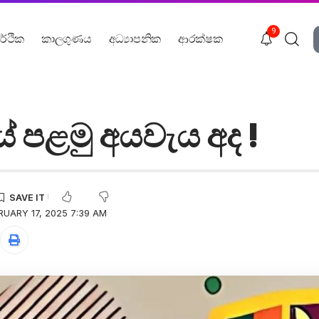
9
ර්ථික
කාලගුණය
අධ්‍යාපනික
ආරක්ෂක
 පළමු අයවැය අද !
RUARY 17, 2025 7:39 AM