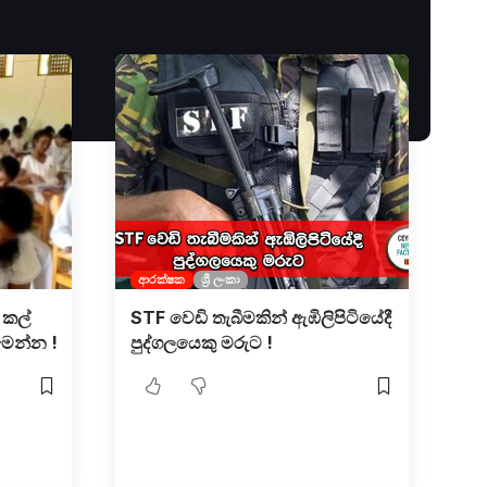
ආරක්ෂක
ශ්‍රී ලංකා
 කල්
STF වෙඩි තැබීමකින් ඇඹිලිපිටියේදී
මෙන්න !
පුද්ගලයෙකු මරුට !