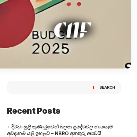
SEARCH
Recent Posts
දිට්වා සුළි කුණාටුවෙන් බලපෑ ප්‍රදේශවල නායයෑම්
අවදානම යළි ඉහළට – NBRO අනතුරු අඟවයි