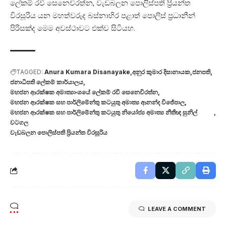
ලේකම් රවී සෙනෙවිරත්න, වැඩබලන පොලිස්පති ප්‍රියන්ත
විරසූරිය යන මහත්වරුද බස්නාහිර පළාත් පොලිස් ප්‍රධානීන්
පිරිසක්ද මෙම අවස්ථාවට එක්ව සිටියහ.
TAGGED:
Anura Kumara Disanayake
අනුර කුමාර දිසානායක
ජනපති
ජනාධිපති ලේකම් කාර්යාලය
මහජන ආරක්ෂක අමාත්‍යාංශයේ ලේකම් රවී සෙනෙවිරත්න
මහජන ආරක්ෂක සහ පාර්ලිමේන්තු කටයුතු අමාත්‍ය ආනන්ද විජේපාල
මහජන ආරක්ෂක සහ පාර්ලිමේන්තු කටයුතු නියෝජ්‍ය අමාත්‍ය නීතීඥ සුනිල්
වටගල
වැඩබලන පොලිස්පති ප්‍රියන්ත විරසූරිය
LEAVE A COMMENT