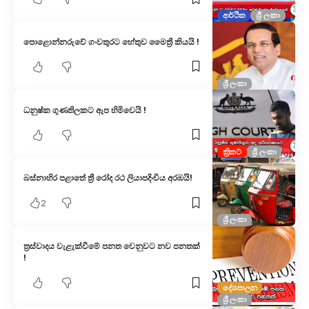
ආර්ථික
ශ්‍රී ලංකා
පොළොන්නරුවේ ගංවතුරට හේතුව මෛත්‍රී කියයි !
ශ්‍රී ලංකා
ධනුෂ්ක ගුණතිලකට ඇප හිමිවෙයි !
ක්‍රිකට්
ශ්‍රී ලංකා
බස්නාහිර පළාතේ ත්‍රී රෝද රථ ලියාපදිංචිය අරඹයි!
2
ශ්‍රී ලංකා
ත්‍රස්වාදය වැළැක්වීමේ පනත වෙනුවට නව පනතක්
!
දේශපාලන
ශ්‍රී ලංකා