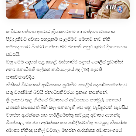
සංවිධානාත්මක අපරාධ ක්‍රියාකාරකම් හා මත්ද්‍රව්‍ය ව්‍යසනය
පිටුදැකීමට අවශ්‍ය පහසුකම් සැලසීමට මෙන්ම නව නීති
සම්පාදනයට පියවර ගන්නා බව ජනපති අනුර කුමාර දිසානායක
පවසයි.
ඔහු මෙම අදහස් පළ කළේ, බස්නාහිර පළාත් පොලිස් ප්‍රධානීන්
අතර ජනාධිපති ලේකම් කාර්යාලයේ අද (18) පැවති
සාකච්ඡාවේදීය.
‍නීතියේ විධානයේ ආධිපත්‍යය සුරැකීම පොලිස් දෙපාර්තමේන්තුව
සතු වගකීමක් බවයි ජනාධිපතිවරයා ප්‍රකාශ කරන්නේ.
ශ්‍රී ලංකාව තුළ නීතියේ විධානයේ ආධිපත්‍යය තහවුරු නොකර
යහපත් සමාජයක් බිහි කළ නොහැකි බව ඔහු වැඩිදුරටත් පැවසීය.
මහජන ආරක්ෂක සහ පාර්ලිමේන්තු කටයුතු අමාත්‍ය ආනන්ද
විජේපාල, මහජන ආරක්ෂක සහ පාර්ලිමේන්තු කටයුතු නියෝජ්‍ය
අමාත්‍ය නීතීඥ සුනිල් වටගල, මහජන ආරක්ෂක අමාත්‍යාංශයේ