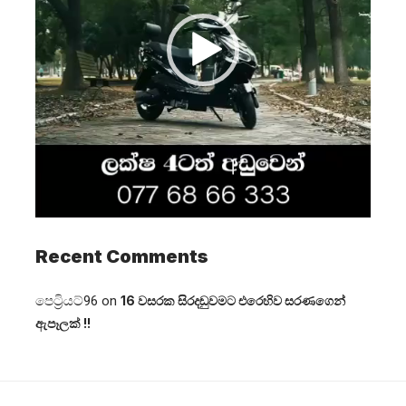
Recent Comments
පෙට්‍රියට්96
on
16 වසරක සිරදඬුවමට එරෙහිව සරණගෙන්
ඇපෑලක් !!