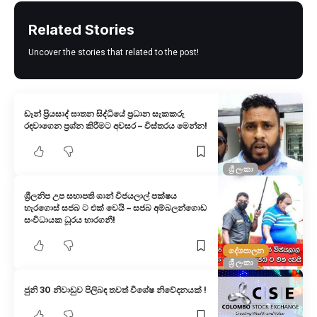
Related Stories
Uncover the stories that related to the post!
ඩෑන් ප්‍රියසාද් ඝාතන සිද්ධියේ ප්‍රධාන සැකකරු
රඳවාගෙන ප්‍රශ්න කිරීමට අවසර – විස්තරය මෙන්න!
ශ්‍රී ලංකා
ශ්‍රීලනිප උප සභාපති ශාන් විජයලාල් පක්ෂය
හැරගොස් සජබ ට එක් වෙයි – සජබ අම්බලන්ගොඩ
සංවිධායක ධූරය භාරගනී!
දේශපාලන
ශ්‍රී ලංකා
ජුනි 30 නිවාඩුව පිලිබඳ තවත් විශේෂ නිවේදනයක් !