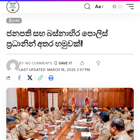
Aa
ශ්‍රී ලංකා
ජනපති සහ බස්නාහිර පොලිස්
ප්‍රධානින් අතර හමුවක්!
BY
NO COMMENTS
LAST UPDATED: MARCH 18, 2025 3:57 PM