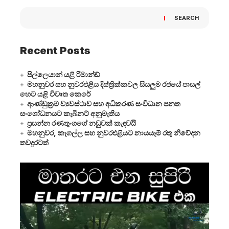
SEARCH
Recent Posts
පිල්ලෙයාන් යළි රිමාන්ඩ්
මහනුවර සහ නුවරඑළිය දිස්ත්‍රික්කවල සියලුම රජයේ පාසල්
හෙට යළි විවෘත කෙරේ
ආණ්ඩුක්‍රම ව්‍යවස්ථාව සහ අධිකරණ සංවිධාන පනත
සංශෝධනයට කැබිනට් අනුමැතිය
ප්‍රසන්න රණතුංගගේ නඩුවක් කැඳවයි
මහනුවර, කෑගල්ල සහ නුවරඑළියට නායයෑම් රතු නිවේදන
තවදුරටත්
Video
Player