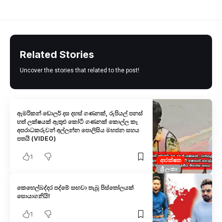
Related Stories
Uncover the stories that related to the post!
ඇමරිකන් ඩොලර් දස දහස් ගණනක්, රුපියල් පනස්
හත් ලක්ෂයක් ඇතුළු කෝටි ගණනක් කොල්ල කෑ
අපරාධකරුවන් අල්ලන්න පොලිසිය මහජන සහය
පතයි (VIDEO)
1
ආරක්ෂක
ශ්‍රී ලංකා
කෙහෙල්බද්දර පද්මේ සඟවා තැබූ පිස්තෝලයක්
සොයාගනියි!
1