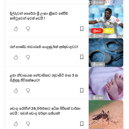
ශ්‍රී ලංකා
දිල්රුවන් පෙරේරා ශ්‍රී ලංකා ක්‍රිකට් තේරීම්
කමිටුවෙන් ඉවත් වෙයි !
ක්‍රිකට්
ක්‍රීඩා
ශ්‍රී ලංකා
රන් භාණ්ඩ ජාවාරමේ යෙදුණු 5ක් අත්අඩංගුවට!
ශ්‍රී ලංකා
ළමා නිවාසයක නේවාසිකව රඳවාසිටි මාස 3 ක
බිළිඳකු ජීවිතක්ෂයට!
ශ්‍රී ලංකා
ඩෙංගු රෝගීන් 26,000කට අධික පිරිසක් වාර්තා
වෙයි : තවත් ඩෙංගු මර්දන සතියක්!