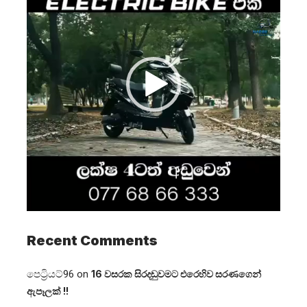
Recent Comments
පෙට්‍රියට්96
on
16 වසරක සිරදඬුවමට එරෙහිව සරණගෙන්
ඇපෑලක් !!