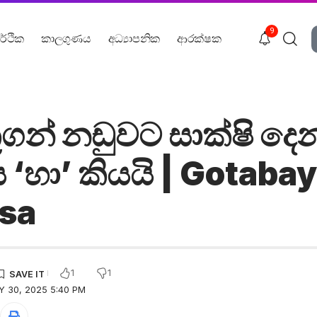
9
ර්ථික
කාලගුණය
අධ්‍යාපනික
ආරක්ෂක
කූගන් නඩුවට සාක්ෂි දෙ
‘හා’ කියයි | Gotaba
sa
1
1
Y 30, 2025 5:40 PM