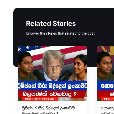
Related Stories
Uncover the stories that related to the post!
FINGERPRINT PODCAST
ශ්‍රී ලංකා
FINGER
ට්‍රම්ප්ගේ තීරු බද්දෙන් ලංකාවට
කෙහෙළ
බලපෑමක් වෙනවාද ?
වෙන්නේ