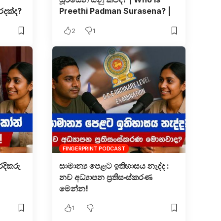
රදක්ද?
Preethi Padman Surasena? |
2
1
FINGERPRINT PODCAST
දිකරු
සාමාන්‍ය පෙළට ඉතිහාසය නැද්ද :
නව අධ්‍යාපන ප්‍රතිසංස්කරණ
මෙන්න!
1