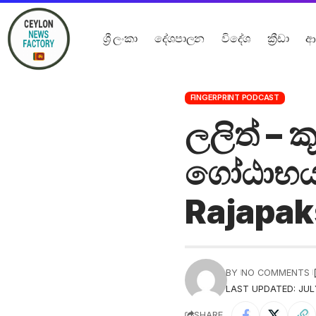
ශ්‍රී ලංකා
දේශපාලන
විදේශ
ක්‍රීඩා
ආ
FINGERPRINT PODCAST
ලලිත් – 
ගෝඨාභය 
Rajapak
BY
NO COMMENTS
LAST UPDATED: JUL
SHARE