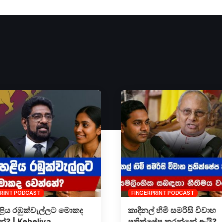
PRINT PODCAST
FINGERPRINT PODCAST
ිය රඹුක්වැල්ලට මොකද
කාදිනල් හිමි සමරිසි විවාහ
? | Keheliya
ප්‍රතික්ෂේප කරන්නේ ඇයි?