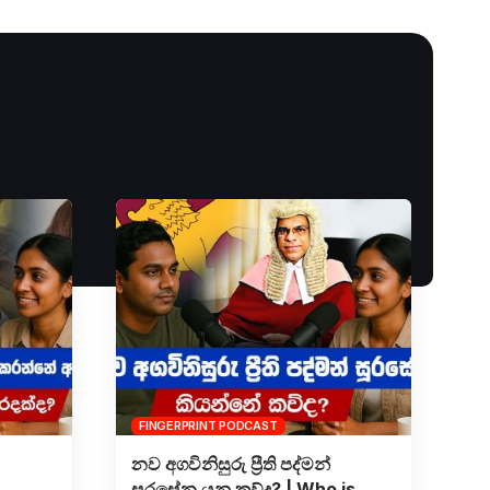
FINGERPRINT PODCAST
නව අගවිනිසුරු ප්‍රීති පද්මන්
සූරසේන ය​නු කව්ද? | Who is