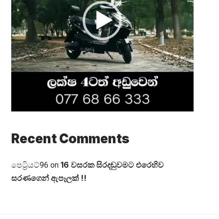
Recent Comments
16 වසරක සිරදඬුවමට එරෙහිව
පෙට්‍රියට්96
on
සරණගෙන් ඇපෑලක් !!