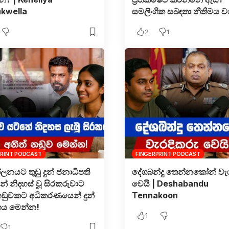
kwella
සමලිංගික සබඳතා නීතිමය ව
2
1
PRINT PODCAST
FINGERPRINT PODCAST
නයට තුඩු දුන් ජනාධිපති
දේශබන්දු තෙන්නකෝන් වැර
් නිදහස් වූ සිරකරුවාට
වෙයි | Deshabandu
නඩුවකට අධිකරණයෙන් දුන්
Tennakoon
ය මෙන්න!
1
1