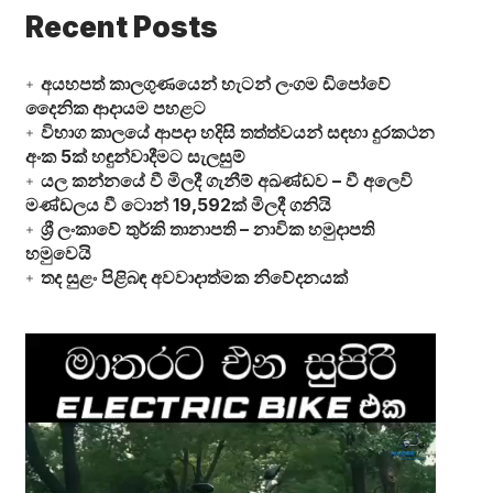
Recent Posts
අයහපත් කාලගුණයෙන් හැටන් ලංගම ඩිපෝවේ
දෛනික ආදායම පහළට
විභාග කාලයේ ආපදා හදිසි තත්ත්වයන් සඳහා දුරකථන
අංක 5ක් හඳුන්වාදීමට සැලසුම්
යල කන්නයේ වී මිලදී ගැනීම් අඛණ්ඩව – වී අලෙවි
මණ්ඩලය වී ටොන් 19,592ක් මිලදී ගනියි
ශ්‍රී ලංකාවේ තුර්කි තානාපති – නාවික හමුදාපති
හමුවෙයි
තද සුළං පිළිබඳ අවවාදාත්මක නිවේදනයක්
Video
Player