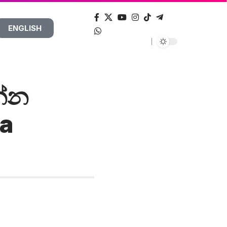
ENGLISH
න්න
ya