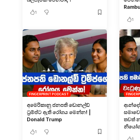
Rambu
1
1
FINGERPRINT PODCAST
FINGER
අමෙරිකා​නු ජනපති ඩොනල්ඩ්
ආන්දෝල
ට්‍රම්ප්ට ඇ​ති රෝගය මෙන්න! |
සමාවෙන
Donald Trump
තවත් 
නියෝග
1
1