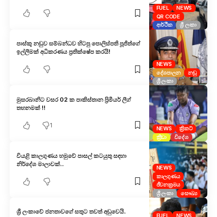
FUEL
NEWS
QR CODE
ආර්ථික
ශ්‍රී ලංකා
පාස්කු නඩුව සම්බන්ධව හිටපු පොලිස්පති පූජිත්ගේ
ඉල්ලීමක් අධිකරණය ප්‍රතික්ෂේප කරයි!
NEWS
දේශපාලන
නඩු
ශ්‍රී ලංකා
මුසරබානිට වසර 02 ක පාකිස්තාන ප්‍රිමීයර් ලීග්
තහනමක් !!
1
NEWS
ක්‍රිකට්
ක්‍රීඩා
විදේශ
වියළි කාලගුණය හමුවේ පාසල් කටයුතු සඳහා
නිර්දේශ මාලාවක්..
NEWS
කාලගුණය
ජීවනක්‍රමය
ශ්‍රී ලංකා
සෞඛ්‍ය
ශ්‍රී ලංකාවේ ජනතාවගේ සතුට තවත් අඩුවෙයි.
FUEL
NEWS