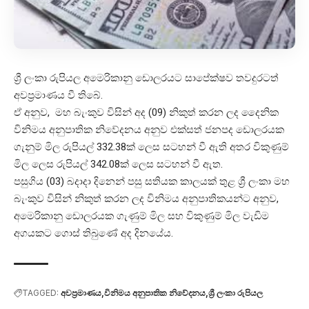
ශ්‍රී ලංකා රුපියල අමෙරිකානු ඩොලරයට සාපේක්ෂව තවදුරටත්
අවප්‍රමාණය වී තිබේ.
ඒ අනුව, මහ බැංකුව විසින් අද (09) නිකුත් කරන ලද දෛනික
විනිමය අනුපාතික නිවේදනය අනුව එක්සත් ජනපද ඩොලරයක
ගැනුම් මිල රුපියල් 332.38ක් ලෙස සටහන් වී ඇති අතර විකුණුම්
මිල ලෙස රුපියල් 342.08ක් ලෙස සටහන් වී ඇත.
පසුගිය (03) බදාදා දිනෙන් පසු සතියක කාලයක් තුළ ශ්‍රී ලංකා මහ
බැංකුව විසින් නිකුත් කරන ලද විනිමය අනුපාතිකයන්ට අනුව,
අමෙරිකානු ඩොලරයක ගැණුම් මිල සහ විකුණුම් මිල වැඩිම
අගයකට ගොස් තිබුණේ අද දිනයේය.
TAGGED:
අවප්‍රමාණය
විනිමය අනුපාතික නිවේදනය
ශ්‍රී ලංකා රුපියල