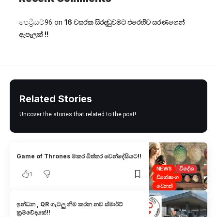
පෙට්‍රියට්96
on
16 වසරක සිරදඬුවමට එරෙහිව සරණගෙන්
ඇපෑලක් !!
Related Stories
Uncover the stories that related to the post!
Game of Thrones මකර බිත්තර වෙන්දේසියට!!
NEWS
විදේශ
1
විශේෂාංග
වෙනත්
ඉන්ධන , QR ගැටලු නිම කරන නව ස්මාර්ට්
ක්‍රමවේදයක්!!