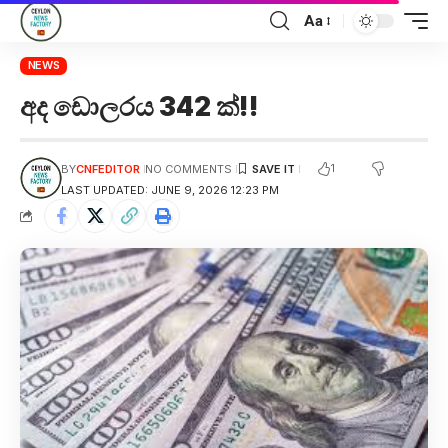
Aa
NEWS
අද ඩොලරය 342 ක්!!
1
BY
CNFEDITOR
NO COMMENTS
LAST UPDATED: JUNE 9, 2026 12:23 PM