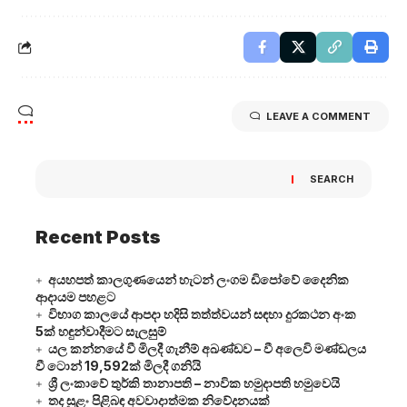
LEAVE A COMMENT
SEARCH
Recent Posts
අයහපත් කාලගුණයෙන් හැටන් ලංගම ඩිපෝවේ දෛනික
ආදායම පහළට
විභාග කාලයේ ආපදා හදිසි තත්ත්වයන් සඳහා දුරකථන අංක
5ක් හඳුන්වාදීමට සැලසුම්
යල කන්නයේ වී මිලදී ගැනීම් අඛණ්ඩව – වී අලෙවි මණ්ඩලය
වී ටොන් 19,592ක් මිලදී ගනියි
ශ්‍රී ලංකාවේ තුර්කි තානාපති – නාවික හමුදාපති හමුවෙයි
තද සුළං පිළිබඳ අවවාදාත්මක නිවේදනයක්