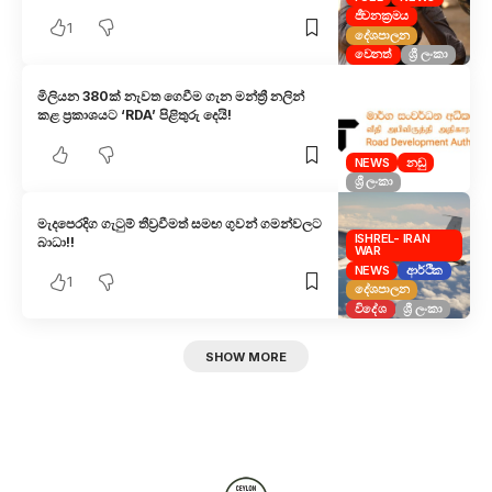
ජීවනක්‍රමය
1
දේශපාලන
වෙනත්
ශ්‍රී ලංකා
මිලියන 380ක් නැවත ගෙවීම ගැන මන්ත්‍රී නලින්
කළ ප්‍රකාශයට ‘RDA’ පිළිතුරු දෙයි!
NEWS
නඩු
ශ්‍රී ලංකා
මැදපෙරදිග ගැටුම් තීව්‍රවීමත් සමඟ ගුවන් ගමන්වලට
ISHREL- IRAN
බාධා!!
WAR
NEWS
ආර්ථික
1
දේශපාලන
විදේශ
ශ්‍රී ලංකා
SHOW MORE