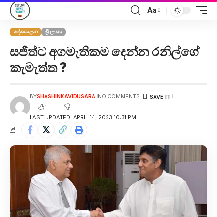
Aa
දේශපාලන
ශ්‍රී ලංකා
සජිත්ට අගමැතිකම දෙන්න රනිල්ගේ
කැමැත්ත ?
BY
SHASHINKAVIDUSARA
NO COMMENTS
1
LAST UPDATED: APRIL 14, 2023 10:31 PM