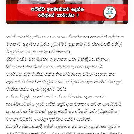
සමඟි ජන බලවේගය නායක සහ විපක්ෂ නායක සජිත් ප්‍රේමදාස
මහතාට අග්‍රාමත්‍ය ධුරය ලබාදීමට සුදානම් බව ජනාධිපති රනිල්
වික්‍රමසිංහ මහතා පවසා තිබෙනවා.
රවුෆ් හකීම් සහ මනෝ ගනේෂන් යන මන්ත්‍රීවරුන් කියා
සිටින්නේ ජනාධිපතිවරයා මේ බව ප්‍රකාශ කළ බවයි.
පසුගියදා සුළු ජාතික පක්ෂ නියෝජිතයන් සමඟ සඳහන් කර
ඇත්තේ වත්මන් ආණ්ඩුවට සහාය දීමට ඕනෑම අවස්ථාවක සුළු
ජාතික පක්ෂ ලෙස සුදානම් බවයි.
තනි තනි පුද්ගලයන් හෝ තනි තනි පක්ෂ ලෙස නොව
කණ්ඩායමක් ලෙසම සජිත් ප්‍රේමදාස මහතා ද සමඟ ආණ්ඩුවට
සහයෝගය දීම වඩාත් සුදුසු බවයි ජනාධිපති රනිල් වික්‍රමසිංහ
මහතා ඔවුන්ට පෙරළා ප්‍රතිචාර දක්වා ඇත්තේ.
එවැනි අවස්ථාවකදී සජිත් ප්‍රේමදාස මහතාට අග්‍රාමාත්‍ය ධුරය ද
ලබා දීමට සුදානම් බවද ජනාධිපතිවරයා සඳහන් කර තිබෙනවා.