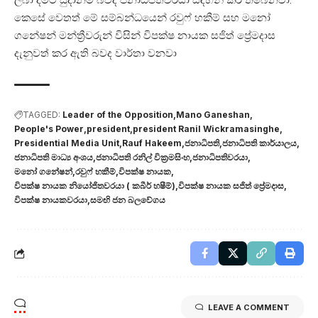
කෙසේ වෙතත් මේ සම්බන්ධයෙන් රවුෆ් හකීම් සහ මනෝ
ගනේෂන් මන්ත්‍රීවරුන් විසින් විපක්ෂ නායක සජිත් ප්‍රේමදාස
දැනුවත් කර ඇති බවද වාර්තා වනවා
TAGGED:
Leader of the Opposition
Mano Ganeshan
People's Power
president
president Ranil Wickramasinghe
Presidential Media Unit
Rauf Hakeem
ජනාධිපති
ජනාධිපති කාර්යාලය
ජනාධිපති මාධ්‍ය අංශය
ජනාධිපති රනිල් වික්‍රමසිංහ
ජනාධිපතිවරයා
මනෝ ගනේෂන්
රවුෆ් හකීම්
විපක්ෂ නායක
විපක්ෂ නායක නියෝජිතවරයා ( කබීර් හෂීම්)
විපක්ෂ නායක සජිත් ප්‍රේමදාස
විපක්ෂ නායකවරයා
සමඟි ජන බලවේගය
LEAVE A COMMENT