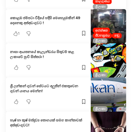
කාලගුණය
ශ්‍රී ලංකා
කොළඹ ජම්පටා වීදියේ හදිසි මෙහෙයුමකින් 49
දෙනෙකු අත්අඩංගුවට !
ආරක්ෂක
1
ජීවනක්‍රමය
නඩු
ශ්‍රී ලංකා
නාසා ආයතනයේ කැලැන්ඩරය සිතුවම් කළ
ලංකාවේ පුංචි සිත්තරා !
ශ්‍රී ලංකා
ශ්‍රී ලන්කන් ගුවන් සේවයට අලුතින් එකතුවෙන
ගුවන් යානය මෙන්න!
ශ්‍රී ලංකා
හෑෂ් හා කුෂ් මත්ද්‍රව්‍ය තොගයක් සමග කාන්තාවක්
අත්අඩංගුවට!