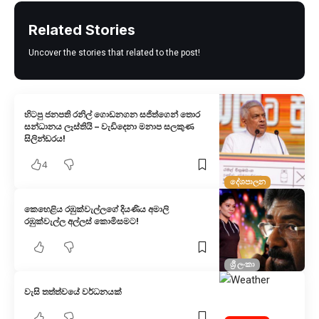
Related Stories
Uncover the stories that related to the post!
හිටපු ජනපති රනිල් ගොඩනගන සජිත්ගෙන් තොර
සන්ධානය ලෑස්තියි – වැඩිදෙනා මනාප සලකුණ
සිලින්ඩරය!
4
දේශපාලන
කෙහෙළිය රඹුක්වැල්ලගේ දියණිය අමාලි
රඹුක්වැල්ල අල්ලස් කොමිසමට!
ශ්‍රී ලංකා
වැසි තත්ත්වයේ වර්ධනයක්