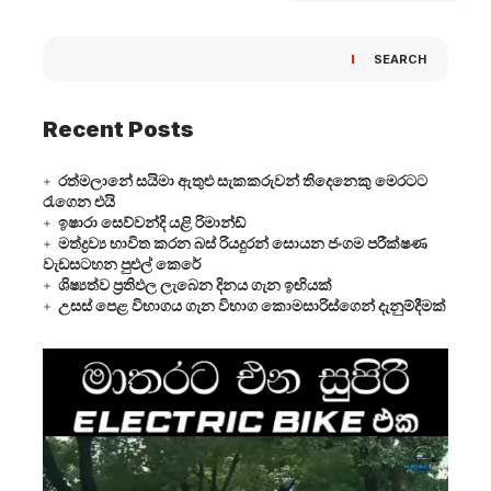
SEARCH
Recent Posts
රත්මලානේ සයිමා ඇතුළු සැකකරුවන් තිදෙනෙකු මෙරටට
රැගෙන එයි
ඉෂාරා සෙව්වන්දි යළි රිමාන්ඩ්
මත්ද්‍රව්‍ය භාවිත කරන බස් රියදුරන් සොයන ජංගම පරීක්ෂණ
වැඩසටහන පුළුල් කෙරේ
ශිෂ්‍යත්ව ප්‍රතිඵල ලැබෙන දිනය ගැන ඉඟියක්
උසස් පෙළ විභාගය ගැන විභාග කොමසාරිස්ගෙන් දැනුම්දීමක්
Video
Player